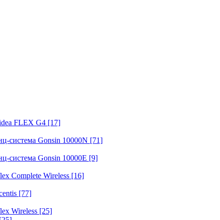
fidea FLEX G4
[17]
нц-система Gonsin 10000N
[71]
нц-система Gonsin 10000E
[9]
ex Complete Wireless
[16]
entis
[77]
ex Wireless
[25]
[25]