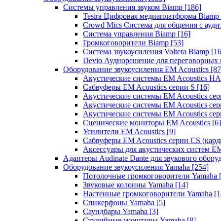
Системы управления звуком Biamp
[186]
Tesira Цифровая медиаплатформа Biamp
Crowd Mics Система для общения с ауд
Система управления Biamp
[16]
Громкоговорители Biamp
[53]
Система звукоусиления Voltera Biamp
[16
Devio Аудиорешение для переговорных
Оборудование звукоусиления EM Acoustics
[87
Акустические системы EM Acoustics 
Сабвуферы EM Acoustics серии S
[16]
Акустические системы EM Acoustics с
Акустические системы EM Acoustics сер
Акустические системы EM Acoustics сер
Сценические мониторы EM Acoustics
[6]
Усилители EM Acoustics
[9]
Сабвуферы EM Acoustics серии CS (кар
Аксессуары для акустических систем EM
Адаптеры Audinate Dante для звукового обор
Оборудование звукоусиления Yamaha
[254]
Потолочные громкоговорители Yamaha
Звуковые колонны Yamaha
[14]
Настенные громкоговорители Yamaha
[1
Спикерфоны Yamaha
[5]
Саундбары Yamaha
[3]
Студийные мониторы Yamaha
[8]