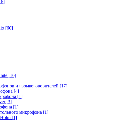
16]
dio
[60]
nite
[16]
офонов и громкоговорителей
[17]
крофона
[4]
икрофона
[1]
ver
[3]
рофона
[1]
стольного микрофона
[1]
r Holm
[1]