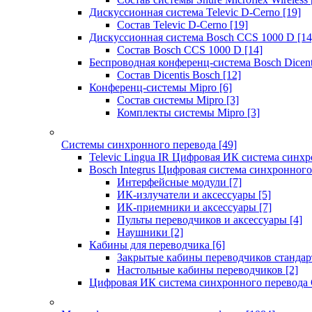
Дискуссионная система Televic D-Cerno
[19]
Состав Televic D-Cerno
[19]
Дискуссионная система Bosch CCS 1000 D
[14
Состав Bosch CCS 1000 D
[14]
Беспроводная конференц-система Bosch Dicen
Состав Dicentis Bosch
[12]
Конференц-системы Mipro
[6]
Состав системы Mipro
[3]
Комплекты системы Mipro
[3]
Системы синхронного перевода
[49]
Televic Lingua IR Цифровая ИК система синхр
Bosch Integrus Цифровая система синхронного
Интерфейсные модули
[7]
ИК-излучатели и аксессуары
[5]
ИК-приемники и аксессуары
[7]
Пульты переводчиков и аксессуары
[4]
Наушники
[2]
Кабины для переводчика
[6]
Закрытые кабины переводчиков стандар
Настольные кабины переводчиков
[2]
Цифровая ИК система синхронного перевода