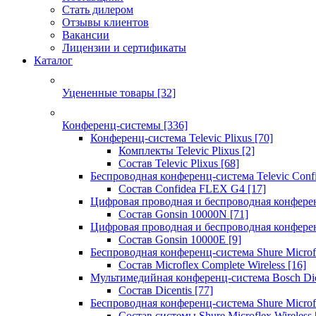
Стать дилером
Отзывы клиентов
Вакансии
Лицензии и сертификаты
Каталог
Уцененные товары
[32]
Конференц-системы
[336]
Конференц-система Televic Plixus
[70]
Комплекты Televic Plixus
[2]
Состав Televic Plixus
[68]
Беспроводная конференц-система Televic Con
Состав Confidea FLEX G4
[17]
Цифровая проводная и беспроводная конфере
Состав Gonsin 10000N
[71]
Цифровая проводная и беспроводная конфере
Состав Gonsin 10000E
[9]
Беспроводная конференц-система Shure Microfl
Состав Microflex Complete Wireless
[16]
Мультимедийная конференц-система Bosch Dic
Состав Dicentis
[77]
Беспроводная конференц-система Shure Microfl
Состав системы Shure Microflex Wireless