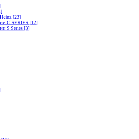
]
8]
-Heinz
[23]
ерии C SERIES
[12]
ии S Series
[3]
]