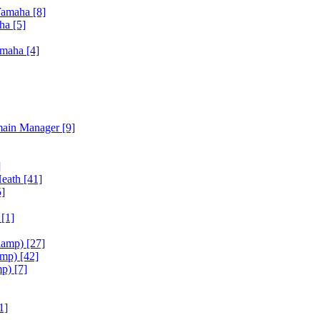
Yamaha
[8]
aha
[5]
amaha
[4]
main Manager
[9]
]
Heath
[41]
5]
h
[1]
iamp)
[27]
amp)
[42]
mp)
[7]
1]