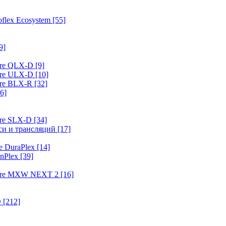
flex Ecosystem
[55]
9]
ure QLX-D
[9]
ure ULX-D
[10]
ure BLX-R
[32]
6]
ure SLX-D
[34]
иси и трансляций
[17]
e DuraPlex
[14]
nPlex
[39]
hure MXW NEXT 2
[16]
O
[212]