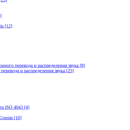
]
tis
[12]
онного перевода и распределения звука
[8]
 перевода и распределения звука
[25]
та ISO 4043
[4]
 Gonsin
[10]