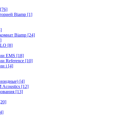
[76]
иторией Biamp
[1]
]
 комнат Biamp
[24]
]
HALO
[8]
ерии EMS
[18]
ии Reference
[10]
ии i
[4]
диоидные)
[4]
 Acoustics
[12]
удования
[13]
[20]
4]