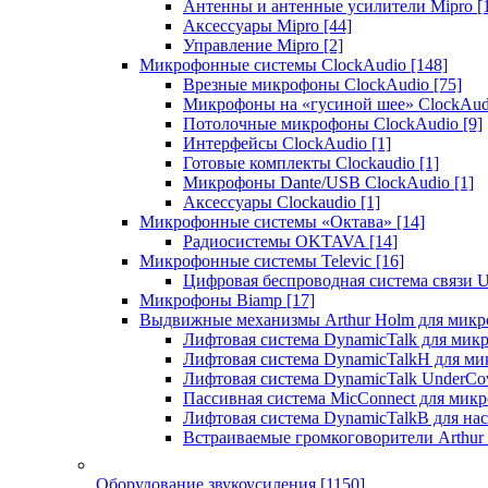
Антенны и антенные усилители Mipro
[
Аксессуары Mipro
[44]
Управление Mipro
[2]
Микрофонные системы ClockAudio
[148]
Врезные микрофоны ClockAudio
[75]
Микрофоны на «гусиной шее» ClockAu
Потолочные микрофоны ClockAudio
[9]
Интерфейсы ClockAudio
[1]
Готовые комплекты Clockaudio
[1]
Микрофоны Dante/USB ClockAudio
[1]
Аксессуары Clockaudio
[1]
Микрофонные системы «Октава»
[14]
Радиосистемы OKTAVA
[14]
Микрофонные системы Televic
[16]
Цифровая беспроводная система связи U
Микрофоны Biamp
[17]
Выдвижные механизмы Arthur Holm для микр
Лифтовая система DynamicTalk для ми
Лифтовая система DynamicTalkH для м
Лифтовая система DynamicTalk UnderCo
Пассивная система MicConnect для мик
Лифтовая система DynamicTalkB для на
Встраиваемые громкоговорители Arthu
Оборудование звукоусиления
[1150]