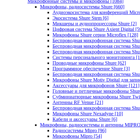
Микрофонные системы и микрофоны
[1084]
Микрофоны, радиосистемы Shure
[660]
Аудиоэкосистема для конференций Micro
Экосистема Shure Stem
[6]
Микшеры и аудиопроцессоры Shure
[2]
Цифровая система Shure Axient Digital
[5
Микрофоны Shure серии Microflex
[128]
Беспроводная микрофонная система Sh
Беспроводная микрофонная система Sh
Беспроводная микрофонная система Sh
Системы персонального мониторинга
[1
Проводные микрофоны Shure
[62]
Программное обеспечение Shure
[3]
Беспроводная микрофонная система Sh
Микрофоны Shure Motiv Digital для зап
Аксессуары для микрофонов Shure
[121]
Головные и петличные микрофоны Shur
Субминиатюрные микрофоны Shure Twi
Антенны RF Venue
[21]
Беспроводная микрофонная система S
Микрофоны Shure Nexadyne
[10]
Кабели и аксессуары Shure
[6]
Микрофоны, радиосистемы и антенны MIPR
Радиосистемы Mipro
[96]
Микрофоны Mipro
[54]