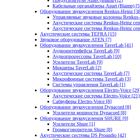
Предусилители Apart (Biamp)
[2]
Кабельные органайзеры Apart (Biamp)
[5
Оборудование звукоусиления Renkus-Heinz
[3
Управляемые звуковые колонны Renkus
Акустические системы Renkus-Heinz с
Акустические системы Renkus-Heinz сер
Акустические системы TEFRA
[15]
Звуковое оборудование ATEN
[7]
Оборудование звукоусиления TaverLab
[41]
Аудиоинтерфейсы TaverLab
[9]
Аудиопроцессоры TaverLab
[10]
Усилители TaverLab
[9]
Микшеры TaverLab
[2]
Акустические системы TaverLab
[7]
Микрофонные системы TaverLab
[3]
Системы управления TaverLab
[1]
Оборудование звукоусиления Electro-Voice
[29
Акустические системы Electro-Voice
[21]
Сабвуферы Electro-Voice
[8]
Оборудование звукоусиления Dynacord
[8]
Усилители мощности Dynacord
[8]
Оборудование звукоусиления SHURE
[9]
Усилители Shure
[1]
Громкоговорители Shure
[8]
Акустические системы DS Proaudio
[42]