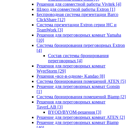
Решения для совместной работы Vivitek
[4]
Шлюз для совместной работы Extron
[1]
Беспроводная система презентации Barco
ClickShare
[12]
Система презентации Extron серии HC и
TeamWork
[3]
Решения для переговорных комнат Yamaha
[10]
Система бронирования переговорных Extron
[4]
Состав системы бронирования
переговорных
[4]
Решения для переговорных комнат
WyreStorm
[29]
Решения «все-в-одном» Kandao
[8]
Система бронирования помещений ATEN
[5]
Решение для переговорных комнат Gonsin
[1]
Система бронирования помещений Biamp
[2]
Решения для переговорных комнат
TaverLAB
[3]
BYOD/BYOM-решения
[3]
Решение для переговорных комнат ATEN
[2]
Решение для переговорных комнат Biamp
[40]