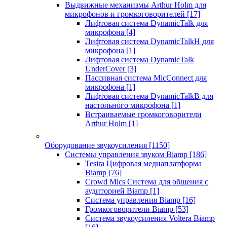
Выдвижные механизмы Arthur Holm для
микрофонов и громкоговорителей
[17]
Лифтовая система DynamicTalk для
микрофона
[4]
Лифтовая система DynamicTalkH для
микрофона
[1]
Лифтовая система DynamicTalk
UnderCover
[3]
Пассивная система MicConnect для
микрофона
[1]
Лифтовая система DynamicTalkB для
настольного микрофона
[1]
Встраиваемые громкоговорители
Arthur Holm
[1]
Оборудование звукоусиления
[1150]
Системы управления звуком Biamp
[186]
Tesira Цифровая медиаплатформа
Biamp
[76]
Crowd Mics Система для общения с
аудиторией Biamp
[1]
Система управления Biamp
[16]
Громкоговорители Biamp
[53]
Система звукоусиления Voltera Biamp