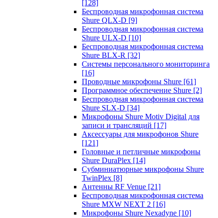
[128]
Беспроводная микрофонная система
Shure QLX-D
[9]
Беспроводная микрофонная система
Shure ULX-D
[10]
Беспроводная микрофонная система
Shure BLX-R
[32]
Системы персонального мониторинга
[16]
Проводные микрофоны Shure
[61]
Программное обеспечение Shure
[2]
Беспроводная микрофонная система
Shure SLX-D
[34]
Микрофоны Shure Motiv Digital для
записи и трансляций
[17]
Аксессуары для микрофонов Shure
[121]
Головные и петличные микрофоны
Shure DuraPlex
[14]
Субминиатюрные микрофоны Shure
TwinPlex
[8]
Антенны RF Venue
[21]
Беспроводная микрофонная система
Shure MXW NEXT 2
[16]
Микрофоны Shure Nexadyne
[10]