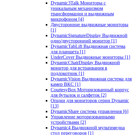
Dynamic3Talk Мониторы с
уникальным механизмом
трансформации и выдвижным
микрофоном
[4]
Двусторонние выдвижные мониторы
[1]
DynamicSignatureDisplay Выдвижной
одно/двусторонний монитор
[1]
DynamicTabLift Выдвижная система
для планшета
[1]
UnderCover Выдвижные мониторы
[1]
DynamicChairDisplay Выдвижной
монитор для встраивания в
подлокотник
[1]
DynamicVision Выдвижная система для
камер ВКС
[1]
CourtesyBox Моторизованный корпус
для бутылок и салфеток
[2]
Опции для мониторов серии Dynamic
[13]
DynamicShare система управления
[6]
Управление моторизованными
устройствами
[2]
Dynamic4 Выдвижной мультимедиа
стол переговоров
[1]