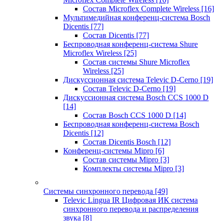
Состав Microflex Complete Wireless
[16]
Мультимедийная конференц-система Bosch
Dicentis
[77]
Состав Dicentis
[77]
Беспроводная конференц-система Shure
Microflex Wireless
[25]
Состав системы Shure Microflex
Wireless
[25]
Дискуссионная система Televic D-Cerno
[19]
Состав Televic D-Cerno
[19]
Дискуссионная система Bosch CCS 1000 D
[14]
Состав Bosch CCS 1000 D
[14]
Беспроводная конференц-система Bosch
Dicentis
[12]
Состав Dicentis Bosch
[12]
Конференц-системы Mipro
[6]
Состав системы Mipro
[3]
Комплекты системы Mipro
[3]
Системы синхронного перевода
[49]
Televic Lingua IR Цифровая ИК система
синхронного перевода и распределения
звука
[8]