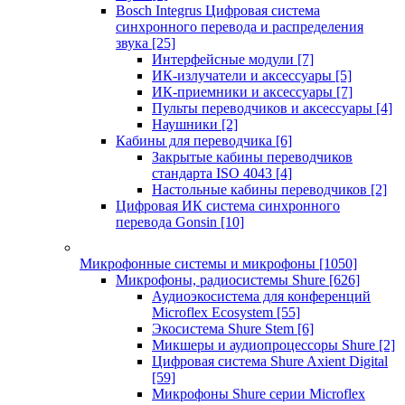
Bosch Integrus Цифровая система
синхронного перевода и распределения
звука
[25]
Интерфейсные модули
[7]
ИК-излучатели и аксессуары
[5]
ИК-приемники и аксессуары
[7]
Пульты переводчиков и аксессуары
[4]
Наушники
[2]
Кабины для переводчика
[6]
Закрытые кабины переводчиков
стандарта ISO 4043
[4]
Настольные кабины переводчиков
[2]
Цифровая ИК система синхронного
перевода Gonsin
[10]
Микрофонные системы и микрофоны
[1050]
Микрофоны, радиосистемы Shure
[626]
Аудиоэкосистема для конференций
Microflex Ecosystem
[55]
Экосистема Shure Stem
[6]
Микшеры и аудиопроцессоры Shure
[2]
Цифровая система Shure Axient Digital
[59]
Микрофоны Shure серии Microflex