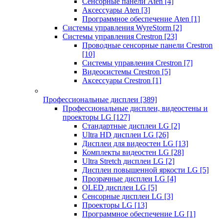
Сенсорные панели Aten
[4]
Аксессуары Aten
[3]
Программное обеспечение Aten
[1]
Системы управления WyreStorm
[2]
Системы управления Crestron
[23]
Проводные сенсорные панели Crestron
[10]
Системы управления Crestron
[7]
Видеосистемы Crestron
[5]
Аксессуары Crestron
[1]
Профессиональные дисплеи
[389]
Профессиональные дисплеи, видеостены и
проекторы LG
[127]
Стандартные дисплеи LG
[2]
Ultra HD дисплеи LG
[26]
Дисплеи для видеостен LG
[13]
Комплекты видеостен LG
[28]
Ultra Stretch дисплеи LG
[2]
Дисплеи повышенной яркости LG
[5]
Прозрачные дисплеи LG
[4]
OLED дисплеи LG
[5]
Сенсорные дисплеи LG
[3]
Проекторы LG
[13]
Программное обеспечение LG
[1]