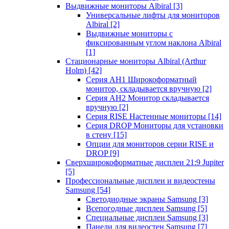
Выдвижные мониторы Albiral
[3]
Универсальные лифты для мониторов
Albiral
[2]
Выдвижные мониторы с
фиксированным углом наклона Albiral
[1]
Стационарные мониторы Albiral (Arthur
Holm)
[42]
Серия AH1 Широкоформатный
монитор, складывается вручную
[2]
Серия AH2 Монитор складывается
вручную
[2]
Серия RISE Настенные мониторы
[14]
Серия DROP Мониторы для установки
в стену
[15]
Опции для мониторов серии RISE и
DROP
[9]
Сверхширокоформатные дисплеи 21:9 Jupiter
[5]
Профессиональные дисплеи и видеостены
Samsung
[54]
Светодиодные экраны Samsung
[3]
Всепогодные дисплеи Samsung
[5]
Специальные дисплеи Samsung
[3]
Панели для видеостен Samsung
[7]