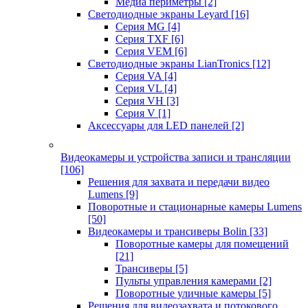
Медиа периметры
[2]
Светодиодные экраны Leyard
[16]
Серия MG
[4]
Серия TXF
[6]
Серия VEM
[6]
Светодиодные экраны LianTronics
[12]
Серия VA
[4]
Серия VL
[4]
Серия VH
[3]
Серия V
[1]
Аксессуары для LED панелей
[2]
Видеокамеры и устройства записи и трансляции
[106]
Решения для захвата и передачи видео
Lumens
[9]
Поворотные и стационарные камеры Lumens
[50]
Видеокамеры и трансиверы Bolin
[33]
Поворотные камеры для помещений
[21]
Трансиверы
[5]
Пульты управления камерами
[2]
Поворотные уличные камеры
[5]
Решения для видеозахвата и потокового