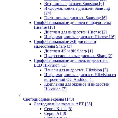
Витринные дисплеи Sumsung
[6]
Информационные дисплеи Samsung
[24]
Гостиничные дисплеи Samsung
[6]
Профессиональные дисплеи и видеостены
Hisense
[18]
Дисплеи для видеостен Hisense
[2]
Информационные дисплеи Hisense
[16]
Профессиональные ЖК дисплеи и
видеостены Sharp
[3]
Дисплеи 4K и 8K Sharp
[1]
Профессиональные дисплеи Sharp
[2]
Профессиональные дисплеи, видеостены,
LED Hikvision
[11]
Панели для видеостен Hikvision
[3]
Информационные дисплеи Hikvision со
встроенной ОС Andriod
[1]
Крепления для экранов и видеостен
Hikvision
[7]
Светодиодные экраны
[143]
Светодиодные экраны AET
[35]
Cерия Koala
[5]
Серия AT
[9]