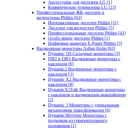
Аксессуары для дисплеев LG
[1]
Коммерческие телевизоры LG
[23]
Профессиональные ЖК дисплеи и
видеостены Philips
[63]
Интерактивные дисплеи Philips
[11]
Дисплеи для видеостен Philips
[5]
Профессиональные дисплеи Philips
[43]
Особо яркие дисплеи Philips
[1]
Цифровые вывески E-Paper Philips
[3]
Выдвижные мониторы Arthur Holm
[63]
Dynamic 1Н Складные мониторы
[3]
DB2 и DB3 Выдвижные мониторы с
наклоном
[6]
Dynamic2 Выдвижные мониторы с
наклоном
[3]
Dynamic X2 Выдвижные мониторы с
наклоном
[8]
DynamicX2Talk Выдвижные мониторы
с наклоном и выдвижным микрофоном
[2]
Dynamic 3 Мониторы с уникальным
механизмом трансформации
[6]
Dynamic3Reverse Мониторы с
подъемом из горизонтального
положения
[1]