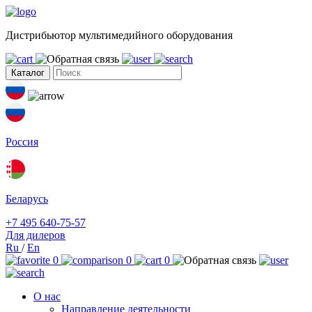
Дистрибьютор мультимедийного оборудования
Каталог
Россия
Беларусь
+7 495 640-75-57
Для дилеров
Ru
/
En
0
0
0
О нас
Направление деятельности