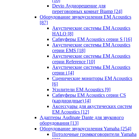
[16]
Devio Аудиорешение для
переговорных комнат Biamp
[24]
Оборудование звукоусиления EM Acoustics
[87]
Акустические системы EM Acoustics
HALO
[8]
Сабвуферы EM Acoustics серии S
[16]
Акустические системы EM Acoustics
серии EMS
[18]
Акустические системы EM Acoustics
серии Reference
[10]
Акустические системы EM Acoustics
серии i
[4]
Сценические мониторы EM Acoustics
[6]
Усилители EM Acoustics
[9]
Сабвуферы EM Acoustics серии CS
(кардиоидные)
[4]
Аксессуары для акустических систем
EM Acoustics
[12]
Адаптеры Audinate Dante для звукового
оборудования
[13]
Оборудование звукоусиления Yamaha
[254]
Потолочные громкоговорители Yamaha