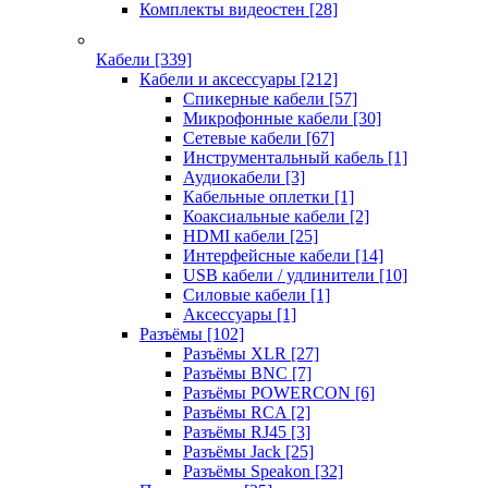
Комплекты видеостен
[28]
Кабели
[339]
Кабели и аксессуары
[212]
Спикерные кабели
[57]
Микрофонные кабели
[30]
Сетевые кабели
[67]
Инструментальный кабель
[1]
Аудиокабели
[3]
Кабельные оплетки
[1]
Коаксиальные кабели
[2]
HDMI кабели
[25]
Интерфейсные кабели
[14]
USB кабели / удлинители
[10]
Силовые кабели
[1]
Аксессуары
[1]
Разъёмы
[102]
Разъёмы XLR
[27]
Разъёмы BNC
[7]
Разъёмы POWERCON
[6]
Разъёмы RCA
[2]
Разъёмы RJ45
[3]
Разъёмы Jack
[25]
Разъёмы Speakon
[32]