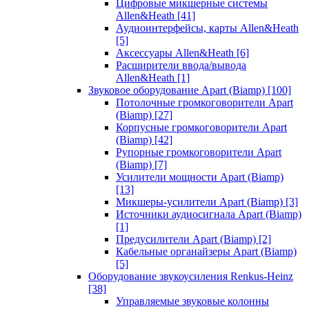
Цифровые микшерные системы
Allen&Heath
[41]
Аудиоинтерфейсы, карты Allen&Heath
[5]
Аксессуары Allen&Heath
[6]
Расширители ввода/вывода
Allen&Heath
[1]
Звуковое оборудование Apart (Biamp)
[100]
Потолочные громкоговорители Apart
(Biamp)
[27]
Корпусные громкоговорители Apart
(Biamp)
[42]
Рупорные громкоговорители Apart
(Biamp)
[7]
Усилители мощности Apart (Biamp)
[13]
Микшеры-усилители Apart (Biamp)
[3]
Источники аудиосигнала Apart (Biamp)
[1]
Предусилители Apart (Biamp)
[2]
Кабельные органайзеры Apart (Biamp)
[5]
Оборудование звукоусиления Renkus-Heinz
[38]
Управляемые звуковые колонны