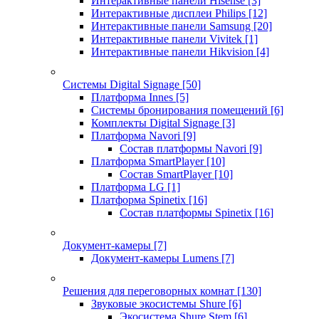
Интерактивные панели Hisense
[3]
Интерактивные дисплеи Philips
[12]
Интерактивные панели Samsung
[20]
Интерактивные панели Vivitek
[1]
Интерактивные панели Hikvision
[4]
Системы Digital Signage
[50]
Платформа Innes
[5]
Системы бронирования помещений
[6]
Комплекты Digital Signage
[3]
Платформа Navori
[9]
Состав платформы Navori
[9]
Платформа SmartPlayer
[10]
Состав SmartPlayer
[10]
Платформа LG
[1]
Платформа Spinetix
[16]
Состав платформы Spinetix
[16]
Документ-камеры
[7]
Документ-камеры Lumens
[7]
Решения для переговорных комнат
[130]
Звуковые экосистемы Shure
[6]
Экосистема Shure Stem
[6]