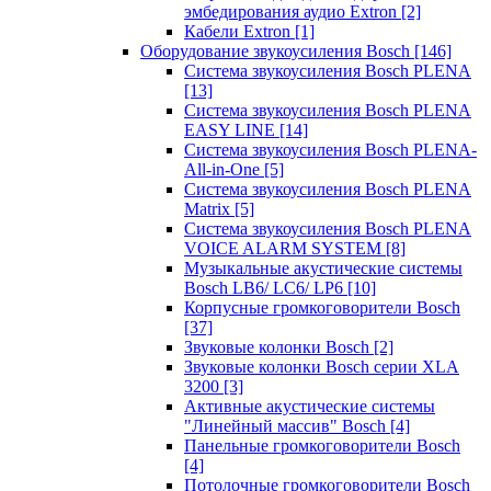
эмбедирования аудио Extron
[2]
Кабели Extron
[1]
Оборудование звукоусиления Bosch
[146]
Система звукоусиления Bosch PLENA
[13]
Система звукоусиления Bosch PLENA
EASY LINE
[14]
Система звукоусиления Bosch PLENA-
All-in-One
[5]
Система звукоусиления Bosch PLENA
Matrix
[5]
Система звукоусиления Bosch PLENA
VOICE ALARM SYSTEM
[8]
Музыкальные акустические системы
Bosch LB6/ LC6/ LP6
[10]
Корпусные громкоговорители Bosch
[37]
Звуковые колонки Bosch
[2]
Звуковые колонки Bosch серии XLA
3200
[3]
Активные акустические системы
"Линейный массив" Bosch
[4]
Панельные громкоговорители Bosch
[4]
Потолочные громкоговорители Bosch