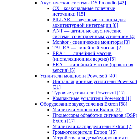
Акустические системы DS Proaudio
[42]
CX - коаксиальные точечные
источники
[15]
PILLAR — звуковые колонны для
архитектурной интеграции
[8]
ANT — активные акустические
системы со встроенным усилением
[4]
Monitor - сценические мониторы
[3]
TAURA — линейный массив
[2]
ERA-i — линейный массив
(инсталляционная версия)
[5]
ERA — линейный массив (прокатная
версия)
[5]
Усилители мощности Powersoft
[49]
Инсталляционные усилители Powersoft
[31]
Туровые усилители Powersoft
[17]
Компактные усилители Powersoft
[1]
Оборудование звукоусиления Extron
[58]
Усилители мощности Extron
[21]
Процессоры обработки сигналов (DSP)
Extron
[17]
Усилители-распределители Extron
[2]
Громкоговорители Extron
[15]
Устройства для деэмбедирования и