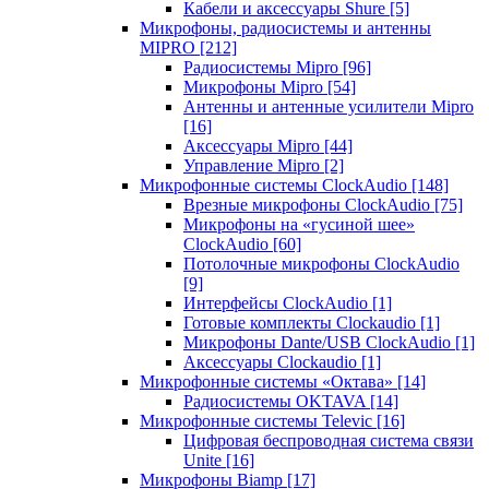
Кабели и аксессуары Shure
[5]
Микрофоны, радиосистемы и антенны
MIPRO
[212]
Радиосистемы Mipro
[96]
Микрофоны Mipro
[54]
Антенны и антенные усилители Mipro
[16]
Аксессуары Mipro
[44]
Управление Mipro
[2]
Микрофонные системы ClockAudio
[148]
Врезные микрофоны ClockAudio
[75]
Микрофоны на «гусиной шее»
ClockAudio
[60]
Потолочные микрофоны ClockAudio
[9]
Интерфейсы ClockAudio
[1]
Готовые комплекты Clockaudio
[1]
Микрофоны Dante/USB ClockAudio
[1]
Аксессуары Clockaudio
[1]
Микрофонные системы «Октава»
[14]
Радиосистемы OKTAVA
[14]
Микрофонные системы Televic
[16]
Цифровая беспроводная система связи
Unite
[16]
Микрофоны Biamp
[17]