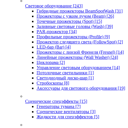
Световое оборудование
[243]
Гибридные прожекторы BeamSpotWash
[31]
Прожекторы с узким лучом (Beam)
[26]
Точечные прожекторы (Spot)
[15]
Заливные световые головы (Wash)
[39]
PAR-прожектор
[34]
Профильные прожекторы (Profile)
[9]
Прожектор следящего света (FollowSpot)
[2]
LED-бар (Bar)
[4]
Прожекторы с линзой Френеля (Fresnel)
[14]
Линейные прожекторы (Wall Washer)
[24]
Циклорама
[2]
Управление световым оборудованием
[14]
Потолочные светильники
[1]
Светодиодный диско-шар
[1]
Стробоскопы
[8]
Аксессуары для светового оборудования
[19]
Сценические спецэффекты
[15]
Генераторы тумана
[7]
Сценические вентиляторы
[3]
Жидкости для спецэффектов
[5]