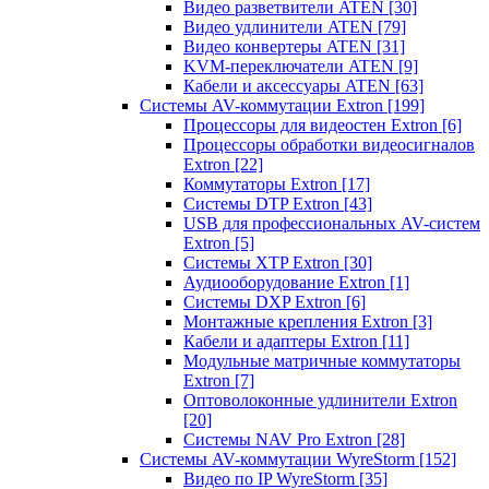
Видео разветвители ATEN
[30]
Видео удлинители ATEN
[79]
Видео конвертеры ATEN
[31]
KVM-переключатели ATEN
[9]
Кабели и аксессуары ATEN
[63]
Системы AV-коммутации Extron
[199]
Процессоры для видеостен Extron
[6]
Процессоры обработки видеосигналов
Extron
[22]
Коммутаторы Extron
[17]
Системы DTP Extron
[43]
USB для профессиональных AV-систем
Extron
[5]
Системы XTP Extron
[30]
Аудиооборудование Extron
[1]
Системы DXP Extron
[6]
Монтажные крепления Extron
[3]
Кабели и адаптеры Extron
[11]
Модульные матричные коммутаторы
Extron
[7]
Оптоволоконные удлинители Extron
[20]
Системы NAV Pro Extron
[28]
Системы AV-коммутации WyreStorm
[152]
Видео по IP WyreStorm
[35]