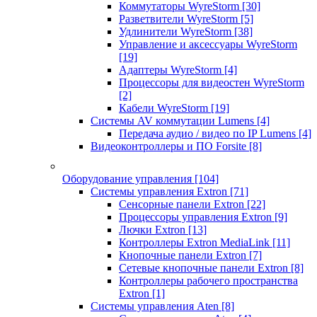
Коммутаторы WyreStorm
[30]
Разветвители WyreStorm
[5]
Удлинители WyreStorm
[38]
Управление и аксессуары WyreStorm
[19]
Адаптеры WyreStorm
[4]
Процессоры для видеостен WyreStorm
[2]
Кабели WyreStorm
[19]
Системы AV коммутации Lumens
[4]
Передача аудио / видео по IP Lumens
[4]
Видеоконтроллеры и ПО Forsite
[8]
Оборудование управления
[104]
Системы управления Extron
[71]
Сенсорные панели Extron
[22]
Процессоры управления Extron
[9]
Лючки Extron
[13]
Контроллеры Extron MediaLink
[11]
Кнопочные панели Extron
[7]
Сетевые кнопочные панели Extron
[8]
Контроллеры рабочего пространства
Extron
[1]
Системы управления Aten
[8]