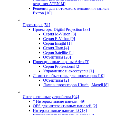
вещания ATEN
[4]
Решения для потокового вещания и записи
Extron
[10]
Проекторы
[51]
Проекторы Digital Projection
[38]
Серия M-Vision
[3]
Серия E-Vision
[9]
Серия Insight
[1]
Серия Titan
[4]
Серия Satellite
[1]
Объективы
[20]
Проекционные экраны Adeo
[3]
Серия Professional
[2]
Управление и аксессуары
[1]
Лампы и объективы для проекторов
[10]
Объективы
[2]
Лампы проекторов Hitachi, Maxell
[8]
Интерактивные устройства
[94]
* Интерактивные панели
[49]
OPS для интерактивных панелей
[2]
Интерактивные панели LG
[3]