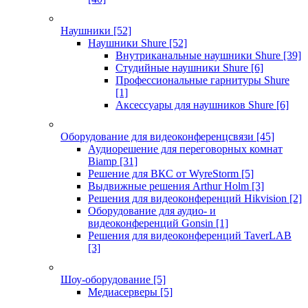
Наушники
[52]
Наушники Shure
[52]
Внутриканальные наушники Shure
[39]
Студийные наушники Shure
[6]
Профессиональные гарнитуры Shure
[1]
Аксессуары для наушников Shure
[6]
Оборудование для видеоконференцсвязи
[45]
Аудиорешение для переговорных комнат
Biamp
[31]
Решение для ВКС от WyreStorm
[5]
Выдвижные решения Arthur Holm
[3]
Решения для видеоконференций Hikvision
[2]
Оборудование для аудио- и
видеоконференций Gonsin
[1]
Решения для видеоконференций TaverLAB
[3]
Шоу-оборудование
[5]
Медиасерверы
[5]