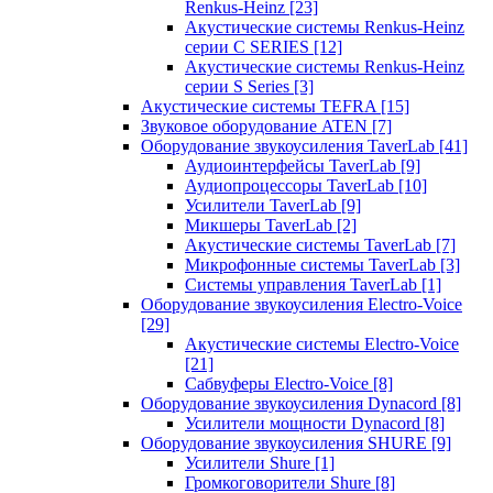
Renkus-Heinz
[23]
Акустические системы Renkus-Heinz
серии C SERIES
[12]
Акустические системы Renkus-Heinz
серии S Series
[3]
Акустические системы TEFRA
[15]
Звуковое оборудование ATEN
[7]
Оборудование звукоусиления TaverLab
[41]
Аудиоинтерфейсы TaverLab
[9]
Аудиопроцессоры TaverLab
[10]
Усилители TaverLab
[9]
Микшеры TaverLab
[2]
Акустические системы TaverLab
[7]
Микрофонные системы TaverLab
[3]
Системы управления TaverLab
[1]
Оборудование звукоусиления Electro-Voice
[29]
Акустические системы Electro-Voice
[21]
Сабвуферы Electro-Voice
[8]
Оборудование звукоусиления Dynacord
[8]
Усилители мощности Dynacord
[8]
Оборудование звукоусиления SHURE
[9]
Усилители Shure
[1]
Громкоговорители Shure
[8]