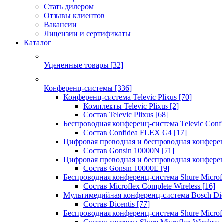
Стать дилером
Отзывы клиентов
Вакансии
Лицензии и сертификаты
Каталог
Уцененные товары
[32]
Конференц-системы
[336]
Конференц-система Televic Plixus
[70]
Комплекты Televic Plixus
[2]
Состав Televic Plixus
[68]
Беспроводная конференц-система Televic Con
Состав Confidea FLEX G4
[17]
Цифровая проводная и беспроводная конфере
Состав Gonsin 10000N
[71]
Цифровая проводная и беспроводная конфере
Состав Gonsin 10000E
[9]
Беспроводная конференц-система Shure Microfl
Состав Microflex Complete Wireless
[16]
Мультимедийная конференц-система Bosch Dic
Состав Dicentis
[77]
Беспроводная конференц-система Shure Microfl
Состав системы Shure Microflex Wireless