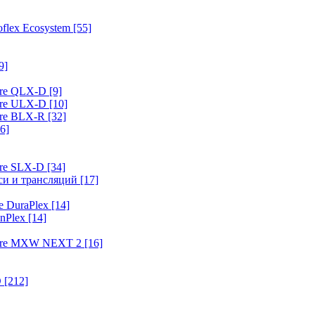
flex Ecosystem
[55]
9]
ure QLX-D
[9]
ure ULX-D
[10]
ure BLX-R
[32]
6]
ure SLX-D
[34]
иси и трансляций
[17]
e DuraPlex
[14]
nPlex
[14]
hure MXW NEXT 2
[16]
O
[212]