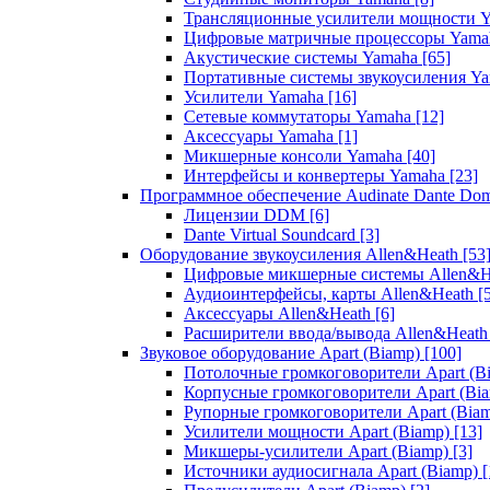
Трансляционные усилители мощности 
Цифровые матричные процессоры Yam
Акустические системы Yamaha
[65]
Портативные системы звукоусиления Y
Усилители Yamaha
[16]
Сетевые коммутаторы Yamaha
[12]
Аксессуары Yamaha
[1]
Микшерные консоли Yamaha
[40]
Интерфейсы и конвертеры Yamaha
[23]
Программное обеспечение Audinate Dante Do
Лицензии DDM
[6]
Dante Virtual Soundcard
[3]
Оборудование звукоусиления Allen&Heath
[53
Цифровые микшерные системы Allen&
Аудиоинтерфейсы, карты Allen&Heath
[
Аксессуары Allen&Heath
[6]
Расширители ввода/вывода Allen&Heat
Звуковое оборудование Apart (Biamp)
[100]
Потолочные громкоговорители Apart (B
Корпусные громкоговорители Apart (Bi
Рупорные громкоговорители Apart (Bia
Усилители мощности Apart (Biamp)
[13]
Микшеры-усилители Apart (Biamp)
[3]
Источники аудиосигнала Apart (Biamp)
[