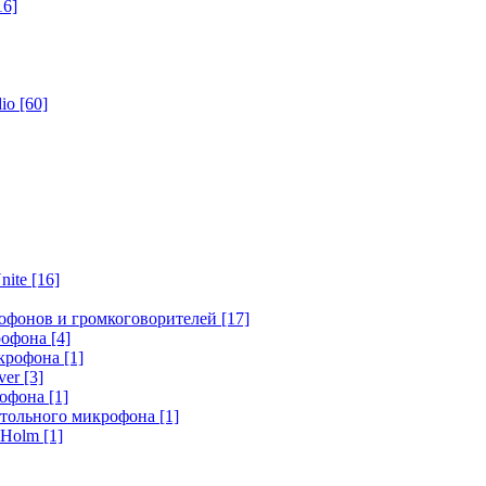
16]
dio
[60]
nite
[16]
офонов и громкоговорителей
[17]
крофона
[4]
икрофона
[1]
ver
[3]
рофона
[1]
стольного микрофона
[1]
r Holm
[1]