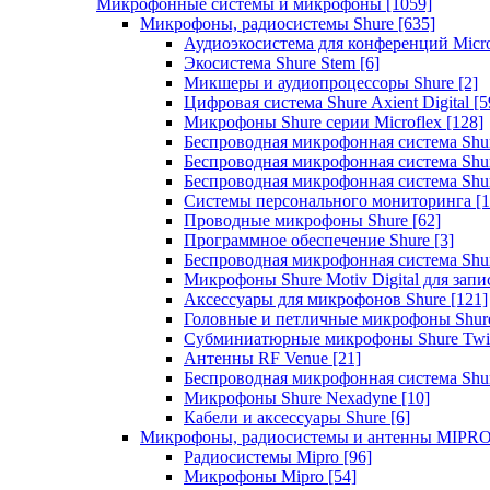
Микрофонные системы и микрофоны
[1059]
Микрофоны, радиосистемы Shure
[635]
Аудиоэкосистема для конференций Micro
Экосистема Shure Stem
[6]
Микшеры и аудиопроцессоры Shure
[2]
Цифровая система Shure Axient Digital
[5
Микрофоны Shure серии Microflex
[128]
Беспроводная микрофонная система Sh
Беспроводная микрофонная система Sh
Беспроводная микрофонная система Sh
Системы персонального мониторинга
[1
Проводные микрофоны Shure
[62]
Программное обеспечение Shure
[3]
Беспроводная микрофонная система Sh
Микрофоны Shure Motiv Digital для зап
Аксессуары для микрофонов Shure
[121]
Головные и петличные микрофоны Shur
Субминиатюрные микрофоны Shure Twi
Антенны RF Venue
[21]
Беспроводная микрофонная система S
Микрофоны Shure Nexadyne
[10]
Кабели и аксессуары Shure
[6]
Микрофоны, радиосистемы и антенны MIPR
Радиосистемы Mipro
[96]
Микрофоны Mipro
[54]