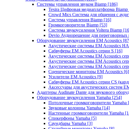
Системы управления звуком Biamp
[186]
Tesira Цифровая медиаплатформа Biamp
Crowd Mics Система для общения с ауд
Система управления Biamp
[16]
Громкоговорители Biamp
[53]
Система звукоусиления Voltera Biamp
[16
Devio Аудиорешение для переговорных
Оборудование звукоусиления EM Acoustics
[87
Акустические системы EM Acoustics 
Сабвуферы EM Acoustics серии S
[16]
Акустические системы EM Acoustics с
Акустические системы EM Acoustics сер
Акустические системы EM Acoustics сер
Сценические мониторы EM Acoustics
[6]
Усилители EM Acoustics
[9]
Сабвуферы EM Acoustics серии CS (кар
Аксессуары для акустических систем EM
Адаптеры Audinate Dante для звукового обор
Оборудование звукоусиления Yamaha
[254]
Потолочные громкоговорители Yamaha
Звуковые колонны Yamaha
[14]
Настенные громкоговорители Yamaha
[1
Спикерфоны Yamaha
[5]
Саундбары Yamaha
[3]
Студийные мониторы Yamaha
[8]