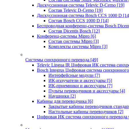
Дискуссионная система Televic D-Cerno
[19]
Состав Televic D-Cerno
[19]
Дискуссионная система Bosch CCS 1000 D
[14
Состав Bosch CCS 1000 D
[14]
Беспроводная конференц-система Bosch Dicen
Состав Dicentis Bosch
[12]
Конференц-системы Mipro
[6]
Состав системы Mipro
[3]
Комплекты системы Mipro
[3]
Системы синхронного перевода
[49]
Televic Lingua IR Цифровая ИК система синхр
Bosch Integrus Цифровая система синхронного
Интерфейсные модули
[7]
ИК-излучатели и аксессуары
[5]
ИК-приемники и аксессуары
[7]
Пульты переводчиков и аксессуары
[4]
Наушники
[2]
Кабины для переводчика
[6]
Закрытые кабины переводчиков стандар
Настольные кабины переводчиков
[2]
Цифровая ИК система синхронного перевода