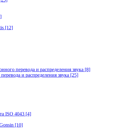
]
tis
[12]
онного перевода и распределения звука
[8]
 перевода и распределения звука
[25]
та ISO 4043
[4]
 Gonsin
[10]