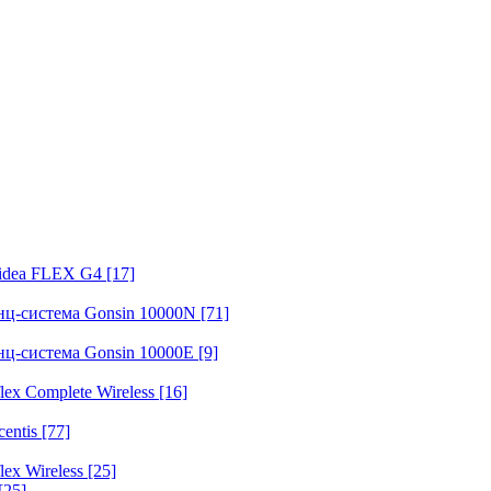
fidea FLEX G4
[17]
нц-система Gonsin 10000N
[71]
нц-система Gonsin 10000E
[9]
ex Complete Wireless
[16]
entis
[77]
ex Wireless
[25]
[25]