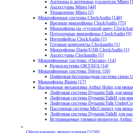
Антенны и антенные усилители Mipro
[
Аксессуары Mipro
[44]
Управление Mipro
[2]
Микрофонные системы ClockAudio
[148]
Врезные микрофоны ClockAudio
[75]
Микрофоны на «гусиной шее» ClockAu
Потолочные микрофоны ClockAudio
[9]
Интерфейсы ClockAudio
[1]
Готовые комплекты Clockaudio
[1]
Микрофоны Dante/USB ClockAudio
[1]
Аксессуары Clockaudio
[1]
Микрофонные системы «Октава»
[14]
Радиосистемы OKTAVA
[14]
Микрофонные системы Televic
[16]
Цифровая беспроводная система связи U
Микрофоны Biamp
[17]
Выдвижные механизмы Arthur Holm для микр
Лифтовая система DynamicTalk для ми
Лифтовая система DynamicTalkH для м
Лифтовая система DynamicTalk UnderCo
Пассивная система MicConnect для мик
Лифтовая система DynamicTalkB для на
Встраиваемые громкоговорители Arthu
Оборудование звукоусиления
[1150]