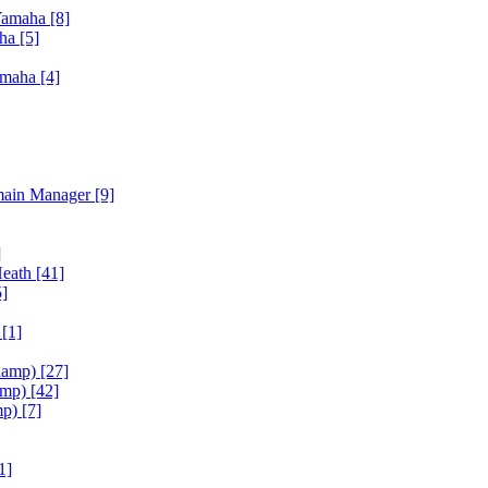
Yamaha
[8]
aha
[5]
amaha
[4]
main Manager
[9]
]
Heath
[41]
5]
h
[1]
iamp)
[27]
amp)
[42]
mp)
[7]
1]