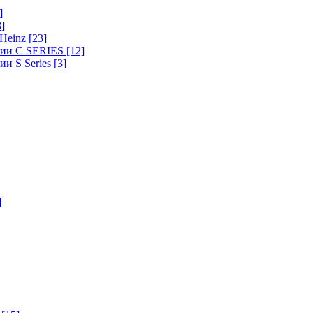
]
8]
-Heinz
[23]
ерии C SERIES
[12]
ии S Series
[3]
]