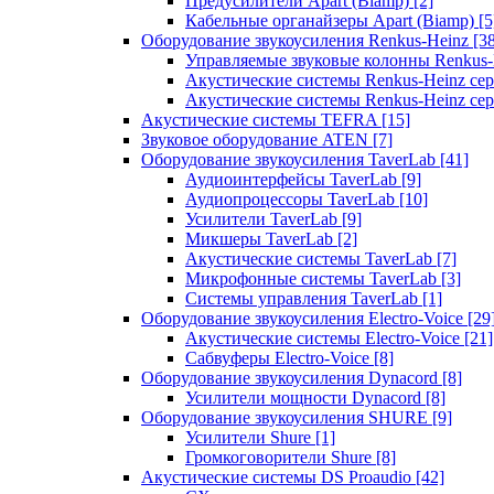
Предусилители Apart (Biamp)
[2]
Кабельные органайзеры Apart (Biamp)
[5
Оборудование звукоусиления Renkus-Heinz
[3
Управляемые звуковые колонны Renkus
Акустические системы Renkus-Heinz с
Акустические системы Renkus-Heinz сер
Акустические системы TEFRA
[15]
Звуковое оборудование ATEN
[7]
Оборудование звукоусиления TaverLab
[41]
Аудиоинтерфейсы TaverLab
[9]
Аудиопроцессоры TaverLab
[10]
Усилители TaverLab
[9]
Микшеры TaverLab
[2]
Акустические системы TaverLab
[7]
Микрофонные системы TaverLab
[3]
Системы управления TaverLab
[1]
Оборудование звукоусиления Electro-Voice
[29
Акустические системы Electro-Voice
[21]
Сабвуферы Electro-Voice
[8]
Оборудование звукоусиления Dynacord
[8]
Усилители мощности Dynacord
[8]
Оборудование звукоусиления SHURE
[9]
Усилители Shure
[1]
Громкоговорители Shure
[8]
Акустические системы DS Proaudio
[42]