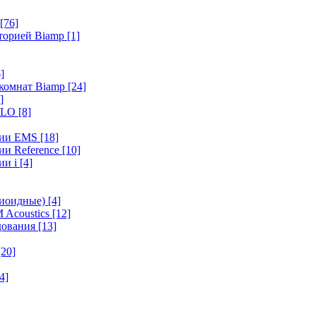
[76]
иторией Biamp
[1]
]
 комнат Biamp
[24]
]
HALO
[8]
ерии EMS
[18]
ии Reference
[10]
ии i
[4]
диоидные)
[4]
 Acoustics
[12]
удования
[13]
[20]
4]