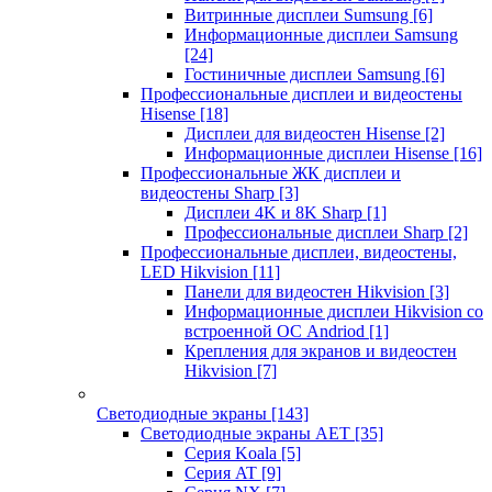
Витринные дисплеи Sumsung
[6]
Информационные дисплеи Samsung
[24]
Гостиничные дисплеи Samsung
[6]
Профессиональные дисплеи и видеостены
Hisense
[18]
Дисплеи для видеостен Hisense
[2]
Информационные дисплеи Hisense
[16]
Профессиональные ЖК дисплеи и
видеостены Sharp
[3]
Дисплеи 4K и 8K Sharp
[1]
Профессиональные дисплеи Sharp
[2]
Профессиональные дисплеи, видеостены,
LED Hikvision
[11]
Панели для видеостен Hikvision
[3]
Информационные дисплеи Hikvision со
встроенной ОС Andriod
[1]
Крепления для экранов и видеостен
Hikvision
[7]
Светодиодные экраны
[143]
Светодиодные экраны AET
[35]
Cерия Koala
[5]
Серия AT
[9]