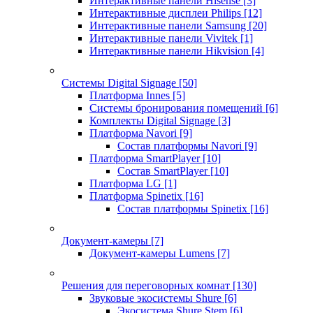
Интерактивные панели Hisense
[3]
Интерактивные дисплеи Philips
[12]
Интерактивные панели Samsung
[20]
Интерактивные панели Vivitek
[1]
Интерактивные панели Hikvision
[4]
Системы Digital Signage
[50]
Платформа Innes
[5]
Системы бронирования помещений
[6]
Комплекты Digital Signage
[3]
Платформа Navori
[9]
Состав платформы Navori
[9]
Платформа SmartPlayer
[10]
Состав SmartPlayer
[10]
Платформа LG
[1]
Платформа Spinetix
[16]
Состав платформы Spinetix
[16]
Документ-камеры
[7]
Документ-камеры Lumens
[7]
Решения для переговорных комнат
[130]
Звуковые экосистемы Shure
[6]
Экосистема Shure Stem
[6]