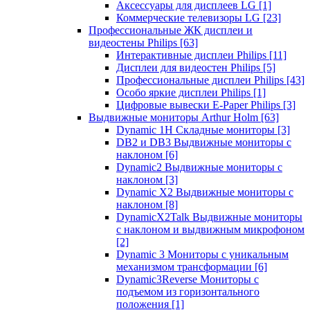
Аксессуары для дисплеев LG
[1]
Коммерческие телевизоры LG
[23]
Профессиональные ЖК дисплеи и
видеостены Philips
[63]
Интерактивные дисплеи Philips
[11]
Дисплеи для видеостен Philips
[5]
Профессиональные дисплеи Philips
[43]
Особо яркие дисплеи Philips
[1]
Цифровые вывески E-Paper Philips
[3]
Выдвижные мониторы Arthur Holm
[63]
Dynamic 1Н Складные мониторы
[3]
DB2 и DB3 Выдвижные мониторы с
наклоном
[6]
Dynamic2 Выдвижные мониторы с
наклоном
[3]
Dynamic X2 Выдвижные мониторы с
наклоном
[8]
DynamicX2Talk Выдвижные мониторы
с наклоном и выдвижным микрофоном
[2]
Dynamic 3 Мониторы с уникальным
механизмом трансформации
[6]
Dynamic3Reverse Мониторы с
подъемом из горизонтального
положения
[1]