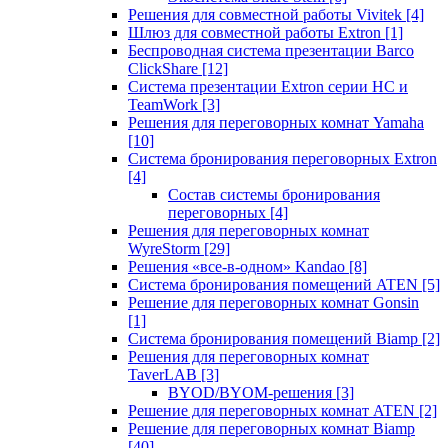
Решения для совместной работы Vivitek
[4]
Шлюз для совместной работы Extron
[1]
Беспроводная система презентации Barco
ClickShare
[12]
Система презентации Extron серии HC и
TeamWork
[3]
Решения для переговорных комнат Yamaha
[10]
Система бронирования переговорных Extron
[4]
Состав системы бронирования
переговорных
[4]
Решения для переговорных комнат
WyreStorm
[29]
Решения «все-в-одном» Kandao
[8]
Система бронирования помещений ATEN
[5]
Решение для переговорных комнат Gonsin
[1]
Система бронирования помещений Biamp
[2]
Решения для переговорных комнат
TaverLAB
[3]
BYOD/BYOM-решения
[3]
Решение для переговорных комнат ATEN
[2]
Решение для переговорных комнат Biamp
[40]