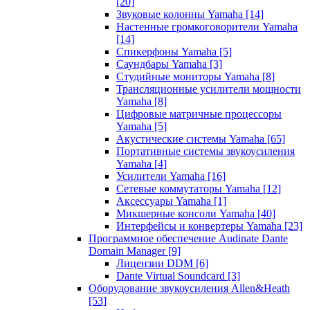
[20]
Звуковые колонны Yamaha
[14]
Настенные громкоговорители Yamaha
[14]
Спикерфоны Yamaha
[5]
Саундбары Yamaha
[3]
Студийные мониторы Yamaha
[8]
Трансляционные усилители мощности
Yamaha
[8]
Цифровые матричные процессоры
Yamaha
[5]
Акустические системы Yamaha
[65]
Портативные системы звукоусиления
Yamaha
[4]
Усилители Yamaha
[16]
Сетевые коммутаторы Yamaha
[12]
Аксессуары Yamaha
[1]
Микшерные консоли Yamaha
[40]
Интерфейсы и конвертеры Yamaha
[23]
Программное обеспечение Audinate Dante
Domain Manager
[9]
Лицензии DDM
[6]
Dante Virtual Soundcard
[3]
Оборудование звукоусиления Allen&Heath
[53]