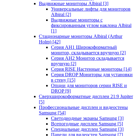
Выдвижные мониторы Albiral
[3]
Универсальные лифты для мониторов
Albiral
[2]
Выдвижные мониторы с
фиксированным углом наклона Albiral
[1]
Стационарные мониторы Albiral (Arthur
Holm)
[42]
Серия AH1 Широкоформатный
монитор, складывается вручную
[2]
Серия AH2 Монитор складывается
вручную
[2]
Серия RISE Настенные мониторы
[14]
Серия DROP Мониторы для установки
в стену
[15]
Опции для мониторов серии RISE и
DROP
[9]
Сверхширокоформатные дисплеи 21:9 Jupiter
[5]
Профессиональные дисплеи и видеостены
Samsung
[54]
Светодиодные экраны Samsung
[3]
Всепогодные дисплеи Samsung
[5]
Специальные дисплеи Samsung
[3]
Панели для видеостен Samsung
[7]