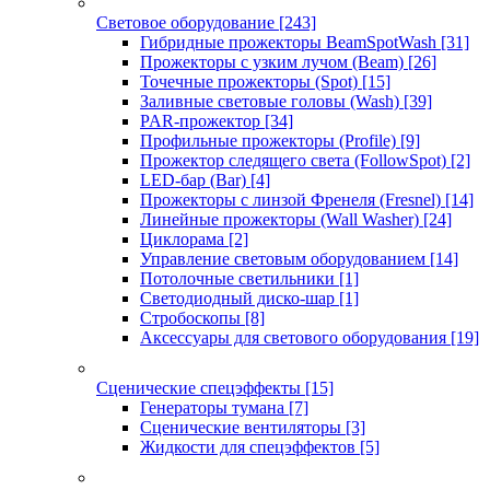
Световое оборудование
[243]
Гибридные прожекторы BeamSpotWash
[31]
Прожекторы с узким лучом (Beam)
[26]
Точечные прожекторы (Spot)
[15]
Заливные световые головы (Wash)
[39]
PAR-прожектор
[34]
Профильные прожекторы (Profile)
[9]
Прожектор следящего света (FollowSpot)
[2]
LED-бар (Bar)
[4]
Прожекторы с линзой Френеля (Fresnel)
[14]
Линейные прожекторы (Wall Washer)
[24]
Циклорама
[2]
Управление световым оборудованием
[14]
Потолочные светильники
[1]
Светодиодный диско-шар
[1]
Стробоскопы
[8]
Аксессуары для светового оборудования
[19]
Сценические спецэффекты
[15]
Генераторы тумана
[7]
Сценические вентиляторы
[3]
Жидкости для спецэффектов
[5]