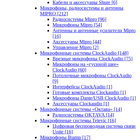
Кабели и аксессуары Shure
[6]
Микрофоны, радиосистемы и антенны
MIPRO
[212]
Радиосистемы Mipro
[96]
Микрофоны Mipro
[54]
Антенны и антенные усилители Mipro
[16]
Аксессуары Mipro
[44]
Управление Mipro
[2]
Микрофонные системы ClockAudio
[148]
Врезные микрофоны ClockAudio
[75]
Микрофоны на «гусиной шее»
ClockAudio
[60]
Потолочные микрофоны ClockAudio
[9]
Интерфейсы ClockAudio
[1]
Готовые комплекты Clockaudio
[1]
Микрофоны Dante/USB ClockAudio
[1]
Аксессуары Clockaudio
[1]
Микрофонные системы «Октава»
[14]
Радиосистемы OKTAVA
[14]
Микрофонные системы Televic
[16]
Цифровая беспроводная система связи
Unite
[16]
Микрофоны Biamp
[17]