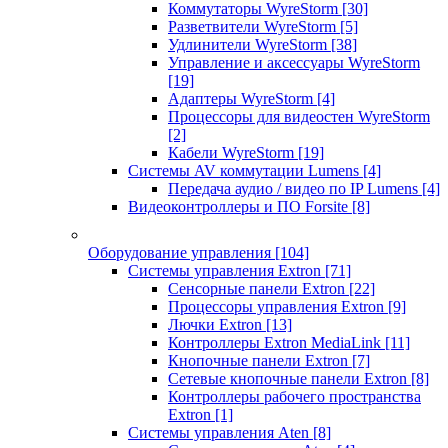
Коммутаторы WyreStorm
[30]
Разветвители WyreStorm
[5]
Удлинители WyreStorm
[38]
Управление и аксессуары WyreStorm
[19]
Адаптеры WyreStorm
[4]
Процессоры для видеостен WyreStorm
[2]
Кабели WyreStorm
[19]
Системы AV коммутации Lumens
[4]
Передача аудио / видео по IP Lumens
[4]
Видеоконтроллеры и ПО Forsite
[8]
Оборудование управления
[104]
Системы управления Extron
[71]
Сенсорные панели Extron
[22]
Процессоры управления Extron
[9]
Лючки Extron
[13]
Контроллеры Extron MediaLink
[11]
Кнопочные панели Extron
[7]
Сетевые кнопочные панели Extron
[8]
Контроллеры рабочего пространства
Extron
[1]
Системы управления Aten
[8]