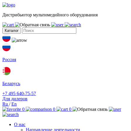
Дистрибьютор мультимедийного оборудования
Каталог
Россия
Беларусь
+7 495 640-75-57
Для дилеров
Ru
/
En
0
0
0
О нас
Направление деятельности