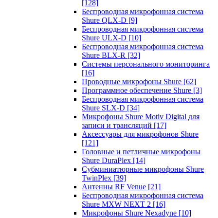
[128]
Беспроводная микрофонная система
Shure QLX-D
[9]
Беспроводная микрофонная система
Shure ULX-D
[10]
Беспроводная микрофонная система
Shure BLX-R
[32]
Системы персонального мониторинга
[16]
Проводные микрофоны Shure
[62]
Программное обеспечение Shure
[3]
Беспроводная микрофонная система
Shure SLX-D
[34]
Микрофоны Shure Motiv Digital для
записи и трансляций
[17]
Аксессуары для микрофонов Shure
[121]
Головные и петличные микрофоны
Shure DuraPlex
[14]
Субминиатюрные микрофоны Shure
TwinPlex
[39]
Антенны RF Venue
[21]
Беспроводная микрофонная система
Shure MXW NEXT 2
[16]
Микрофоны Shure Nexadyne
[10]