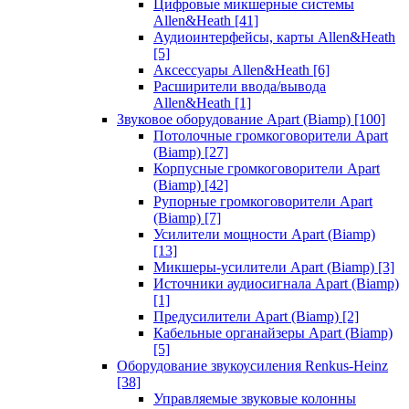
Цифровые микшерные системы
Allen&Heath
[41]
Аудиоинтерфейсы, карты Allen&Heath
[5]
Аксессуары Allen&Heath
[6]
Расширители ввода/вывода
Allen&Heath
[1]
Звуковое оборудование Apart (Biamp)
[100]
Потолочные громкоговорители Apart
(Biamp)
[27]
Корпусные громкоговорители Apart
(Biamp)
[42]
Рупорные громкоговорители Apart
(Biamp)
[7]
Усилители мощности Apart (Biamp)
[13]
Микшеры-усилители Apart (Biamp)
[3]
Источники аудиосигнала Apart (Biamp)
[1]
Предусилители Apart (Biamp)
[2]
Кабельные органайзеры Apart (Biamp)
[5]
Оборудование звукоусиления Renkus-Heinz
[38]
Управляемые звуковые колонны