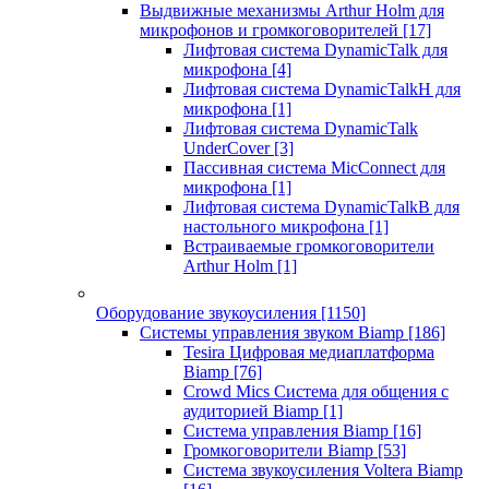
Выдвижные механизмы Arthur Holm для
микрофонов и громкоговорителей
[17]
Лифтовая система DynamicTalk для
микрофона
[4]
Лифтовая система DynamicTalkH для
микрофона
[1]
Лифтовая система DynamicTalk
UnderCover
[3]
Пассивная система MicConnect для
микрофона
[1]
Лифтовая система DynamicTalkB для
настольного микрофона
[1]
Встраиваемые громкоговорители
Arthur Holm
[1]
Оборудование звукоусиления
[1150]
Системы управления звуком Biamp
[186]
Tesira Цифровая медиаплатформа
Biamp
[76]
Crowd Mics Система для общения с
аудиторией Biamp
[1]
Система управления Biamp
[16]
Громкоговорители Biamp
[53]
Система звукоусиления Voltera Biamp