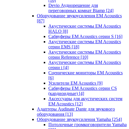
[16]
Devio Аудиорешение для
переговорных комнат Biamp
[24]
Оборудование звукоусиления EM Acoustics
[87]
Акустические системы EM Acoustics
HALO
[8]
Сабвуферы EM Acoustics серии S
[16]
Акустические системы EM Acoustics
серии EMS
[18]
Акустические системы EM Acoustics
серии Reference
[10]
Акустические системы EM Acoustics
серии i
[4]
Сценические мониторы EM Acoustics
[6]
Усилители EM Acoustics
[9]
Сабвуферы EM Acoustics серии CS
(кардиоидные)
[4]
Аксессуары для акустических систем
EM Acoustics
[12]
Адаптеры Audinate Dante для звукового
оборудования
[13]
Оборудование звукоусиления Yamaha
[254]
Потолочные громкоговорители Yamaha