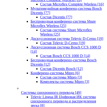
Состав Microflex Complete Wireless
[16]
Мультимедийная конференц-система Bosch
Dicentis
[77]
Состав Dicentis
[77]
Беспроводная конференц-система Shure
Microflex Wireless
[25]
Состав системы Shure Microflex
Wireless
[25]
Дискуссионная система Televic D-Cerno
[19]
Состав Televic D-Cerno
[19]
Дискуссионная система Bosch CCS 1000 D
[14]
Состав Bosch CCS 1000 D
[14]
Беспроводная конференц-система Bosch
Dicentis
[12]
Состав Dicentis Bosch
[12]
Конференц-системы Mipro
[6]
Состав системы Mipro
[3]
Комплекты системы Mipro
[3]
Системы синхронного перевода
[49]
Televic Lingua IR Цифровая ИК система
синхронного перевода и распределения
звука
[8]