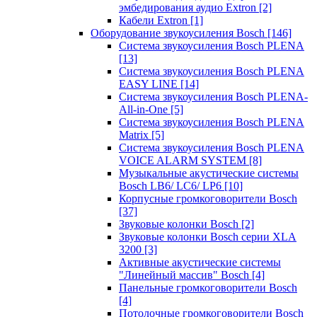
эмбедирования аудио Extron
[2]
Кабели Extron
[1]
Оборудование звукоусиления Bosch
[146]
Система звукоусиления Bosch PLENA
[13]
Система звукоусиления Bosch PLENA
EASY LINE
[14]
Система звукоусиления Bosch PLENA-
All-in-One
[5]
Система звукоусиления Bosch PLENA
Matrix
[5]
Система звукоусиления Bosch PLENA
VOICE ALARM SYSTEM
[8]
Музыкальные акустические системы
Bosch LB6/ LC6/ LP6
[10]
Корпусные громкоговорители Bosch
[37]
Звуковые колонки Bosch
[2]
Звуковые колонки Bosch серии XLA
3200
[3]
Активные акустические системы
"Линейный массив" Bosch
[4]
Панельные громкоговорители Bosch
[4]
Потолочные громкоговорители Bosch