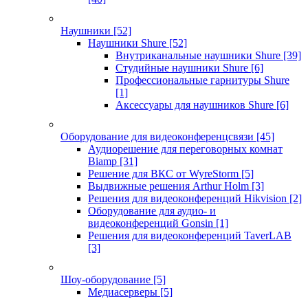
Наушники
[52]
Наушники Shure
[52]
Внутриканальные наушники Shure
[39]
Студийные наушники Shure
[6]
Профессиональные гарнитуры Shure
[1]
Аксессуары для наушников Shure
[6]
Оборудование для видеоконференцсвязи
[45]
Аудиорешение для переговорных комнат
Biamp
[31]
Решение для ВКС от WyreStorm
[5]
Выдвижные решения Arthur Holm
[3]
Решения для видеоконференций Hikvision
[2]
Оборудование для аудио- и
видеоконференций Gonsin
[1]
Решения для видеоконференций TaverLAB
[3]
Шоу-оборудование
[5]
Медиасерверы
[5]