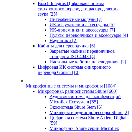
Bosch Integrus Цифровая система
синхронного перевода и распределения
звука
[25]
Интерфейсные модули
[7]
ИК-излучатели и аксессуары
[5]
ИК-приемники и аксессуары
[7]
Пульты переводчиков и аксессуары
[4]
Наушники
[2]
Кабины для переводчика
[6]
Закрытые кабины переводчиков
стандарта ISO 4043
[4]
Настольные кабины переводчиков
[2]
Цифровая ИК система синхронного
перевода Gonsin
[10]
Микрофонные системы и микрофоны
[1084]
Микрофоны, радиосистемы Shure
[660]
Аудиоэкосистема для конференций
Microflex Ecosystem
[55]
Экосистема Shure Stem
[6]
Микшеры и аудиопроцессоры Shure
[2]
Цифровая система Shure Axient Digital
[59]
Микрофоны Shure серии Microflex