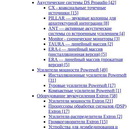
Акустические системы DS Proaudio
[42]
CX - коаксиальные точечные
источники
[15]
PILLAR — звуковые колонны для
архитектурной интеграции
[8]
ANT — активные акустические
системы со встроенным усилением
[4]
Monitor - сценические мониторы
[3]
TAURA — линейный массив
[2]
ERA-i — линейный массив
(инсталляционная версия)
[5]
ERA — линейный массив (прокатная
версия)
[5]
Усилители мощности Powersoft
[49]
Инсталляционные усилители Powersoft
[31]
Туровые усилители Powersoft
[17]
Компактные усилители Powersoft
[1]
Оборудование звукоусиления Extron
[58]
Усилители мощности Extron
[21]
Процессоры обработки сигналов (DSP)
Extron
[17]
Усилители-распределители Extron
[2]
Громкоговорители Extron
[15]
Устройства для деэмбедирования и