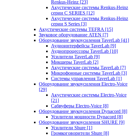
Renkus-Heinz
[23]
Акустические системы Renkus-Heinz
серии C SERIES
[12]
Акустические системы Renkus-Heinz
серии S Series
[3]
Акустические системы TEFRA
[15]
Звуковое оборудование ATEN
[7]
Оборудование звукоусиления TaverLab
[41]
Аудиоинтерфейсы TaverLab
[9]
Аудиопроцессоры TaverLab
[10]
Усилители TaverLab
[9]
Микшеры TaverLab
[2]
Акустические системы TaverLab
[7]
Микрофонные системы TaverLab
[3]
Системы управления TaverLab
[1]
Оборудование звукоусиления Electro-Voice
[29]
Акустические системы Electro-Voice
[21]
Сабвуферы Electro-Voice
[8]
Оборудование звукоусиления Dynacord
[8]
Усилители мощности Dynacord
[8]
Оборудование звукоусиления SHURE
[9]
Усилители Shure
[1]
Громкоговорители Shure
[8]