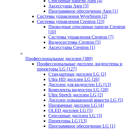
Сенсорные панели Aten
[4]
Аксессуары Aten
[3]
Программное обеспечение Aten
[1]
Системы управления WyreStorm
[2]
Системы управления Crestron
[23]
Проводные сенсорные панели Crestron
[10]
Системы управления Crestron
[7]
Видеосистемы Crestron
[5]
Аксессуары Crestron
[1]
Профессиональные дисплеи
[389]
Профессиональные дисплеи, видеостены и
проекторы LG
[127]
Стандартные дисплеи LG
[2]
Ultra HD дисплеи LG
[26]
Дисплеи для видеостен LG
[13]
Комплекты видеостен LG
[28]
Ultra Stretch дисплеи LG
[2]
Дисплеи повышенной яркости LG
[5]
Прозрачные дисплеи LG
[4]
OLED дисплеи LG
[5]
Сенсорные дисплеи LG
[3]
Проекторы LG
[13]
Программное обеспечение LG
[1]