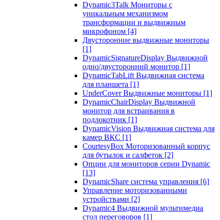
Dynamic3Talk Мониторы с
уникальным механизмом
трансформации и выдвижным
микрофоном
[4]
Двусторонние выдвижные мониторы
[1]
DynamicSignatureDisplay Выдвижной
одно/двусторонний монитор
[1]
DynamicTabLift Выдвижная система
для планшета
[1]
UnderCover Выдвижные мониторы
[1]
DynamicChairDisplay Выдвижной
монитор для встраивания в
подлокотник
[1]
DynamicVision Выдвижная система для
камер ВКС
[1]
CourtesyBox Моторизованный корпус
для бутылок и салфеток
[2]
Опции для мониторов серии Dynamic
[13]
DynamicShare система управления
[6]
Управление моторизованными
устройствами
[2]
Dynamic4 Выдвижной мультимедиа
стол переговоров
[1]