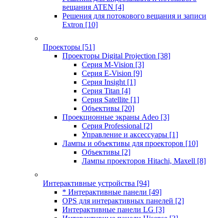
вещания ATEN
[4]
Решения для потокового вещания и записи
Extron
[10]
Проекторы
[51]
Проекторы Digital Projection
[38]
Серия M-Vision
[3]
Серия E-Vision
[9]
Серия Insight
[1]
Серия Titan
[4]
Серия Satellite
[1]
Объективы
[20]
Проекционные экраны Adeo
[3]
Серия Professional
[2]
Управление и аксессуары
[1]
Лампы и объективы для проекторов
[10]
Объективы
[2]
Лампы проекторов Hitachi, Maxell
[8]
Интерактивные устройства
[94]
* Интерактивные панели
[49]
OPS для интерактивных панелей
[2]
Интерактивные панели LG
[3]