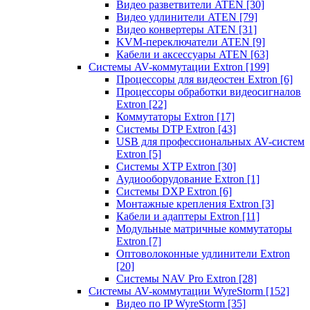
Видео разветвители ATEN
[30]
Видео удлинители ATEN
[79]
Видео конвертеры ATEN
[31]
KVM-переключатели ATEN
[9]
Кабели и аксессуары ATEN
[63]
Системы AV-коммутации Extron
[199]
Процессоры для видеостен Extron
[6]
Процессоры обработки видеосигналов
Extron
[22]
Коммутаторы Extron
[17]
Системы DTP Extron
[43]
USB для профессиональных AV-систем
Extron
[5]
Системы XTP Extron
[30]
Аудиооборудование Extron
[1]
Системы DXP Extron
[6]
Монтажные крепления Extron
[3]
Кабели и адаптеры Extron
[11]
Модульные матричные коммутаторы
Extron
[7]
Оптоволоконные удлинители Extron
[20]
Системы NAV Pro Extron
[28]
Системы AV-коммутации WyreStorm
[152]
Видео по IP WyreStorm
[35]