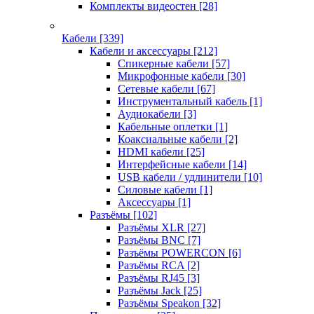
Комплекты видеостен
[28]
Кабели
[339]
Кабели и аксессуары
[212]
Спикерные кабели
[57]
Микрофонные кабели
[30]
Сетевые кабели
[67]
Инструментальный кабель
[1]
Аудиокабели
[3]
Кабельные оплетки
[1]
Коаксиальные кабели
[2]
HDMI кабели
[25]
Интерфейсные кабели
[14]
USB кабели / удлинители
[10]
Силовые кабели
[1]
Аксессуары
[1]
Разъёмы
[102]
Разъёмы XLR
[27]
Разъёмы BNC
[7]
Разъёмы POWERCON
[6]
Разъёмы RCA
[2]
Разъёмы RJ45
[3]
Разъёмы Jack
[25]
Разъёмы Speakon
[32]