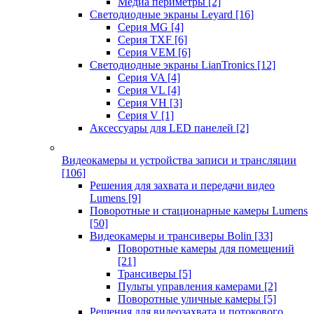
Медиа периметры
[2]
Светодиодные экраны Leyard
[16]
Серия MG
[4]
Серия TXF
[6]
Серия VEM
[6]
Светодиодные экраны LianTronics
[12]
Серия VA
[4]
Серия VL
[4]
Серия VH
[3]
Серия V
[1]
Аксессуары для LED панелей
[2]
Видеокамеры и устройства записи и трансляции
[106]
Решения для захвата и передачи видео
Lumens
[9]
Поворотные и стационарные камеры Lumens
[50]
Видеокамеры и трансиверы Bolin
[33]
Поворотные камеры для помещений
[21]
Трансиверы
[5]
Пульты управления камерами
[2]
Поворотные уличные камеры
[5]
Решения для видеозахвата и потокового