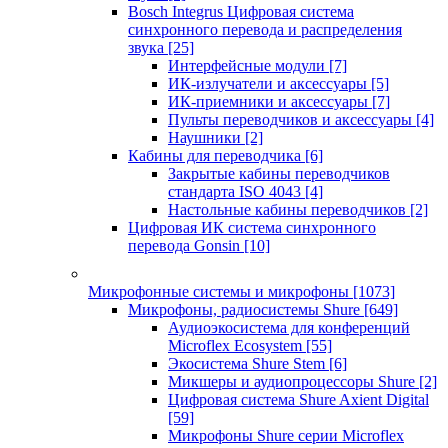
Bosch Integrus Цифровая система
синхронного перевода и распределения
звука
[25]
Интерфейсные модули
[7]
ИК-излучатели и аксессуары
[5]
ИК-приемники и аксессуары
[7]
Пульты переводчиков и аксессуары
[4]
Наушники
[2]
Кабины для переводчика
[6]
Закрытые кабины переводчиков
стандарта ISO 4043
[4]
Настольные кабины переводчиков
[2]
Цифровая ИК система синхронного
перевода Gonsin
[10]
Микрофонные системы и микрофоны
[1073]
Микрофоны, радиосистемы Shure
[649]
Аудиоэкосистема для конференций
Microflex Ecosystem
[55]
Экосистема Shure Stem
[6]
Микшеры и аудиопроцессоры Shure
[2]
Цифровая система Shure Axient Digital
[59]
Микрофоны Shure серии Microflex