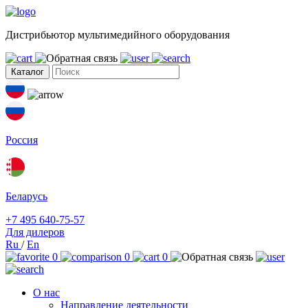
Дистрибьютор мультимедийного оборудования
Каталог
Россия
Беларусь
+7 495 640-75-57
Для дилеров
Ru
/
En
0
0
0
О нас
Направление деятельности