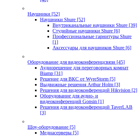
Наушники
[52]
Наушники Shure
[52]
Внутриканальные наушники Shure
[39]
Студийные наушники Shure
[6]
Профессиональные гарнитуры Shure
[1]
Аксессуары для наушников Shure
[6]
Оборудование для видеоконференцсвязи
[45]
Аудиорешение для переговорных комнат
Biamp
[31]
Решение для ВКС от WyreStorm
[5]
Выдвижные решения Arthur Holm
[3]
Решения для видеоконференций Hikvision
[2]
Оборудование для аудио- и
видеоконференций Gonsin
[1]
Решения для видеоконференций TaverLAB
[3]
Шоу-оборудование
[5]
Медиасерверы
[5]