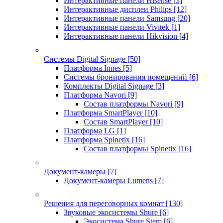
Интерактивные панели Hisense
[3]
Интерактивные дисплеи Philips
[12]
Интерактивные панели Samsung
[20]
Интерактивные панели Vivitek
[1]
Интерактивные панели Hikvision
[4]
Системы Digital Signage
[50]
Платформа Innes
[5]
Системы бронирования помещений
[6]
Комплекты Digital Signage
[3]
Платформа Navori
[9]
Состав платформы Navori
[9]
Платформа SmartPlayer
[10]
Состав SmartPlayer
[10]
Платформа LG
[1]
Платформа Spinetix
[16]
Состав платформы Spinetix
[16]
Документ-камеры
[7]
Документ-камеры Lumens
[7]
Решения для переговорных комнат
[130]
Звуковые экосистемы Shure
[6]
Экосистема Shure Stem
[6]