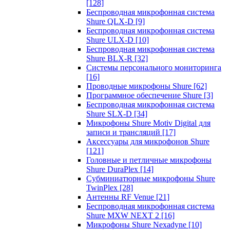
[128]
Беспроводная микрофонная система
Shure QLX-D
[9]
Беспроводная микрофонная система
Shure ULX-D
[10]
Беспроводная микрофонная система
Shure BLX-R
[32]
Системы персонального мониторинга
[16]
Проводные микрофоны Shure
[62]
Программное обеспечение Shure
[3]
Беспроводная микрофонная система
Shure SLX-D
[34]
Микрофоны Shure Motiv Digital для
записи и трансляций
[17]
Аксессуары для микрофонов Shure
[121]
Головные и петличные микрофоны
Shure DuraPlex
[14]
Субминиатюрные микрофоны Shure
TwinPlex
[28]
Антенны RF Venue
[21]
Беспроводная микрофонная система
Shure MXW NEXT 2
[16]
Микрофоны Shure Nexadyne
[10]