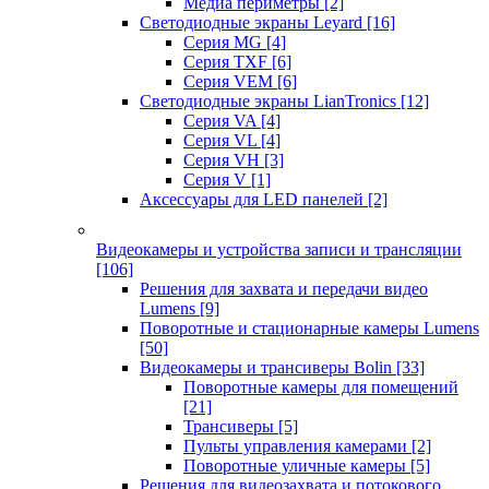
Медиа периметры
[2]
Светодиодные экраны Leyard
[16]
Серия MG
[4]
Серия TXF
[6]
Серия VEM
[6]
Светодиодные экраны LianTronics
[12]
Серия VA
[4]
Серия VL
[4]
Серия VH
[3]
Серия V
[1]
Аксессуары для LED панелей
[2]
Видеокамеры и устройства записи и трансляции
[106]
Решения для захвата и передачи видео
Lumens
[9]
Поворотные и стационарные камеры Lumens
[50]
Видеокамеры и трансиверы Bolin
[33]
Поворотные камеры для помещений
[21]
Трансиверы
[5]
Пульты управления камерами
[2]
Поворотные уличные камеры
[5]
Решения для видеозахвата и потокового