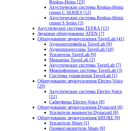
Renkus-Heinz
[23]
Акустические системы Renkus-Heinz
серии C SERIES
[12]
Акустические системы Renkus-Heinz
серии S Series
[3]
Акустические системы TEFRA
[15]
Звуковое оборудование ATEN
[7]
Оборудование звукоусиления TaverLab
[41]
Аудиоинтерфейсы TaverLab
[9]
Аудиопроцессоры TaverLab
[10]
Усилители TaverLab
[9]
Микшеры TaverLab
[2]
Акустические системы TaverLab
[7]
Микрофонные системы TaverLab
[3]
Системы управления TaverLab
[1]
Оборудование звукоусиления Electro-Voice
[29]
Акустические системы Electro-Voice
[21]
Сабвуферы Electro-Voice
[8]
Оборудование звукоусиления Dynacord
[8]
Усилители мощности Dynacord
[8]
Оборудование звукоусиления SHURE
[9]
Усилители Shure
[1]
Громкоговорители Shure
[8]