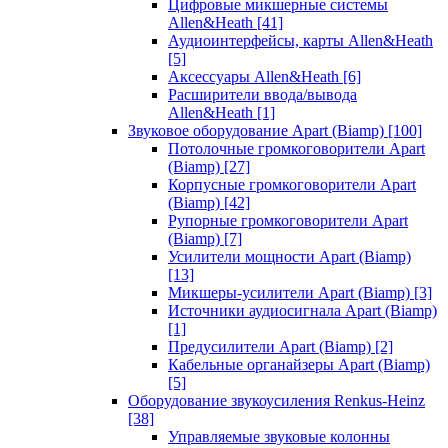
Цифровые микшерные системы
Allen&Heath
[41]
Аудиоинтерфейсы, карты Allen&Heath
[5]
Аксессуары Allen&Heath
[6]
Расширители ввода/вывода
Allen&Heath
[1]
Звуковое оборудование Apart (Biamp)
[100]
Потолочные громкоговорители Apart
(Biamp)
[27]
Корпусные громкоговорители Apart
(Biamp)
[42]
Рупорные громкоговорители Apart
(Biamp)
[7]
Усилители мощности Apart (Biamp)
[13]
Микшеры-усилители Apart (Biamp)
[3]
Источники аудиосигнала Apart (Biamp)
[1]
Предусилители Apart (Biamp)
[2]
Кабельные органайзеры Apart (Biamp)
[5]
Оборудование звукоусиления Renkus-Heinz
[38]
Управляемые звуковые колонны