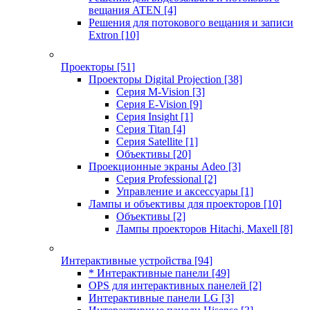
вещания ATEN
[4]
Решения для потокового вещания и записи
Extron
[10]
Проекторы
[51]
Проекторы Digital Projection
[38]
Серия M-Vision
[3]
Серия E-Vision
[9]
Серия Insight
[1]
Серия Titan
[4]
Серия Satellite
[1]
Объективы
[20]
Проекционные экраны Adeo
[3]
Серия Professional
[2]
Управление и аксессуары
[1]
Лампы и объективы для проекторов
[10]
Объективы
[2]
Лампы проекторов Hitachi, Maxell
[8]
Интерактивные устройства
[94]
* Интерактивные панели
[49]
OPS для интерактивных панелей
[2]
Интерактивные панели LG
[3]