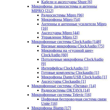
Кабели и аксессуары Shure
[6]
Микрофоны, радиосистемы и антенны
MIPRO
[212]
Радиосистемы Mipro
[96]
Микрофоны Mipro
[54]
Антенны и антенные усилители Mipro
[16]
Аксессуары Mipro
[44]
Управление Mipro
[2]
Микрофонные системы ClockAudio
[148]
Врезные микрофоны ClockAudio
[75]
Микрофоны на «гусиной шее»
ClockAudio
[60]
Потолочные микрофоны ClockAudio
[9]
Интерфейсы ClockAudio
[1]
Готовые комплекты Clockaudio
[1]
Микрофоны Dante/USB ClockAudio
[1]
Аксессуары Clockaudio
[1]
Микрофонные системы «Октава»
[14]
Радиосистемы OKTAVA
[14]
Микрофонные системы Televic
[16]
Цифровая беспроводная система связи
Unite
[16]
Микрофоны Biamp
[17]