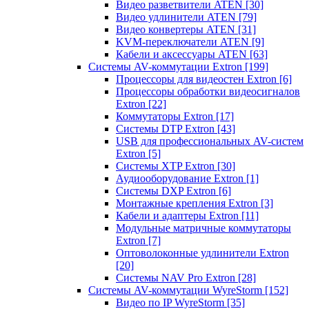
Видео разветвители ATEN
[30]
Видео удлинители ATEN
[79]
Видео конвертеры ATEN
[31]
KVM-переключатели ATEN
[9]
Кабели и аксессуары ATEN
[63]
Системы AV-коммутации Extron
[199]
Процессоры для видеостен Extron
[6]
Процессоры обработки видеосигналов
Extron
[22]
Коммутаторы Extron
[17]
Системы DTP Extron
[43]
USB для профессиональных AV-систем
Extron
[5]
Системы XTP Extron
[30]
Аудиооборудование Extron
[1]
Системы DXP Extron
[6]
Монтажные крепления Extron
[3]
Кабели и адаптеры Extron
[11]
Модульные матричные коммутаторы
Extron
[7]
Оптоволоконные удлинители Extron
[20]
Системы NAV Pro Extron
[28]
Системы AV-коммутации WyreStorm
[152]
Видео по IP WyreStorm
[35]