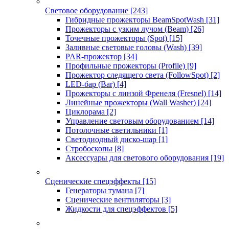
Световое оборудование
[243]
Гибридные прожекторы BeamSpotWash
[31]
Прожекторы с узким лучом (Beam)
[26]
Точечные прожекторы (Spot)
[15]
Заливные световые головы (Wash)
[39]
PAR-прожектор
[34]
Профильные прожекторы (Profile)
[9]
Прожектор следящего света (FollowSpot)
[2]
LED-бар (Bar)
[4]
Прожекторы с линзой Френеля (Fresnel)
[14]
Линейные прожекторы (Wall Washer)
[24]
Циклорама
[2]
Управление световым оборудованием
[14]
Потолочные светильники
[1]
Светодиодный диско-шар
[1]
Стробоскопы
[8]
Аксессуары для светового оборудования
[19]
Сценические спецэффекты
[15]
Генераторы тумана
[7]
Сценические вентиляторы
[3]
Жидкости для спецэффектов
[5]