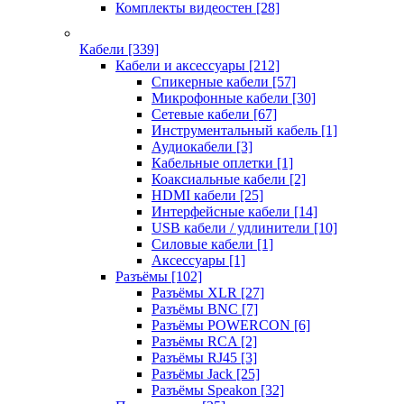
Комплекты видеостен
[28]
Кабели
[339]
Кабели и аксессуары
[212]
Спикерные кабели
[57]
Микрофонные кабели
[30]
Сетевые кабели
[67]
Инструментальный кабель
[1]
Аудиокабели
[3]
Кабельные оплетки
[1]
Коаксиальные кабели
[2]
HDMI кабели
[25]
Интерфейсные кабели
[14]
USB кабели / удлинители
[10]
Силовые кабели
[1]
Аксессуары
[1]
Разъёмы
[102]
Разъёмы XLR
[27]
Разъёмы BNC
[7]
Разъёмы POWERCON
[6]
Разъёмы RCA
[2]
Разъёмы RJ45
[3]
Разъёмы Jack
[25]
Разъёмы Speakon
[32]