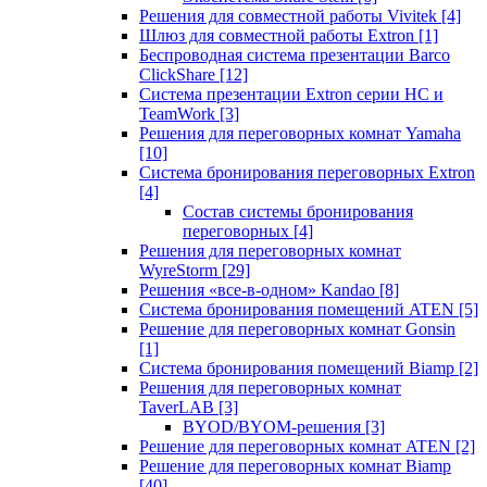
Решения для совместной работы Vivitek
[4]
Шлюз для совместной работы Extron
[1]
Беспроводная система презентации Barco
ClickShare
[12]
Система презентации Extron серии HC и
TeamWork
[3]
Решения для переговорных комнат Yamaha
[10]
Система бронирования переговорных Extron
[4]
Состав системы бронирования
переговорных
[4]
Решения для переговорных комнат
WyreStorm
[29]
Решения «все-в-одном» Kandao
[8]
Система бронирования помещений ATEN
[5]
Решение для переговорных комнат Gonsin
[1]
Система бронирования помещений Biamp
[2]
Решения для переговорных комнат
TaverLAB
[3]
BYOD/BYOM-решения
[3]
Решение для переговорных комнат ATEN
[2]
Решение для переговорных комнат Biamp
[40]