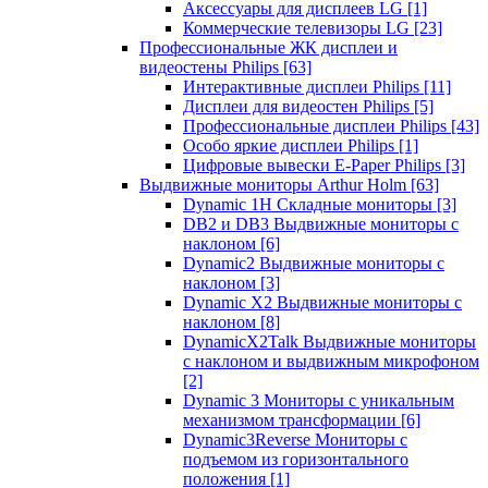
Аксессуары для дисплеев LG
[1]
Коммерческие телевизоры LG
[23]
Профессиональные ЖК дисплеи и
видеостены Philips
[63]
Интерактивные дисплеи Philips
[11]
Дисплеи для видеостен Philips
[5]
Профессиональные дисплеи Philips
[43]
Особо яркие дисплеи Philips
[1]
Цифровые вывески E-Paper Philips
[3]
Выдвижные мониторы Arthur Holm
[63]
Dynamic 1Н Складные мониторы
[3]
DB2 и DB3 Выдвижные мониторы с
наклоном
[6]
Dynamic2 Выдвижные мониторы с
наклоном
[3]
Dynamic X2 Выдвижные мониторы с
наклоном
[8]
DynamicX2Talk Выдвижные мониторы
с наклоном и выдвижным микрофоном
[2]
Dynamic 3 Мониторы с уникальным
механизмом трансформации
[6]
Dynamic3Reverse Мониторы с
подъемом из горизонтального
положения
[1]