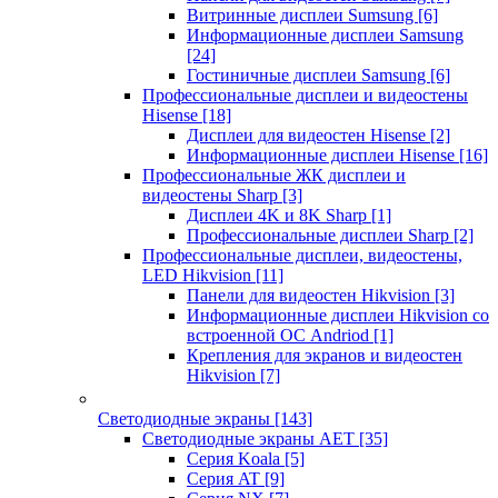
Витринные дисплеи Sumsung
[6]
Информационные дисплеи Samsung
[24]
Гостиничные дисплеи Samsung
[6]
Профессиональные дисплеи и видеостены
Hisense
[18]
Дисплеи для видеостен Hisense
[2]
Информационные дисплеи Hisense
[16]
Профессиональные ЖК дисплеи и
видеостены Sharp
[3]
Дисплеи 4K и 8K Sharp
[1]
Профессиональные дисплеи Sharp
[2]
Профессиональные дисплеи, видеостены,
LED Hikvision
[11]
Панели для видеостен Hikvision
[3]
Информационные дисплеи Hikvision со
встроенной ОС Andriod
[1]
Крепления для экранов и видеостен
Hikvision
[7]
Светодиодные экраны
[143]
Светодиодные экраны AET
[35]
Cерия Koala
[5]
Серия AT
[9]