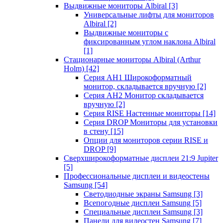
Выдвижные мониторы Albiral
[3]
Универсальные лифты для мониторов
Albiral
[2]
Выдвижные мониторы с
фиксированным углом наклона Albiral
[1]
Стационарные мониторы Albiral (Arthur
Holm)
[42]
Серия AH1 Широкоформатный
монитор, складывается вручную
[2]
Серия AH2 Монитор складывается
вручную
[2]
Серия RISE Настенные мониторы
[14]
Серия DROP Мониторы для установки
в стену
[15]
Опции для мониторов серии RISE и
DROP
[9]
Сверхширокоформатные дисплеи 21:9 Jupiter
[5]
Профессиональные дисплеи и видеостены
Samsung
[54]
Светодиодные экраны Samsung
[3]
Всепогодные дисплеи Samsung
[5]
Специальные дисплеи Samsung
[3]
Панели для видеостен Samsung
[7]