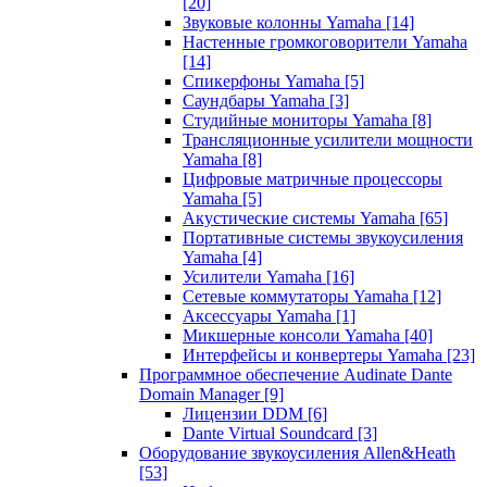
[20]
Звуковые колонны Yamaha
[14]
Настенные громкоговорители Yamaha
[14]
Спикерфоны Yamaha
[5]
Саундбары Yamaha
[3]
Студийные мониторы Yamaha
[8]
Трансляционные усилители мощности
Yamaha
[8]
Цифровые матричные процессоры
Yamaha
[5]
Акустические системы Yamaha
[65]
Портативные системы звукоусиления
Yamaha
[4]
Усилители Yamaha
[16]
Сетевые коммутаторы Yamaha
[12]
Аксессуары Yamaha
[1]
Микшерные консоли Yamaha
[40]
Интерфейсы и конвертеры Yamaha
[23]
Программное обеспечение Audinate Dante
Domain Manager
[9]
Лицензии DDM
[6]
Dante Virtual Soundcard
[3]
Оборудование звукоусиления Allen&Heath
[53]