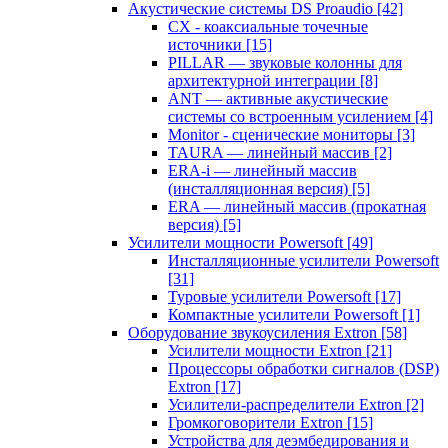
Акустические системы DS Proaudio
[42]
CX - коаксиальные точечные
источники
[15]
PILLAR — звуковые колонны для
архитектурной интеграции
[8]
ANT — активные акустические
системы со встроенным усилением
[4]
Monitor - сценические мониторы
[3]
TAURA — линейный массив
[2]
ERA-i — линейный массив
(инсталляционная версия)
[5]
ERA — линейный массив (прокатная
версия)
[5]
Усилители мощности Powersoft
[49]
Инсталляционные усилители Powersoft
[31]
Туровые усилители Powersoft
[17]
Компактные усилители Powersoft
[1]
Оборудование звукоусиления Extron
[58]
Усилители мощности Extron
[21]
Процессоры обработки сигналов (DSP)
Extron
[17]
Усилители-распределители Extron
[2]
Громкоговорители Extron
[15]
Устройства для деэмбедирования и