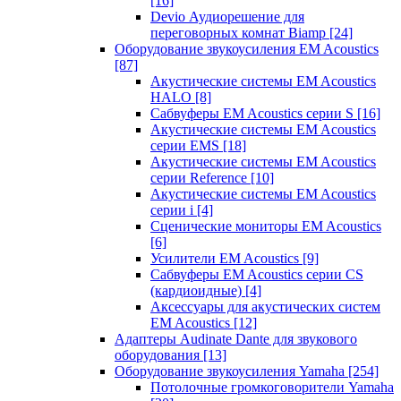
[16]
Devio Аудиорешение для
переговорных комнат Biamp
[24]
Оборудование звукоусиления EM Acoustics
[87]
Акустические системы EM Acoustics
HALO
[8]
Сабвуферы EM Acoustics серии S
[16]
Акустические системы EM Acoustics
серии EMS
[18]
Акустические системы EM Acoustics
серии Reference
[10]
Акустические системы EM Acoustics
серии i
[4]
Сценические мониторы EM Acoustics
[6]
Усилители EM Acoustics
[9]
Сабвуферы EM Acoustics серии CS
(кардиоидные)
[4]
Аксессуары для акустических систем
EM Acoustics
[12]
Адаптеры Audinate Dante для звукового
оборудования
[13]
Оборудование звукоусиления Yamaha
[254]
Потолочные громкоговорители Yamaha