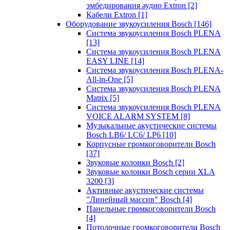
эмбедирования аудио Extron
[2]
Кабели Extron
[1]
Оборудование звукоусиления Bosch
[146]
Система звукоусиления Bosch PLENA
[13]
Система звукоусиления Bosch PLENA
EASY LINE
[14]
Система звукоусиления Bosch PLENA-
All-in-One
[5]
Система звукоусиления Bosch PLENA
Matrix
[5]
Система звукоусиления Bosch PLENA
VOICE ALARM SYSTEM
[8]
Музыкальные акустические системы
Bosch LB6/ LC6/ LP6
[10]
Корпусные громкоговорители Bosch
[37]
Звуковые колонки Bosch
[2]
Звуковые колонки Bosch серии XLA
3200
[3]
Активные акустические системы
"Линейный массив" Bosch
[4]
Панельные громкоговорители Bosch
[4]
Потолочные громкоговорители Bosch