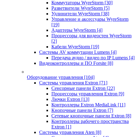
Коммутаторы WyreStorm
[30]
Разветвители WyreStorm
[5]
Удлинители WyreStorm
[38]
Управление и аксессуары WyreStorm
[19]
Адаптеры WyreStorm
[4]
Процессоры для видеостен WyreStorm
[2]
Кабели WyreStorm
[19]
Системы AV коммутации Lumens
[4]
Передача аудио / видео по IP Lumens
[4]
Видеоконтроллеры и ПО Forsite
[8]
Оборудование управления
[104]
Системы управления Extron
[71]
Сенсорные панели Extron
[22]
Процессоры управления Extron
[9]
Лючки Extron
[13]
Контроллеры Extron MediaLink
[11]
Кнопочные панели Extron
[7]
Сетевые кнопочные панели Extron
[8]
Контроллеры рабочего пространства
Extron
[1]
Системы управления Aten
[8]