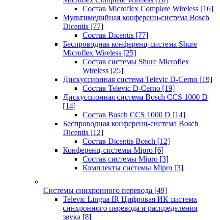
Состав Microflex Complete Wireless
[16]
Мультимедийная конференц-система Bosch
Dicentis
[77]
Состав Dicentis
[77]
Беспроводная конференц-система Shure
Microflex Wireless
[25]
Состав системы Shure Microflex
Wireless
[25]
Дискуссионная система Televic D-Cerno
[19]
Состав Televic D-Cerno
[19]
Дискуссионная система Bosch CCS 1000 D
[14]
Состав Bosch CCS 1000 D
[14]
Беспроводная конференц-система Bosch
Dicentis
[12]
Состав Dicentis Bosch
[12]
Конференц-системы Mipro
[6]
Состав системы Mipro
[3]
Комплекты системы Mipro
[3]
Системы синхронного перевода
[49]
Televic Lingua IR Цифровая ИК система
синхронного перевода и распределения
звука
[8]