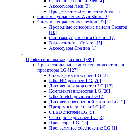
Сенсорные панели Aten
[4]
Аксессуары Aten
[3]
Программное обеспечение Aten
[1]
Системы управления WyreStorm
[2]
Системы управления Crestron
[23]
Проводные сенсорные панели Crestron
[10]
Системы управления Crestron
[7]
Видеосистемы Crestron
[5]
Аксессуары Crestron
[1]
Профессиональные дисплеи
[389]
Профессиональные дисплеи, видеостены и
проекторы LG
[127]
Стандартные дисплеи LG
[2]
Ultra HD дисплеи LG
[26]
Дисплеи для видеостен LG
[13]
Комплекты видеостен LG
[28]
Ultra Stretch дисплеи LG
[2]
Дисплеи повышенной яркости LG
[5]
Прозрачные дисплеи LG
[4]
OLED дисплеи LG
[5]
Сенсорные дисплеи LG
[3]
Проекторы LG
[13]
Программное обеспечение LG
[1]