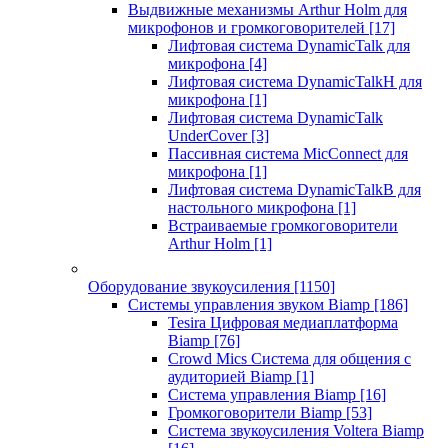
Выдвижные механизмы Arthur Holm для
микрофонов и громкоговорителей
[17]
Лифтовая система DynamicTalk для
микрофона
[4]
Лифтовая система DynamicTalkH для
микрофона
[1]
Лифтовая система DynamicTalk
UnderCover
[3]
Пассивная система MicConnect для
микрофона
[1]
Лифтовая система DynamicTalkB для
настольного микрофона
[1]
Встраиваемые громкоговорители
Arthur Holm
[1]
Оборудование звукоусиления
[1150]
Системы управления звуком Biamp
[186]
Tesira Цифровая медиаплатформа
Biamp
[76]
Crowd Mics Система для общения с
аудиторией Biamp
[1]
Система управления Biamp
[16]
Громкоговорители Biamp
[53]
Система звукоусиления Voltera Biamp