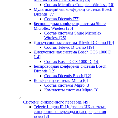
Состав Microflex Complete Wireless
[16]
Мультимедийная конференц-система Bosch
Dicentis
[77]
Состав Dicentis
[77]
Беспроводная конференц-система Shure
Microflex Wireless
[25]
Состав системы Shure Microflex
Wireless
[25]
Дискуссионная система Televic D-Cerno
[19]
Состав Televic D-Cerno
[19]
Дискуссионная система Bosch CCS 1000 D
[14]
Состав Bosch CCS 1000 D
[14]
Беспроводная конференц-система Bosch
Dicentis
[12]
Состав Dicentis Bosch
[12]
Конференц-системы Mipro
[6]
Состав системы Mipro
[3]
Комплекты системы Mipro
[3]
Системы синхронного перевода
[49]
Televic Lingua IR Цифровая ИК система
синхронного перевода и распределения
звука
[8]