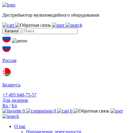
Дистрибьютор мультимедийного оборудования
Каталог
Россия
Беларусь
+7 495 640-75-57
Для дилеров
Ru
/
En
0
0
0
О нас
Направление деятельности