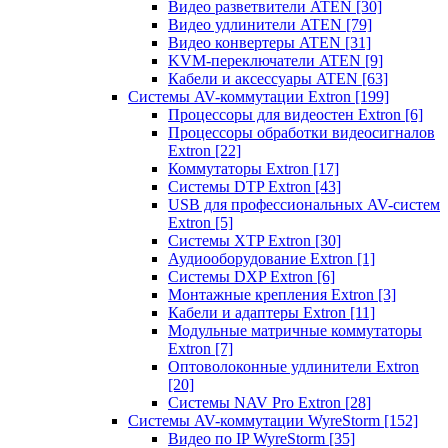
Видео разветвители ATEN
[30]
Видео удлинители ATEN
[79]
Видео конвертеры ATEN
[31]
KVM-переключатели ATEN
[9]
Кабели и аксессуары ATEN
[63]
Системы AV-коммутации Extron
[199]
Процессоры для видеостен Extron
[6]
Процессоры обработки видеосигналов
Extron
[22]
Коммутаторы Extron
[17]
Системы DTP Extron
[43]
USB для профессиональных AV-систем
Extron
[5]
Системы XTP Extron
[30]
Аудиооборудование Extron
[1]
Системы DXP Extron
[6]
Монтажные крепления Extron
[3]
Кабели и адаптеры Extron
[11]
Модульные матричные коммутаторы
Extron
[7]
Оптоволоконные удлинители Extron
[20]
Системы NAV Pro Extron
[28]
Системы AV-коммутации WyreStorm
[152]
Видео по IP WyreStorm
[35]