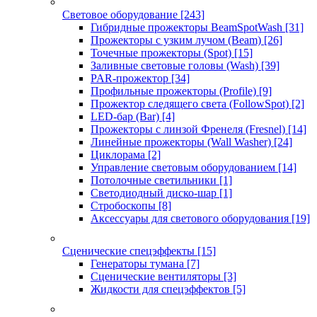
Световое оборудование
[243]
Гибридные прожекторы BeamSpotWash
[31]
Прожекторы с узким лучом (Beam)
[26]
Точечные прожекторы (Spot)
[15]
Заливные световые головы (Wash)
[39]
PAR-прожектор
[34]
Профильные прожекторы (Profile)
[9]
Прожектор следящего света (FollowSpot)
[2]
LED-бар (Bar)
[4]
Прожекторы с линзой Френеля (Fresnel)
[14]
Линейные прожекторы (Wall Washer)
[24]
Циклорама
[2]
Управление световым оборудованием
[14]
Потолочные светильники
[1]
Светодиодный диско-шар
[1]
Стробоскопы
[8]
Аксессуары для светового оборудования
[19]
Сценические спецэффекты
[15]
Генераторы тумана
[7]
Сценические вентиляторы
[3]
Жидкости для спецэффектов
[5]