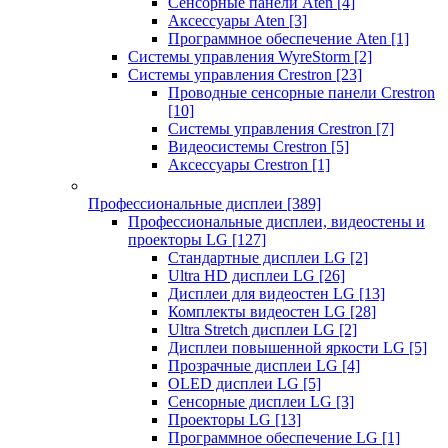
Сенсорные панели Aten
[4]
Аксессуары Aten
[3]
Программное обеспечение Aten
[1]
Системы управления WyreStorm
[2]
Системы управления Crestron
[23]
Проводные сенсорные панели Crestron
[10]
Системы управления Crestron
[7]
Видеосистемы Crestron
[5]
Аксессуары Crestron
[1]
Профессиональные дисплеи
[389]
Профессиональные дисплеи, видеостены и
проекторы LG
[127]
Стандартные дисплеи LG
[2]
Ultra HD дисплеи LG
[26]
Дисплеи для видеостен LG
[13]
Комплекты видеостен LG
[28]
Ultra Stretch дисплеи LG
[2]
Дисплеи повышенной яркости LG
[5]
Прозрачные дисплеи LG
[4]
OLED дисплеи LG
[5]
Сенсорные дисплеи LG
[3]
Проекторы LG
[13]
Программное обеспечение LG
[1]