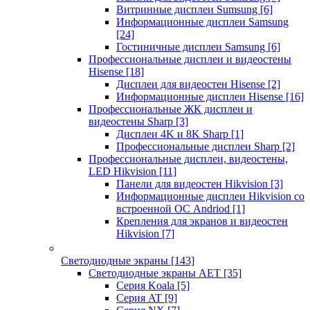
Витринные дисплеи Sumsung
[6]
Информационные дисплеи Samsung
[24]
Гостиничные дисплеи Samsung
[6]
Профессиональные дисплеи и видеостены
Hisense
[18]
Дисплеи для видеостен Hisense
[2]
Информационные дисплеи Hisense
[16]
Профессиональные ЖК дисплеи и
видеостены Sharp
[3]
Дисплеи 4K и 8K Sharp
[1]
Профессиональные дисплеи Sharp
[2]
Профессиональные дисплеи, видеостены,
LED Hikvision
[11]
Панели для видеостен Hikvision
[3]
Информационные дисплеи Hikvision со
встроенной ОС Andriod
[1]
Крепления для экранов и видеостен
Hikvision
[7]
Светодиодные экраны
[143]
Светодиодные экраны AET
[35]
Cерия Koala
[5]
Серия AT
[9]