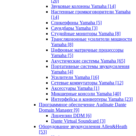
[20]
Звуковые колонны Yamaha
[14]
Настенные громкоговорители Yamaha
[14]
Спикерфоны Yamaha
[5]
Саундбары Yamaha
[3]
Студийные мониторы Yamaha
[8]
Трансляционные усилители мощности
Yamaha
[8]
Цифровые матричные процессоры
Yamaha
[5]
Акустические системы Yamaha
[65]
Портативные системы звукоусиления
Yamaha
[4]
Усилители Yamaha
[16]
Сетевые коммутаторы Yamaha
[12]
Аксессуары Yamaha
[1]
Микшерные консоли Yamaha
[40]
Интерфейсы и конвертеры Yamaha
[23]
Программное обеспечение Audinate Dante
Domain Manager
[9]
Лицензии DDM
[6]
Dante Virtual Soundcard
[3]
Оборудование звукоусиления Allen&Heath
[53]