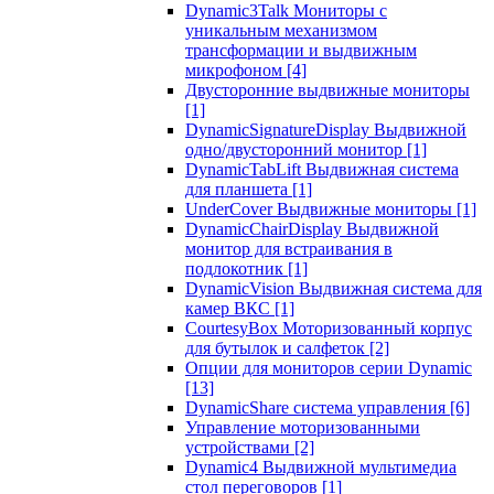
Dynamic3Talk Мониторы с
уникальным механизмом
трансформации и выдвижным
микрофоном
[4]
Двусторонние выдвижные мониторы
[1]
DynamicSignatureDisplay Выдвижной
одно/двусторонний монитор
[1]
DynamicTabLift Выдвижная система
для планшета
[1]
UnderCover Выдвижные мониторы
[1]
DynamicChairDisplay Выдвижной
монитор для встраивания в
подлокотник
[1]
DynamicVision Выдвижная система для
камер ВКС
[1]
CourtesyBox Моторизованный корпус
для бутылок и салфеток
[2]
Опции для мониторов серии Dynamic
[13]
DynamicShare система управления
[6]
Управление моторизованными
устройствами
[2]
Dynamic4 Выдвижной мультимедиа
стол переговоров
[1]