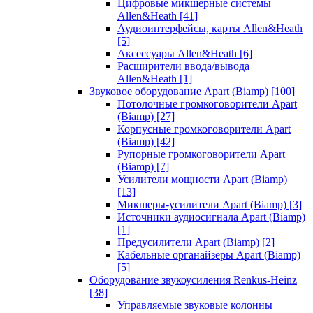
Цифровые микшерные системы
Allen&Heath
[41]
Аудиоинтерфейсы, карты Allen&Heath
[5]
Аксессуары Allen&Heath
[6]
Расширители ввода/вывода
Allen&Heath
[1]
Звуковое оборудование Apart (Biamp)
[100]
Потолочные громкоговорители Apart
(Biamp)
[27]
Корпусные громкоговорители Apart
(Biamp)
[42]
Рупорные громкоговорители Apart
(Biamp)
[7]
Усилители мощности Apart (Biamp)
[13]
Микшеры-усилители Apart (Biamp)
[3]
Источники аудиосигнала Apart (Biamp)
[1]
Предусилители Apart (Biamp)
[2]
Кабельные органайзеры Apart (Biamp)
[5]
Оборудование звукоусиления Renkus-Heinz
[38]
Управляемые звуковые колонны