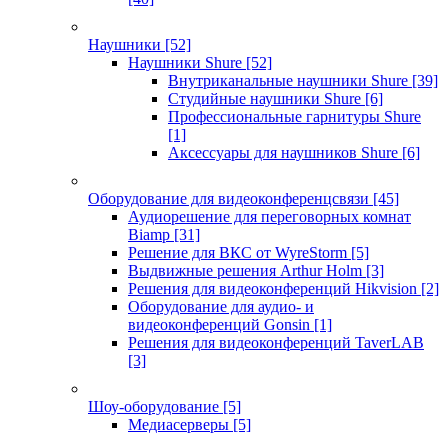
Наушники
[52]
Наушники Shure
[52]
Внутриканальные наушники Shure
[39]
Студийные наушники Shure
[6]
Профессиональные гарнитуры Shure
[1]
Аксессуары для наушников Shure
[6]
Оборудование для видеоконференцсвязи
[45]
Аудиорешение для переговорных комнат
Biamp
[31]
Решение для ВКС от WyreStorm
[5]
Выдвижные решения Arthur Holm
[3]
Решения для видеоконференций Hikvision
[2]
Оборудование для аудио- и
видеоконференций Gonsin
[1]
Решения для видеоконференций TaverLAB
[3]
Шоу-оборудование
[5]
Медиасерверы
[5]