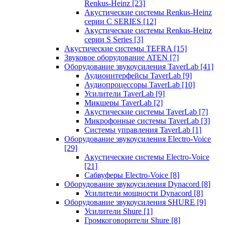
Renkus-Heinz
[23]
Акустические системы Renkus-Heinz
серии C SERIES
[12]
Акустические системы Renkus-Heinz
серии S Series
[3]
Акустические системы TEFRA
[15]
Звуковое оборудование ATEN
[7]
Оборудование звукоусиления TaverLab
[41]
Аудиоинтерфейсы TaverLab
[9]
Аудиопроцессоры TaverLab
[10]
Усилители TaverLab
[9]
Микшеры TaverLab
[2]
Акустические системы TaverLab
[7]
Микрофонные системы TaverLab
[3]
Системы управления TaverLab
[1]
Оборудование звукоусиления Electro-Voice
[29]
Акустические системы Electro-Voice
[21]
Сабвуферы Electro-Voice
[8]
Оборудование звукоусиления Dynacord
[8]
Усилители мощности Dynacord
[8]
Оборудование звукоусиления SHURE
[9]
Усилители Shure
[1]
Громкоговорители Shure
[8]