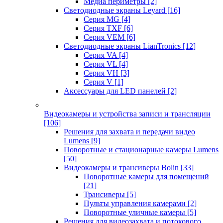
Медиа периметры
[2]
Светодиодные экраны Leyard
[16]
Серия MG
[4]
Серия TXF
[6]
Серия VEM
[6]
Светодиодные экраны LianTronics
[12]
Серия VA
[4]
Серия VL
[4]
Серия VH
[3]
Серия V
[1]
Аксессуары для LED панелей
[2]
Видеокамеры и устройства записи и трансляции
[106]
Решения для захвата и передачи видео
Lumens
[9]
Поворотные и стационарные камеры Lumens
[50]
Видеокамеры и трансиверы Bolin
[33]
Поворотные камеры для помещений
[21]
Трансиверы
[5]
Пульты управления камерами
[2]
Поворотные уличные камеры
[5]
Решения для видеозахвата и потокового