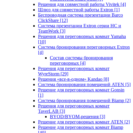
Решения для совместной работы Vivitek
[4]
Шлюз для совместной работы Extron
[1]
Беспроводная система презентации Barco
ClickShare
[12]
Система презентации Extron серии HC и
TeamWork
[3]
Решения для переговорных комнат Yamaha
[10]
Система бронирования переговорных Extron
[4]
Состав системы бронирования
переговорных
[4]
Решения для переговорных комнат
WyreStorm
[29]
Решения «все-в-одном» Kandao
[8]
Система бронирования помещений ATEN
[5]
Решение для переговорных комнат Gonsin
[1]
Система бронирования помещений Biamp
[2]
Решения для переговорных комнат
TaverLAB
[3]
BYOD/BYOM-решения
[3]
Решение для переговорных комнат ATEN
[2]
Решение для переговорных комнат Biamp
[40]