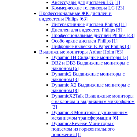
Аксессуары для дисплеев LG
[1]
Коммерческие телевизоры LG
[23]
Профессиональные ЖК дисплеи и
видеостены Philips
[63]
Интерактивные дисплеи Philips
[11]
Дисплеи для видеостен Philips
[5]
Профессиональные дисплеи Philips
[43]
Особо яркие дисплеи Philips
[1]
Цифровые вывески E-Paper Philips
[3]
Выдвижные мониторы Arthur Holm
[63]
Dynamic 1Н Складные мониторы
[3]
DB2 и DB3 Выдвижные мониторы с
наклоном
[6]
Dynamic2 Выдвижные мониторы с
наклоном
[3]
Dynamic X2 Выдвижные мониторы с
наклоном
[8]
DynamicX2Talk Выдвижные мониторы
с наклоном и выдвижным микрофоном
[2]
Dynamic 3 Мониторы с уникальным
механизмом трансформации
[6]
Dynamic3Reverse Мониторы с
подъемом из горизонтального
положения
[1]