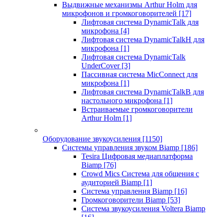
Выдвижные механизмы Arthur Holm для
микрофонов и громкоговорителей
[17]
Лифтовая система DynamicTalk для
микрофона
[4]
Лифтовая система DynamicTalkH для
микрофона
[1]
Лифтовая система DynamicTalk
UnderCover
[3]
Пассивная система MicConnect для
микрофона
[1]
Лифтовая система DynamicTalkB для
настольного микрофона
[1]
Встраиваемые громкоговорители
Arthur Holm
[1]
Оборудование звукоусиления
[1150]
Системы управления звуком Biamp
[186]
Tesira Цифровая медиаплатформа
Biamp
[76]
Crowd Mics Система для общения с
аудиторией Biamp
[1]
Система управления Biamp
[16]
Громкоговорители Biamp
[53]
Система звукоусиления Voltera Biamp