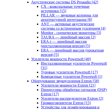
Акустические системы DS Proaudio
[42]
CX - коаксиальные точечные
источники
[15]
PILLAR — звуковые колонны для
архитектурной интеграции
[8]
ANT — активные акустические
системы со встроенным усилением
[4]
Monitor - сценические мониторы
[3]
TAURA — линейный массив
[2]
ERA-i — линейный массив
(инсталляционная версия)
[5]
ERA — линейный массив (прокатная
версия)
[5]
Усилители мощности Powersoft
[49]
Инсталляционные усилители Powersoft
[31]
Туровые усилители Powersoft
[17]
Компактные усилители Powersoft
[1]
Оборудование звукоусиления Extron
[58]
Усилители мощности Extron
[21]
Процессоры обработки сигналов (DSP)
Extron
[17]
Усилители-распределители Extron
[2]
Громкоговорители Extron
[15]
Устройства для деэмбедирования и