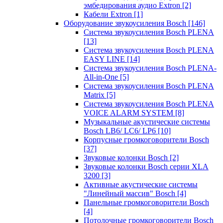
эмбедирования аудио Extron
[2]
Кабели Extron
[1]
Оборудование звукоусиления Bosch
[146]
Система звукоусиления Bosch PLENA
[13]
Система звукоусиления Bosch PLENA
EASY LINE
[14]
Система звукоусиления Bosch PLENA-
All-in-One
[5]
Система звукоусиления Bosch PLENA
Matrix
[5]
Система звукоусиления Bosch PLENA
VOICE ALARM SYSTEM
[8]
Музыкальные акустические системы
Bosch LB6/ LC6/ LP6
[10]
Корпусные громкоговорители Bosch
[37]
Звуковые колонки Bosch
[2]
Звуковые колонки Bosch серии XLA
3200
[3]
Активные акустические системы
"Линейный массив" Bosch
[4]
Панельные громкоговорители Bosch
[4]
Потолочные громкоговорители Bosch