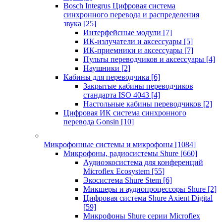
Bosch Integrus Цифровая система
синхронного перевода и распределения
звука
[25]
Интерфейсные модули
[7]
ИК-излучатели и аксессуары
[5]
ИК-приемники и аксессуары
[7]
Пульты переводчиков и аксессуары
[4]
Наушники
[2]
Кабины для переводчика
[6]
Закрытые кабины переводчиков
стандарта ISO 4043
[4]
Настольные кабины переводчиков
[2]
Цифровая ИК система синхронного
перевода Gonsin
[10]
Микрофонные системы и микрофоны
[1084]
Микрофоны, радиосистемы Shure
[660]
Аудиоэкосистема для конференций
Microflex Ecosystem
[55]
Экосистема Shure Stem
[6]
Микшеры и аудиопроцессоры Shure
[2]
Цифровая система Shure Axient Digital
[59]
Микрофоны Shure серии Microflex