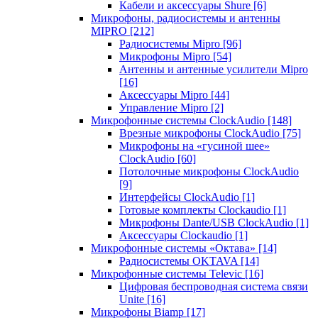
Кабели и аксессуары Shure
[6]
Микрофоны, радиосистемы и антенны
MIPRO
[212]
Радиосистемы Mipro
[96]
Микрофоны Mipro
[54]
Антенны и антенные усилители Mipro
[16]
Аксессуары Mipro
[44]
Управление Mipro
[2]
Микрофонные системы ClockAudio
[148]
Врезные микрофоны ClockAudio
[75]
Микрофоны на «гусиной шее»
ClockAudio
[60]
Потолочные микрофоны ClockAudio
[9]
Интерфейсы ClockAudio
[1]
Готовые комплекты Clockaudio
[1]
Микрофоны Dante/USB ClockAudio
[1]
Аксессуары Clockaudio
[1]
Микрофонные системы «Октава»
[14]
Радиосистемы OKTAVA
[14]
Микрофонные системы Televic
[16]
Цифровая беспроводная система связи
Unite
[16]
Микрофоны Biamp
[17]