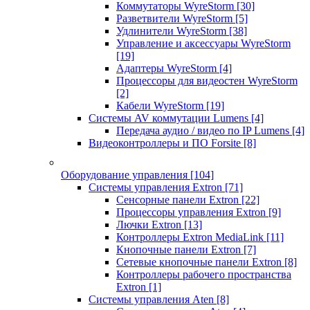
Коммутаторы WyreStorm
[30]
Разветвители WyreStorm
[5]
Удлинители WyreStorm
[38]
Управление и аксессуары WyreStorm
[19]
Адаптеры WyreStorm
[4]
Процессоры для видеостен WyreStorm
[2]
Кабели WyreStorm
[19]
Системы AV коммутации Lumens
[4]
Передача аудио / видео по IP Lumens
[4]
Видеоконтроллеры и ПО Forsite
[8]
Оборудование управления
[104]
Системы управления Extron
[71]
Сенсорные панели Extron
[22]
Процессоры управления Extron
[9]
Лючки Extron
[13]
Контроллеры Extron MediaLink
[11]
Кнопочные панели Extron
[7]
Сетевые кнопочные панели Extron
[8]
Контроллеры рабочего пространства
Extron
[1]
Системы управления Aten
[8]