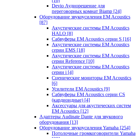
[16]
Devio Аудиорешение для
переговорных комнат Biamp
[24]
Оборудование звукоусиления EM Acoustics
[87]
Акустические системы EM Acoustics
HALO
[8]
Сабвуферы EM Acoustics серии S
[16]
Акустические системы EM Acoustics
серии EMS
[18]
Акустические системы EM Acoustics
серии Reference
[10]
Акустические системы EM Acoustics
серии i
[4]
Сценические мониторы EM Acoustics
[6]
Усилители EM Acoustics
[9]
Сабвуферы EM Acoustics серии CS
(кардиоидные)
[4]
Аксессуары для акустических систем
EM Acoustics
[12]
Адаптеры Audinate Dante для звукового
оборудования
[13]
Оборудование звукоусиления Yamaha
[254]
Потолочные громкоговорители Yamaha