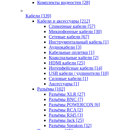
Комплекты видеостен
[28]
Кабели
[339]
Кабели и аксессуары
[212]
Спикерные кабели
[57]
Микрофонные кабели
[30]
Сетевые кабели
[67]
Инструментальный кабель
[1]
Аудиокабели
[3]
Кабельные оплетки
[1]
Коаксиальные кабели
[2]
HDMI кабели
[25]
Интерфейсные кабели
[14]
USB кабели / удлинители
[10]
Силовые кабели
[1]
Аксессуары
[1]
Разъёмы
[102]
Разъёмы XLR
[27]
Разъёмы BNC
[7]
Разъёмы POWERCON
[6]
Разъёмы RCA
[2]
Разъёмы RJ45
[3]
Разъёмы Jack
[25]
Разъёмы Speakon
[32]