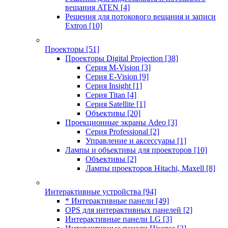
вещания ATEN
[4]
Решения для потокового вещания и записи
Extron
[10]
Проекторы
[51]
Проекторы Digital Projection
[38]
Серия M-Vision
[3]
Серия E-Vision
[9]
Серия Insight
[1]
Серия Titan
[4]
Серия Satellite
[1]
Объективы
[20]
Проекционные экраны Adeo
[3]
Серия Professional
[2]
Управление и аксессуары
[1]
Лампы и объективы для проекторов
[10]
Объективы
[2]
Лампы проекторов Hitachi, Maxell
[8]
Интерактивные устройства
[94]
* Интерактивные панели
[49]
OPS для интерактивных панелей
[2]
Интерактивные панели LG
[3]