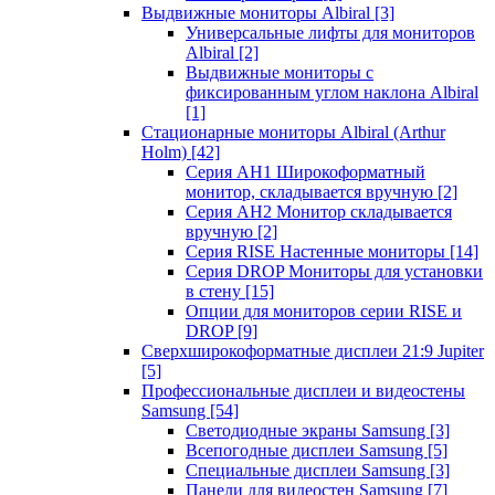
Выдвижные мониторы Albiral
[3]
Универсальные лифты для мониторов
Albiral
[2]
Выдвижные мониторы с
фиксированным углом наклона Albiral
[1]
Стационарные мониторы Albiral (Arthur
Holm)
[42]
Серия AH1 Широкоформатный
монитор, складывается вручную
[2]
Серия AH2 Монитор складывается
вручную
[2]
Серия RISE Настенные мониторы
[14]
Серия DROP Мониторы для установки
в стену
[15]
Опции для мониторов серии RISE и
DROP
[9]
Сверхширокоформатные дисплеи 21:9 Jupiter
[5]
Профессиональные дисплеи и видеостены
Samsung
[54]
Светодиодные экраны Samsung
[3]
Всепогодные дисплеи Samsung
[5]
Специальные дисплеи Samsung
[3]
Панели для видеостен Samsung
[7]