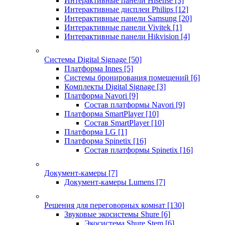
Интерактивные панели Hisense
[3]
Интерактивные дисплеи Philips
[12]
Интерактивные панели Samsung
[20]
Интерактивные панели Vivitek
[1]
Интерактивные панели Hikvision
[4]
Системы Digital Signage
[50]
Платформа Innes
[5]
Системы бронирования помещений
[6]
Комплекты Digital Signage
[3]
Платформа Navori
[9]
Состав платформы Navori
[9]
Платформа SmartPlayer
[10]
Состав SmartPlayer
[10]
Платформа LG
[1]
Платформа Spinetix
[16]
Состав платформы Spinetix
[16]
Документ-камеры
[7]
Документ-камеры Lumens
[7]
Решения для переговорных комнат
[130]
Звуковые экосистемы Shure
[6]
Экосистема Shure Stem
[6]