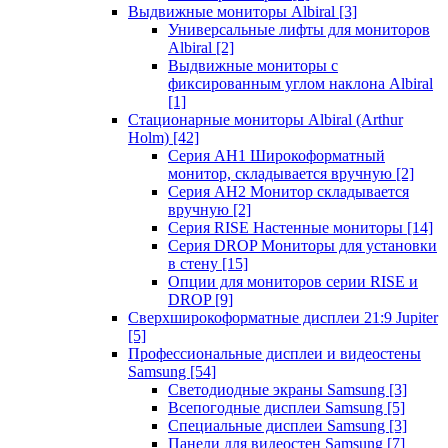
Выдвижные мониторы Albiral
[3]
Универсальные лифты для мониторов
Albiral
[2]
Выдвижные мониторы с
фиксированным углом наклона Albiral
[1]
Стационарные мониторы Albiral (Arthur
Holm)
[42]
Серия AH1 Широкоформатный
монитор, складывается вручную
[2]
Серия AH2 Монитор складывается
вручную
[2]
Серия RISE Настенные мониторы
[14]
Серия DROP Мониторы для установки
в стену
[15]
Опции для мониторов серии RISE и
DROP
[9]
Сверхширокоформатные дисплеи 21:9 Jupiter
[5]
Профессиональные дисплеи и видеостены
Samsung
[54]
Светодиодные экраны Samsung
[3]
Всепогодные дисплеи Samsung
[5]
Специальные дисплеи Samsung
[3]
Панели для видеостен Samsung
[7]