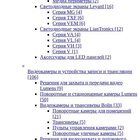
Медиа периметры
[2]
Светодиодные экраны Leyard
[16]
Серия MG
[4]
Серия TXF
[6]
Серия VEM
[6]
Светодиодные экраны LianTronics
[12]
Серия VA
[4]
Серия VL
[4]
Серия VH
[3]
Серия V
[1]
Аксессуары для LED панелей
[2]
Видеокамеры и устройства записи и трансляции
[106]
Решения для захвата и передачи видео
Lumens
[9]
Поворотные и стационарные камеры Lumens
[50]
Видеокамеры и трансиверы Bolin
[33]
Поворотные камеры для помещений
[21]
Трансиверы
[5]
Пульты управления камерами
[2]
Поворотные уличные камеры
[5]
Решения для видеозахвата и потокового