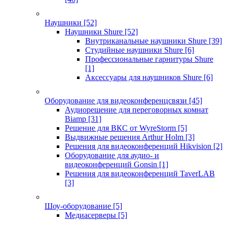
Наушники
[52]
Наушники Shure
[52]
Внутриканальные наушники Shure
[39]
Студийные наушники Shure
[6]
Профессиональные гарнитуры Shure
[1]
Аксессуары для наушников Shure
[6]
Оборудование для видеоконференцсвязи
[45]
Аудиорешение для переговорных комнат
Biamp
[31]
Решение для ВКС от WyreStorm
[5]
Выдвижные решения Arthur Holm
[3]
Решения для видеоконференций Hikvision
[2]
Оборудование для аудио- и
видеоконференций Gonsin
[1]
Решения для видеоконференций TaverLAB
[3]
Шоу-оборудование
[5]
Медиасерверы
[5]