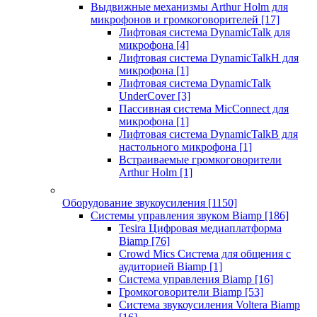
Выдвижные механизмы Arthur Holm для
микрофонов и громкоговорителей
[17]
Лифтовая система DynamicTalk для
микрофона
[4]
Лифтовая система DynamicTalkH для
микрофона
[1]
Лифтовая система DynamicTalk
UnderCover
[3]
Пассивная система MicConnect для
микрофона
[1]
Лифтовая система DynamicTalkB для
настольного микрофона
[1]
Встраиваемые громкоговорители
Arthur Holm
[1]
Оборудование звукоусиления
[1150]
Системы управления звуком Biamp
[186]
Tesira Цифровая медиаплатформа
Biamp
[76]
Crowd Mics Система для общения с
аудиторией Biamp
[1]
Система управления Biamp
[16]
Громкоговорители Biamp
[53]
Система звукоусиления Voltera Biamp