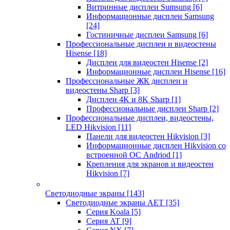
Витринные дисплеи Sumsung
[6]
Информационные дисплеи Samsung
[24]
Гостиничные дисплеи Samsung
[6]
Профессиональные дисплеи и видеостены
Hisense
[18]
Дисплеи для видеостен Hisense
[2]
Информационные дисплеи Hisense
[16]
Профессиональные ЖК дисплеи и
видеостены Sharp
[3]
Дисплеи 4K и 8K Sharp
[1]
Профессиональные дисплеи Sharp
[2]
Профессиональные дисплеи, видеостены,
LED Hikvision
[11]
Панели для видеостен Hikvision
[3]
Информационные дисплеи Hikvision со
встроенной ОС Andriod
[1]
Крепления для экранов и видеостен
Hikvision
[7]
Светодиодные экраны
[143]
Светодиодные экраны AET
[35]
Cерия Koala
[5]
Серия AT
[9]