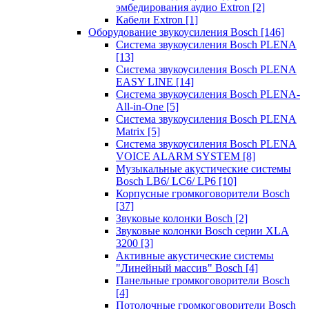
эмбедирования аудио Extron
[2]
Кабели Extron
[1]
Оборудование звукоусиления Bosch
[146]
Система звукоусиления Bosch PLENA
[13]
Система звукоусиления Bosch PLENA
EASY LINE
[14]
Система звукоусиления Bosch PLENA-
All-in-One
[5]
Система звукоусиления Bosch PLENA
Matrix
[5]
Система звукоусиления Bosch PLENA
VOICE ALARM SYSTEM
[8]
Музыкальные акустические системы
Bosch LB6/ LC6/ LP6
[10]
Корпусные громкоговорители Bosch
[37]
Звуковые колонки Bosch
[2]
Звуковые колонки Bosch серии XLA
3200
[3]
Активные акустические системы
"Линейный массив" Bosch
[4]
Панельные громкоговорители Bosch
[4]
Потолочные громкоговорители Bosch