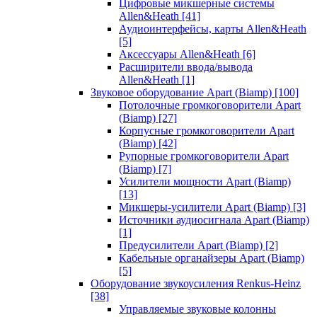
Цифровые микшерные системы
Allen&Heath
[41]
Аудиоинтерфейсы, карты Allen&Heath
[5]
Аксессуары Allen&Heath
[6]
Расширители ввода/вывода
Allen&Heath
[1]
Звуковое оборудование Apart (Biamp)
[100]
Потолочные громкоговорители Apart
(Biamp)
[27]
Корпусные громкоговорители Apart
(Biamp)
[42]
Рупорные громкоговорители Apart
(Biamp)
[7]
Усилители мощности Apart (Biamp)
[13]
Микшеры-усилители Apart (Biamp)
[3]
Источники аудиосигнала Apart (Biamp)
[1]
Предусилители Apart (Biamp)
[2]
Кабельные органайзеры Apart (Biamp)
[5]
Оборудование звукоусиления Renkus-Heinz
[38]
Управляемые звуковые колонны