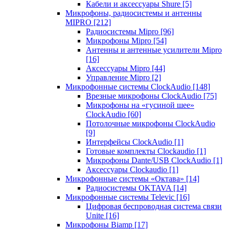
Кабели и аксессуары Shure
[5]
Микрофоны, радиосистемы и антенны
MIPRO
[212]
Радиосистемы Mipro
[96]
Микрофоны Mipro
[54]
Антенны и антенные усилители Mipro
[16]
Аксессуары Mipro
[44]
Управление Mipro
[2]
Микрофонные системы ClockAudio
[148]
Врезные микрофоны ClockAudio
[75]
Микрофоны на «гусиной шее»
ClockAudio
[60]
Потолочные микрофоны ClockAudio
[9]
Интерфейсы ClockAudio
[1]
Готовые комплекты Clockaudio
[1]
Микрофоны Dante/USB ClockAudio
[1]
Аксессуары Clockaudio
[1]
Микрофонные системы «Октава»
[14]
Радиосистемы OKTAVA
[14]
Микрофонные системы Televic
[16]
Цифровая беспроводная система связи
Unite
[16]
Микрофоны Biamp
[17]