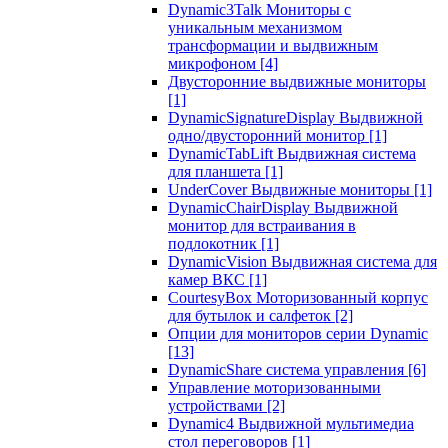
Dynamic3Talk Мониторы с
уникальным механизмом
трансформации и выдвижным
микрофоном
[4]
Двусторонние выдвижные мониторы
[1]
DynamicSignatureDisplay Выдвижной
одно/двусторонний монитор
[1]
DynamicTabLift Выдвижная система
для планшета
[1]
UnderCover Выдвижные мониторы
[1]
DynamicChairDisplay Выдвижной
монитор для встраивания в
подлокотник
[1]
DynamicVision Выдвижная система для
камер ВКС
[1]
CourtesyBox Моторизованный корпус
для бутылок и салфеток
[2]
Опции для мониторов серии Dynamic
[13]
DynamicShare система управления
[6]
Управление моторизованными
устройствами
[2]
Dynamic4 Выдвижной мультимедиа
стол переговоров
[1]