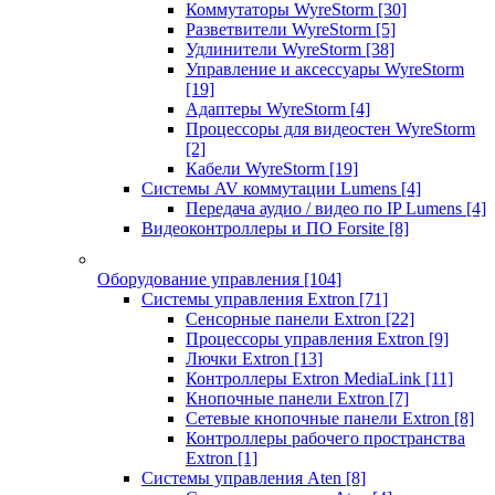
Коммутаторы WyreStorm
[30]
Разветвители WyreStorm
[5]
Удлинители WyreStorm
[38]
Управление и аксессуары WyreStorm
[19]
Адаптеры WyreStorm
[4]
Процессоры для видеостен WyreStorm
[2]
Кабели WyreStorm
[19]
Системы AV коммутации Lumens
[4]
Передача аудио / видео по IP Lumens
[4]
Видеоконтроллеры и ПО Forsite
[8]
Оборудование управления
[104]
Системы управления Extron
[71]
Сенсорные панели Extron
[22]
Процессоры управления Extron
[9]
Лючки Extron
[13]
Контроллеры Extron MediaLink
[11]
Кнопочные панели Extron
[7]
Сетевые кнопочные панели Extron
[8]
Контроллеры рабочего пространства
Extron
[1]
Системы управления Aten
[8]