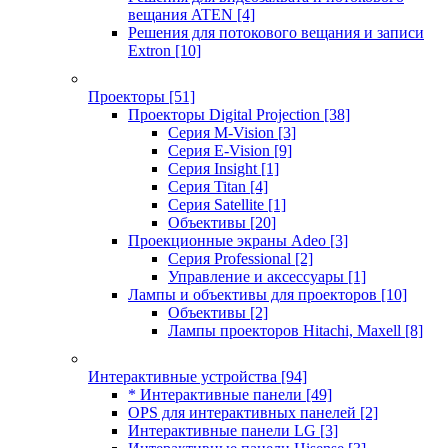
вещания ATEN
[4]
Решения для потокового вещания и записи
Extron
[10]
Проекторы
[51]
Проекторы Digital Projection
[38]
Серия M-Vision
[3]
Серия E-Vision
[9]
Серия Insight
[1]
Серия Titan
[4]
Серия Satellite
[1]
Объективы
[20]
Проекционные экраны Adeo
[3]
Серия Professional
[2]
Управление и аксессуары
[1]
Лампы и объективы для проекторов
[10]
Объективы
[2]
Лампы проекторов Hitachi, Maxell
[8]
Интерактивные устройства
[94]
* Интерактивные панели
[49]
OPS для интерактивных панелей
[2]
Интерактивные панели LG
[3]