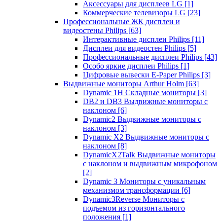
Аксессуары для дисплеев LG
[1]
Коммерческие телевизоры LG
[23]
Профессиональные ЖК дисплеи и
видеостены Philips
[63]
Интерактивные дисплеи Philips
[11]
Дисплеи для видеостен Philips
[5]
Профессиональные дисплеи Philips
[43]
Особо яркие дисплеи Philips
[1]
Цифровые вывески E-Paper Philips
[3]
Выдвижные мониторы Arthur Holm
[63]
Dynamic 1Н Складные мониторы
[3]
DB2 и DB3 Выдвижные мониторы с
наклоном
[6]
Dynamic2 Выдвижные мониторы с
наклоном
[3]
Dynamic X2 Выдвижные мониторы с
наклоном
[8]
DynamicX2Talk Выдвижные мониторы
с наклоном и выдвижным микрофоном
[2]
Dynamic 3 Мониторы с уникальным
механизмом трансформации
[6]
Dynamic3Reverse Мониторы с
подъемом из горизонтального
положения
[1]