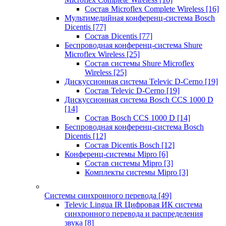
Состав Microflex Complete Wireless
[16]
Мультимедийная конференц-система Bosch
Dicentis
[77]
Состав Dicentis
[77]
Беспроводная конференц-система Shure
Microflex Wireless
[25]
Состав системы Shure Microflex
Wireless
[25]
Дискуссионная система Televic D-Cerno
[19]
Состав Televic D-Cerno
[19]
Дискуссионная система Bosch CCS 1000 D
[14]
Состав Bosch CCS 1000 D
[14]
Беспроводная конференц-система Bosch
Dicentis
[12]
Состав Dicentis Bosch
[12]
Конференц-системы Mipro
[6]
Состав системы Mipro
[3]
Комплекты системы Mipro
[3]
Системы синхронного перевода
[49]
Televic Lingua IR Цифровая ИК система
синхронного перевода и распределения
звука
[8]