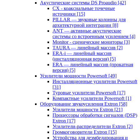
Акустические системы DS Proaudio
[42]
CX - коаксиальные точечные
источники
[15]
PILLAR — звуковые колонны для
архитектурной интеграции
[8]
ANT — активные акустические
системы со встроенным усилением
[4]
Monitor - сценические мониторы
[3]
TAURA — линейный массив
[2]
ERA-i — линейный массив
(инсталляционная версия)
[5]
ERA — линейный массив (прокатная
версия)
[5]
Усилители мощности Powersoft
[49]
Инсталляционные усилители Powersoft
[31]
Туровые усилители Powersoft
[17]
Компактные усилители Powersoft
[1]
Оборудование звукоусиления Extron
[58]
Усилители мощности Extron
[21]
Процессоры обработки сигналов (DSP)
Extron
[17]
Усилители-распределители Extron
[2]
Громкоговорители Extron
[15]
Устройства для деэмбедирования и