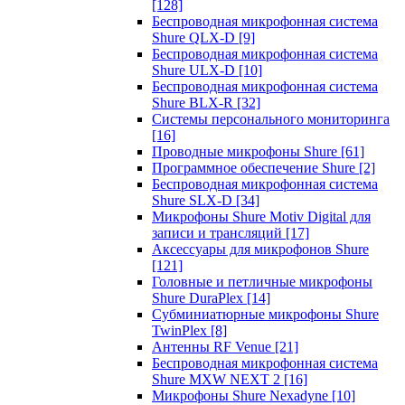
[128]
Беспроводная микрофонная система
Shure QLX-D
[9]
Беспроводная микрофонная система
Shure ULX-D
[10]
Беспроводная микрофонная система
Shure BLX-R
[32]
Системы персонального мониторинга
[16]
Проводные микрофоны Shure
[61]
Программное обеспечение Shure
[2]
Беспроводная микрофонная система
Shure SLX-D
[34]
Микрофоны Shure Motiv Digital для
записи и трансляций
[17]
Аксессуары для микрофонов Shure
[121]
Головные и петличные микрофоны
Shure DuraPlex
[14]
Субминиатюрные микрофоны Shure
TwinPlex
[8]
Антенны RF Venue
[21]
Беспроводная микрофонная система
Shure MXW NEXT 2
[16]
Микрофоны Shure Nexadyne
[10]