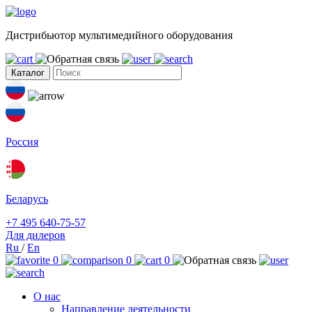
Дистрибьютор мультимедийного оборудования
Каталог
Россия
Беларусь
+7 495 640-75-57
Для дилеров
Ru
/
En
0
0
0
О нас
Направление деятельности