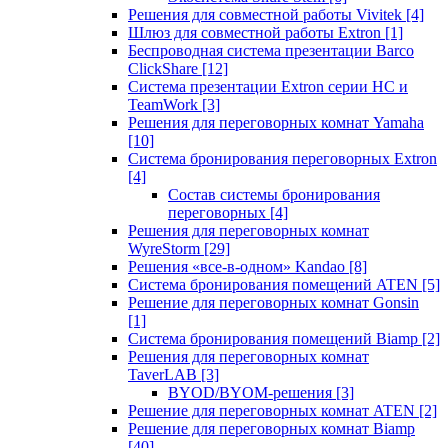
Решения для совместной работы Vivitek
[4]
Шлюз для совместной работы Extron
[1]
Беспроводная система презентации Barco
ClickShare
[12]
Система презентации Extron серии HC и
TeamWork
[3]
Решения для переговорных комнат Yamaha
[10]
Система бронирования переговорных Extron
[4]
Состав системы бронирования
переговорных
[4]
Решения для переговорных комнат
WyreStorm
[29]
Решения «все-в-одном» Kandao
[8]
Система бронирования помещений ATEN
[5]
Решение для переговорных комнат Gonsin
[1]
Система бронирования помещений Biamp
[2]
Решения для переговорных комнат
TaverLAB
[3]
BYOD/BYOM-решения
[3]
Решение для переговорных комнат ATEN
[2]
Решение для переговорных комнат Biamp
[40]