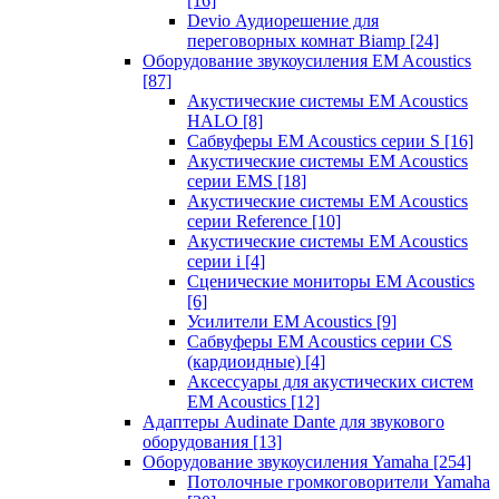
[16]
Devio Аудиорешение для
переговорных комнат Biamp
[24]
Оборудование звукоусиления EM Acoustics
[87]
Акустические системы EM Acoustics
HALO
[8]
Сабвуферы EM Acoustics серии S
[16]
Акустические системы EM Acoustics
серии EMS
[18]
Акустические системы EM Acoustics
серии Reference
[10]
Акустические системы EM Acoustics
серии i
[4]
Сценические мониторы EM Acoustics
[6]
Усилители EM Acoustics
[9]
Сабвуферы EM Acoustics серии CS
(кардиоидные)
[4]
Аксессуары для акустических систем
EM Acoustics
[12]
Адаптеры Audinate Dante для звукового
оборудования
[13]
Оборудование звукоусиления Yamaha
[254]
Потолочные громкоговорители Yamaha