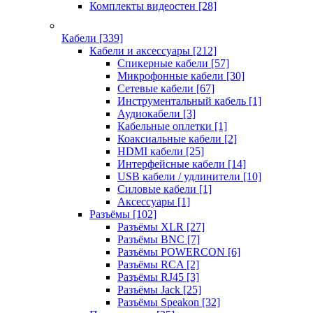
Комплекты видеостен
[28]
Кабели
[339]
Кабели и аксессуары
[212]
Спикерные кабели
[57]
Микрофонные кабели
[30]
Сетевые кабели
[67]
Инструментальный кабель
[1]
Аудиокабели
[3]
Кабельные оплетки
[1]
Коаксиальные кабели
[2]
HDMI кабели
[25]
Интерфейсные кабели
[14]
USB кабели / удлинители
[10]
Силовые кабели
[1]
Аксессуары
[1]
Разъёмы
[102]
Разъёмы XLR
[27]
Разъёмы BNC
[7]
Разъёмы POWERCON
[6]
Разъёмы RCA
[2]
Разъёмы RJ45
[3]
Разъёмы Jack
[25]
Разъёмы Speakon
[32]