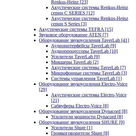
Renkus-Heinz
[23]
Акустические системы Renkus-Heinz
серии C SERIES
[12]
Акустические системы Renkus-Heinz
серии S Series
[3]
Акустические системы TEFRA
[15]
Звуковое оборудование ATEN
[7]
Оборудование звукоусиления TaverLab
[41]
Аудиоинтерфейсы TaverLab
[9]
Аудиопроцессоры TaverLab
[10]
Усилители TaverLab
[9]
Микшеры TaverLab
[2]
Акустические системы TaverLab
[7]
Микрофонные системы TaverLab
[3]
Системы управления TaverLab
[1]
Оборудование звукоусиления Electro-Voice
[29]
Акустические системы Electro-Voice
[21]
Сабвуферы Electro-Voice
[8]
Оборудование звукоусиления Dynacord
[8]
Усилители мощности Dynacord
[8]
Оборудование звукоусиления SHURE
[9]
Усилители Shure
[1]
Громкоговорители Shure
[8]