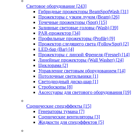
Световое оборудование
[243]
Гибридные прожекторы BeamSpotWash
[31]
Прожекторы с узким лучом (Beam)
[26]
Точечные прожекторы (Spot)
[15]
Заливные световые головы (Wash)
[39]
PAR-прожектор
[34]
Профильные прожекторы (Profile)
[9]
Прожектор следящего света (FollowSpot)
[2]
LED-бар (Bar)
[4]
Прожекторы с линзой Френеля (Fresnel)
[14]
Линейные прожекторы (Wall Washer)
[24]
Циклорама
[2]
Управление световым оборудованием
[14]
Потолочные светильники
[1]
Светодиодный диско-шар
[1]
Стробоскопы
[8]
Аксессуары для светового оборудования
[19]
Сценические спецэффекты
[15]
Генераторы тумана
[7]
Сценические вентиляторы
[3]
Жидкости для спецэффектов
[5]