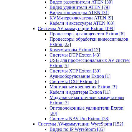
Видео разветвители ATEN
[30]
Видео удлинители ATEN
[79]
Видео конвертеры ATEN
[31]
KVM-переключатели ATEN
[9]
Кабели и аксессуары ATEN
[63]
Системы AV-коммутации Extron
[199]
Процессоры для видеостен Extron
[6]
Процессоры обработки видеосигналов
Extron
[22]
Коммутаторы Extron
[17]
Системы DTP Extron
[43]
USB для профессиональных AV-систем
Extron
[5]
Системы XTP Extron
[30]
Аудиооборудование Extron
[1]
Системы DXP Extron
[6]
Монтажные крепления Extron
[3]
Кабели и адаптеры Extron
[11]
Модульные матричные коммутаторы
Extron
[7]
Оптоволоконные удлинители Extron
[20]
Системы NAV Pro Extron
[28]
Системы AV-коммутации WyreStorm
[152]
Видео по IP WyreStorm
[35]