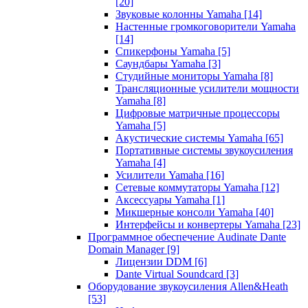
[20]
Звуковые колонны Yamaha
[14]
Настенные громкоговорители Yamaha
[14]
Спикерфоны Yamaha
[5]
Саундбары Yamaha
[3]
Студийные мониторы Yamaha
[8]
Трансляционные усилители мощности
Yamaha
[8]
Цифровые матричные процессоры
Yamaha
[5]
Акустические системы Yamaha
[65]
Портативные системы звукоусиления
Yamaha
[4]
Усилители Yamaha
[16]
Сетевые коммутаторы Yamaha
[12]
Аксессуары Yamaha
[1]
Микшерные консоли Yamaha
[40]
Интерфейсы и конвертеры Yamaha
[23]
Программное обеспечение Audinate Dante
Domain Manager
[9]
Лицензии DDM
[6]
Dante Virtual Soundcard
[3]
Оборудование звукоусиления Allen&Heath
[53]