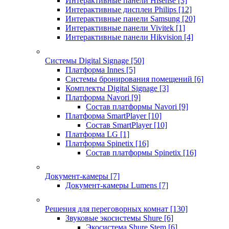
Интерактивные панели Hisense
[3]
Интерактивные дисплеи Philips
[12]
Интерактивные панели Samsung
[20]
Интерактивные панели Vivitek
[1]
Интерактивные панели Hikvision
[4]
Системы Digital Signage
[50]
Платформа Innes
[5]
Системы бронирования помещений
[6]
Комплекты Digital Signage
[3]
Платформа Navori
[9]
Состав платформы Navori
[9]
Платформа SmartPlayer
[10]
Состав SmartPlayer
[10]
Платформа LG
[1]
Платформа Spinetix
[16]
Состав платформы Spinetix
[16]
Документ-камеры
[7]
Документ-камеры Lumens
[7]
Решения для переговорных комнат
[130]
Звуковые экосистемы Shure
[6]
Экосистема Shure Stem
[6]