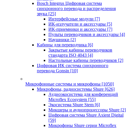
Bosch Integrus Цифровая система
синхронного перевода и распределения
звука
[25]
Интерфейсные модули
[7]
ИК-излучатели и аксессуары
[5]
ИК-приемники и аксессуары
[7]
Пульты переводчиков и аксессуары
[4]
Наушники
[2]
Кабины для переводчика
[6]
Закрытые кабины переводчиков
стандарта ISO 4043
[4]
Настольные кабины переводчиков
[2]
Цифровая ИК система синхронного
перевода Gonsin
[10]
Микрофонные системы и микрофоны
[1050]
Микрофоны, радиосистемы Shure
[626]
Аудиоэкосистема для конференций
Microflex Ecosystem
[55]
Экосистема Shure Stem
[6]
Микшеры и аудиопроцессоры Shure
[2]
Цифровая система Shure Axient Digital
[59]
Микрофоны Shure серии Microflex