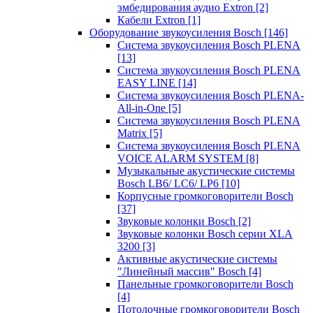
эмбедирования аудио Extron
[2]
Кабели Extron
[1]
Оборудование звукоусиления Bosch
[146]
Система звукоусиления Bosch PLENA
[13]
Система звукоусиления Bosch PLENA
EASY LINE
[14]
Система звукоусиления Bosch PLENA-
All-in-One
[5]
Система звукоусиления Bosch PLENA
Matrix
[5]
Система звукоусиления Bosch PLENA
VOICE ALARM SYSTEM
[8]
Музыкальные акустические системы
Bosch LB6/ LC6/ LP6
[10]
Корпусные громкоговорители Bosch
[37]
Звуковые колонки Bosch
[2]
Звуковые колонки Bosch серии XLA
3200
[3]
Активные акустические системы
"Линейный массив" Bosch
[4]
Панельные громкоговорители Bosch
[4]
Потолочные громкоговорители Bosch