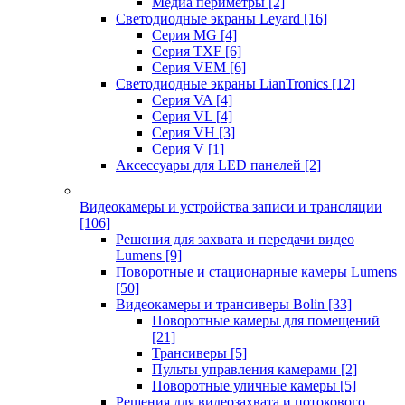
Медиа периметры
[2]
Светодиодные экраны Leyard
[16]
Серия MG
[4]
Серия TXF
[6]
Серия VEM
[6]
Светодиодные экраны LianTronics
[12]
Серия VA
[4]
Серия VL
[4]
Серия VH
[3]
Серия V
[1]
Аксессуары для LED панелей
[2]
Видеокамеры и устройства записи и трансляции
[106]
Решения для захвата и передачи видео
Lumens
[9]
Поворотные и стационарные камеры Lumens
[50]
Видеокамеры и трансиверы Bolin
[33]
Поворотные камеры для помещений
[21]
Трансиверы
[5]
Пульты управления камерами
[2]
Поворотные уличные камеры
[5]
Решения для видеозахвата и потокового