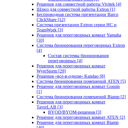
Решения для совместной работы Vivitek
[4]
Шлюз для совместной работы Extron
[1]
Беспроводная система презентации Barco
ClickShare
[12]
Система презентации Extron серии HC и
TeamWork
[3]
Решения для переговорных комнат Yamaha
[10]
Система бронирования переговорных Extron
[4]
Состав системы бронирования
переговорных
[4]
Решения для переговорных комнат
WyreStorm
[29]
Решения «все-в-одном» Kandao
[8]
Система бронирования помещений ATEN
[5]
Решение для переговорных комнат Gonsin
[1]
Система бронирования помещений Biamp
[2]
Решения для переговорных комнат
TaverLAB
[3]
BYOD/BYOM-решения
[3]
Решение для переговорных комнат ATEN
[2]
Решение для переговорных комнат Biamp
[40]