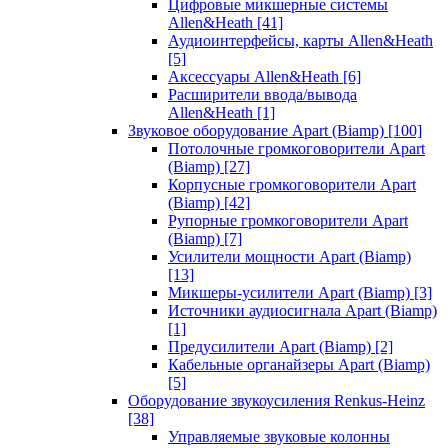
Цифровые микшерные системы
Allen&Heath
[41]
Аудиоинтерфейсы, карты Allen&Heath
[5]
Аксессуары Allen&Heath
[6]
Расширители ввода/вывода
Allen&Heath
[1]
Звуковое оборудование Apart (Biamp)
[100]
Потолочные громкоговорители Apart
(Biamp)
[27]
Корпусные громкоговорители Apart
(Biamp)
[42]
Рупорные громкоговорители Apart
(Biamp)
[7]
Усилители мощности Apart (Biamp)
[13]
Микшеры-усилители Apart (Biamp)
[3]
Источники аудиосигнала Apart (Biamp)
[1]
Предусилители Apart (Biamp)
[2]
Кабельные органайзеры Apart (Biamp)
[5]
Оборудование звукоусиления Renkus-Heinz
[38]
Управляемые звуковые колонны