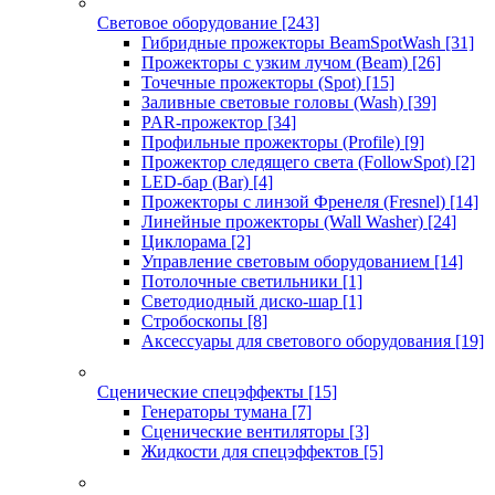
Световое оборудование
[243]
Гибридные прожекторы BeamSpotWash
[31]
Прожекторы с узким лучом (Beam)
[26]
Точечные прожекторы (Spot)
[15]
Заливные световые головы (Wash)
[39]
PAR-прожектор
[34]
Профильные прожекторы (Profile)
[9]
Прожектор следящего света (FollowSpot)
[2]
LED-бар (Bar)
[4]
Прожекторы с линзой Френеля (Fresnel)
[14]
Линейные прожекторы (Wall Washer)
[24]
Циклорама
[2]
Управление световым оборудованием
[14]
Потолочные светильники
[1]
Светодиодный диско-шар
[1]
Стробоскопы
[8]
Аксессуары для светового оборудования
[19]
Сценические спецэффекты
[15]
Генераторы тумана
[7]
Сценические вентиляторы
[3]
Жидкости для спецэффектов
[5]