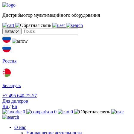
Дистрибьютор мультимедийного оборудования
Каталог
Россия
Беларусь
+7 495 640-75-57
Для дилеров
Ru
/
En
0
0
0
О нас
Направление деятельности