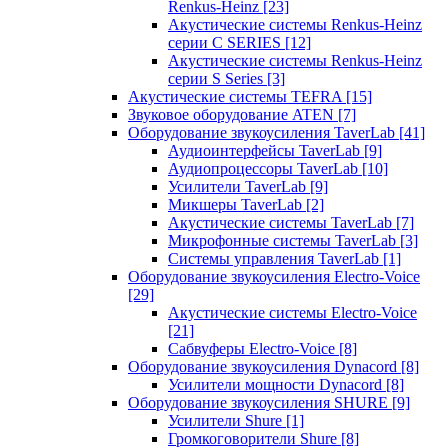
Renkus-Heinz
[23]
Акустические системы Renkus-Heinz
серии C SERIES
[12]
Акустические системы Renkus-Heinz
серии S Series
[3]
Акустические системы TEFRA
[15]
Звуковое оборудование ATEN
[7]
Оборудование звукоусиления TaverLab
[41]
Аудиоинтерфейсы TaverLab
[9]
Аудиопроцессоры TaverLab
[10]
Усилители TaverLab
[9]
Микшеры TaverLab
[2]
Акустические системы TaverLab
[7]
Микрофонные системы TaverLab
[3]
Системы управления TaverLab
[1]
Оборудование звукоусиления Electro-Voice
[29]
Акустические системы Electro-Voice
[21]
Сабвуферы Electro-Voice
[8]
Оборудование звукоусиления Dynacord
[8]
Усилители мощности Dynacord
[8]
Оборудование звукоусиления SHURE
[9]
Усилители Shure
[1]
Громкоговорители Shure
[8]