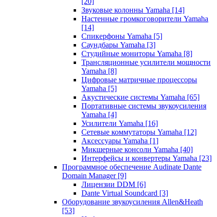
[20]
Звуковые колонны Yamaha
[14]
Настенные громкоговорители Yamaha
[14]
Спикерфоны Yamaha
[5]
Саундбары Yamaha
[3]
Студийные мониторы Yamaha
[8]
Трансляционные усилители мощности
Yamaha
[8]
Цифровые матричные процессоры
Yamaha
[5]
Акустические системы Yamaha
[65]
Портативные системы звукоусиления
Yamaha
[4]
Усилители Yamaha
[16]
Сетевые коммутаторы Yamaha
[12]
Аксессуары Yamaha
[1]
Микшерные консоли Yamaha
[40]
Интерфейсы и конвертеры Yamaha
[23]
Программное обеспечение Audinate Dante
Domain Manager
[9]
Лицензии DDM
[6]
Dante Virtual Soundcard
[3]
Оборудование звукоусиления Allen&Heath
[53]