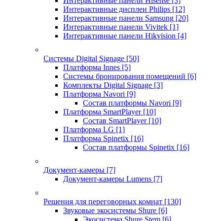
Интерактивные панели Hisense
[3]
Интерактивные дисплеи Philips
[12]
Интерактивные панели Samsung
[20]
Интерактивные панели Vivitek
[1]
Интерактивные панели Hikvision
[4]
Системы Digital Signage
[50]
Платформа Innes
[5]
Системы бронирования помещений
[6]
Комплекты Digital Signage
[3]
Платформа Navori
[9]
Состав платформы Navori
[9]
Платформа SmartPlayer
[10]
Состав SmartPlayer
[10]
Платформа LG
[1]
Платформа Spinetix
[16]
Состав платформы Spinetix
[16]
Документ-камеры
[7]
Документ-камеры Lumens
[7]
Решения для переговорных комнат
[130]
Звуковые экосистемы Shure
[6]
Экосистема Shure Stem
[6]