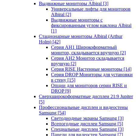
Выдвижные мониторы Albiral
[3]
Универсальные лифты для мониторов
Albiral
[2]
Выдвижные мониторы с
фиксированным углом наклона Albiral
[1]
Стационарные мониторы Albiral (Arthur
Holm)
[42]
Серия AH1 Широкоформатный
монитор, складывается вручную
[2]
Серия AH2 Монитор складывается
вручную
[2]
Серия RISE Настенные мониторы
[14]
Серия DROP Мониторы для установки
в стену
[15]
Опции для мониторов серии RISE и
DROP
[9]
Сверхширокоформатные дисплеи 21:9 Jupiter
[5]
Профессиональные дисплеи и видеостены
Samsung
[54]
Светодиодные экраны Samsung
[3]
Всепогодные дисплеи Samsung
[5]
Специальные дисплеи Samsung
[3]
Панели для видеостен Samsung
[7]