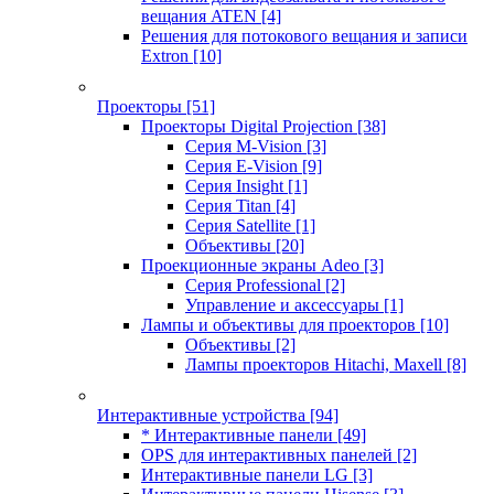
вещания ATEN
[4]
Решения для потокового вещания и записи
Extron
[10]
Проекторы
[51]
Проекторы Digital Projection
[38]
Серия M-Vision
[3]
Серия E-Vision
[9]
Серия Insight
[1]
Серия Titan
[4]
Серия Satellite
[1]
Объективы
[20]
Проекционные экраны Adeo
[3]
Серия Professional
[2]
Управление и аксессуары
[1]
Лампы и объективы для проекторов
[10]
Объективы
[2]
Лампы проекторов Hitachi, Maxell
[8]
Интерактивные устройства
[94]
* Интерактивные панели
[49]
OPS для интерактивных панелей
[2]
Интерактивные панели LG
[3]