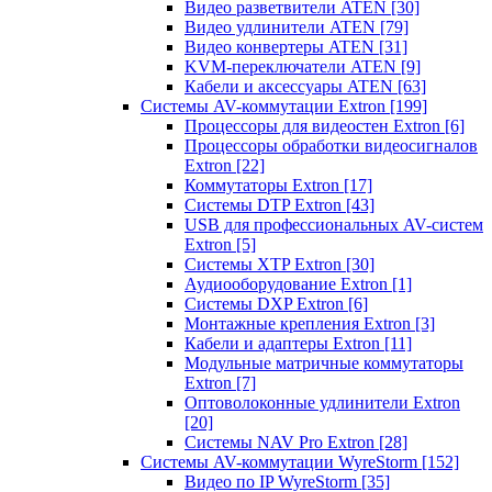
Видео разветвители ATEN
[30]
Видео удлинители ATEN
[79]
Видео конвертеры ATEN
[31]
KVM-переключатели ATEN
[9]
Кабели и аксессуары ATEN
[63]
Системы AV-коммутации Extron
[199]
Процессоры для видеостен Extron
[6]
Процессоры обработки видеосигналов
Extron
[22]
Коммутаторы Extron
[17]
Системы DTP Extron
[43]
USB для профессиональных AV-систем
Extron
[5]
Системы XTP Extron
[30]
Аудиооборудование Extron
[1]
Системы DXP Extron
[6]
Монтажные крепления Extron
[3]
Кабели и адаптеры Extron
[11]
Модульные матричные коммутаторы
Extron
[7]
Оптоволоконные удлинители Extron
[20]
Системы NAV Pro Extron
[28]
Системы AV-коммутации WyreStorm
[152]
Видео по IP WyreStorm
[35]