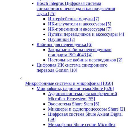
Bosch Integrus Цифровая система
синхронного перевода и распределения
звука
[25]
Интерфейсные модули
[7]
ИК-излучатели и аксессуары
[5]
ИК-приемники и аксессуары
[7]
Пульты переводчиков и аксессуары
[4]
Наушники
[2]
Кабины для переводчика
[6]
Закрытые кабины переводчиков
стандарта ISO 4043
[4]
Настольные кабины переводчиков
[2]
Цифровая ИК система синхронного
перевода Gonsin
[10]
Микрофонные системы и микрофоны
[1050]
Микрофоны, радиосистемы Shure
[626]
Аудиоэкосистема для конференций
Microflex Ecosystem
[55]
Экосистема Shure Stem
[6]
Микшеры и аудиопроцессоры Shure
[2]
Цифровая система Shure Axient Digital
[59]
Микрофоны Shure серии Microflex