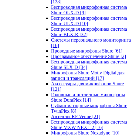
[128]
Беспроводная микрофонная система
Shure QLX-D
[9]
Беспроводная микрофонная система
Shure ULX-D
[10]
Беспроводная микрофонная система
Shure BLX-R
[32]
Системы персонального мониторинга
[16]
Проводные микрофоны Shure
[61]
Программное обеспечение Shure
[2]
Беспроводная микрофонная система
Shure SLX-D
[34]
Микрофоны Shure Motiv Digital для
записи и трансляций
[17]
Аксессуары для микрофонов Shure
[121]
Головные и петличные микрофоны
Shure DuraPlex
[14]
Субминиатюрные микрофоны Shure
TwinPlex
[8]
Антенны RF Venue
[21]
Беспроводная микрофонная система
Shure MXW NEXT 2
[16]
Микрофоны Shure Nexadyne
[10]