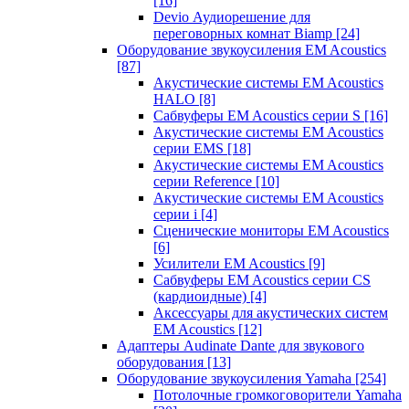
[16]
Devio Аудиорешение для
переговорных комнат Biamp
[24]
Оборудование звукоусиления EM Acoustics
[87]
Акустические системы EM Acoustics
HALO
[8]
Сабвуферы EM Acoustics серии S
[16]
Акустические системы EM Acoustics
серии EMS
[18]
Акустические системы EM Acoustics
серии Reference
[10]
Акустические системы EM Acoustics
серии i
[4]
Сценические мониторы EM Acoustics
[6]
Усилители EM Acoustics
[9]
Сабвуферы EM Acoustics серии CS
(кардиоидные)
[4]
Аксессуары для акустических систем
EM Acoustics
[12]
Адаптеры Audinate Dante для звукового
оборудования
[13]
Оборудование звукоусиления Yamaha
[254]
Потолочные громкоговорители Yamaha