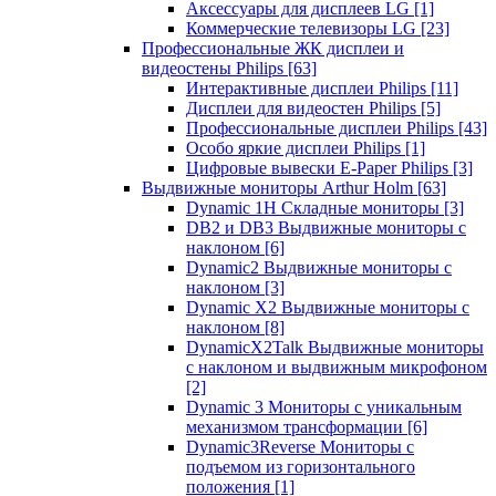
Аксессуары для дисплеев LG
[1]
Коммерческие телевизоры LG
[23]
Профессиональные ЖК дисплеи и
видеостены Philips
[63]
Интерактивные дисплеи Philips
[11]
Дисплеи для видеостен Philips
[5]
Профессиональные дисплеи Philips
[43]
Особо яркие дисплеи Philips
[1]
Цифровые вывески E-Paper Philips
[3]
Выдвижные мониторы Arthur Holm
[63]
Dynamic 1Н Складные мониторы
[3]
DB2 и DB3 Выдвижные мониторы с
наклоном
[6]
Dynamic2 Выдвижные мониторы с
наклоном
[3]
Dynamic X2 Выдвижные мониторы с
наклоном
[8]
DynamicX2Talk Выдвижные мониторы
с наклоном и выдвижным микрофоном
[2]
Dynamic 3 Мониторы с уникальным
механизмом трансформации
[6]
Dynamic3Reverse Мониторы с
подъемом из горизонтального
положения
[1]