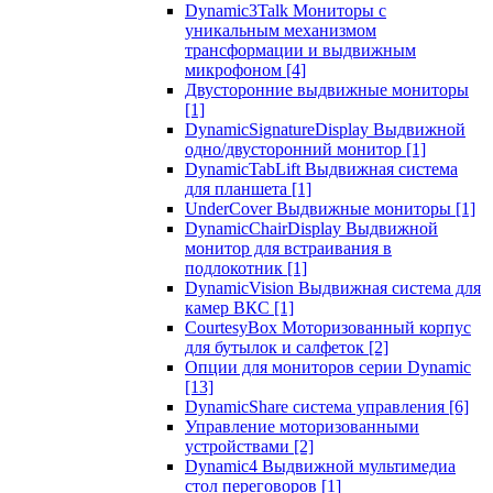
Dynamic3Talk Мониторы с
уникальным механизмом
трансформации и выдвижным
микрофоном
[4]
Двусторонние выдвижные мониторы
[1]
DynamicSignatureDisplay Выдвижной
одно/двусторонний монитор
[1]
DynamicTabLift Выдвижная система
для планшета
[1]
UnderCover Выдвижные мониторы
[1]
DynamicChairDisplay Выдвижной
монитор для встраивания в
подлокотник
[1]
DynamicVision Выдвижная система для
камер ВКС
[1]
CourtesyBox Моторизованный корпус
для бутылок и салфеток
[2]
Опции для мониторов серии Dynamic
[13]
DynamicShare система управления
[6]
Управление моторизованными
устройствами
[2]
Dynamic4 Выдвижной мультимедиа
стол переговоров
[1]