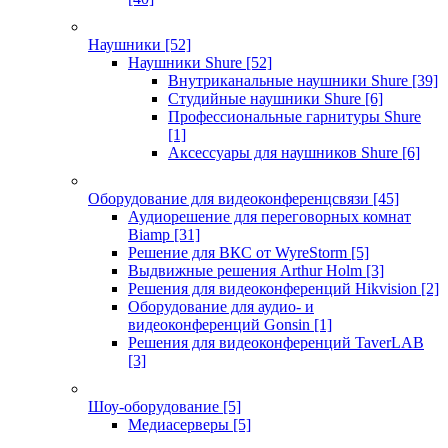
Наушники
[52]
Наушники Shure
[52]
Внутриканальные наушники Shure
[39]
Студийные наушники Shure
[6]
Профессиональные гарнитуры Shure
[1]
Аксессуары для наушников Shure
[6]
Оборудование для видеоконференцсвязи
[45]
Аудиорешение для переговорных комнат
Biamp
[31]
Решение для ВКС от WyreStorm
[5]
Выдвижные решения Arthur Holm
[3]
Решения для видеоконференций Hikvision
[2]
Оборудование для аудио- и
видеоконференций Gonsin
[1]
Решения для видеоконференций TaverLAB
[3]
Шоу-оборудование
[5]
Медиасерверы
[5]