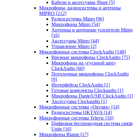
Кабели и аксессуары Shure
[5]
Микрофоны, радиосистемы и антенны
MIPRO
[212]
Радиосистемы Mipro
[96]
Микрофоны Mipro
[54]
Антенны и антенные усилители Mipro
[16]
Аксессуары Mipro
[44]
Управление Mipro
[2]
Микрофонные системы ClockAudio
[148]
Врезные микрофоны ClockAudio
[75]
Микрофоны на «гусиной шее»
ClockAudio
[60]
Потолочные микрофоны ClockAudio
[9]
Интерфейсы ClockAudio
[1]
Готовые комплекты Clockaudio
[1]
Микрофоны Dante/USB ClockAudio
[1]
Аксессуары Clockaudio
[1]
Микрофонные системы «Октава»
[14]
Радиосистемы OKTAVA
[14]
Микрофонные системы Televic
[16]
Цифровая беспроводная система связи
Unite
[16]
Микрофоны Biamp
[17]