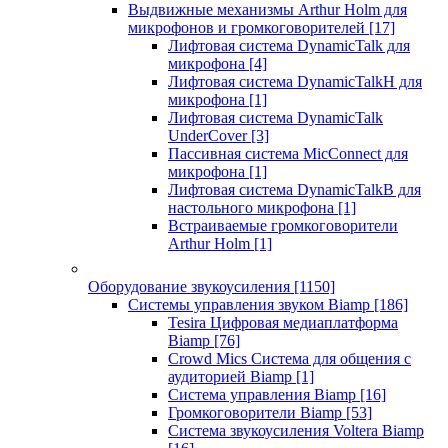
Выдвижные механизмы Arthur Holm для
микрофонов и громкоговорителей
[17]
Лифтовая система DynamicTalk для
микрофона
[4]
Лифтовая система DynamicTalkH для
микрофона
[1]
Лифтовая система DynamicTalk
UnderCover
[3]
Пассивная система MicConnect для
микрофона
[1]
Лифтовая система DynamicTalkB для
настольного микрофона
[1]
Встраиваемые громкоговорители
Arthur Holm
[1]
Оборудование звукоусиления
[1150]
Системы управления звуком Biamp
[186]
Tesira Цифровая медиаплатформа
Biamp
[76]
Crowd Mics Система для общения с
аудиторией Biamp
[1]
Система управления Biamp
[16]
Громкоговорители Biamp
[53]
Система звукоусиления Voltera Biamp