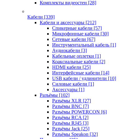
Комплекты видеостен
[28]
Кабели
[339]
Кабели и аксессуары
[212]
Спикерные кабели
[57]
Микрофонные кабели
[30]
Сетевые кабели
[67]
Инструментальный кабель
[1]
Аудиокабели
[3]
Кабельные оплетки
[1]
Коаксиальные кабели
[2]
HDMI кабели
[25]
Интерфейсные кабели
[14]
USB кабели / удлинители
[10]
Силовые кабели
[1]
Аксессуары
[1]
Разъёмы
[102]
Разъёмы XLR
[27]
Разъёмы BNC
[7]
Разъёмы POWERCON
[6]
Разъёмы RCA
[2]
Разъёмы RJ45
[3]
Разъёмы Jack
[25]
Разъёмы Speakon
[32]