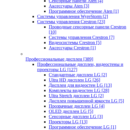
Сенсорные панели Aten
[4]
Аксессуары Aten
[3]
Программное обеспечение Aten
[1]
Системы управления WyreStorm
[2]
Системы управления Crestron
[23]
Проводные сенсорные панели Crestron
[10]
Системы управления Crestron
[7]
Видеосистемы Crestron
[5]
Аксессуары Crestron
[1]
Профессиональные дисплеи
[389]
Профессиональные дисплеи, видеостены и
проекторы LG
[127]
Стандартные дисплеи LG
[2]
Ultra HD дисплеи LG
[26]
Дисплеи для видеостен LG
[13]
Комплекты видеостен LG
[28]
Ultra Stretch дисплеи LG
[2]
Дисплеи повышенной яркости LG
[5]
Прозрачные дисплеи LG
[4]
OLED дисплеи LG
[5]
Сенсорные дисплеи LG
[3]
Проекторы LG
[13]
Программное обеспечение LG
[1]