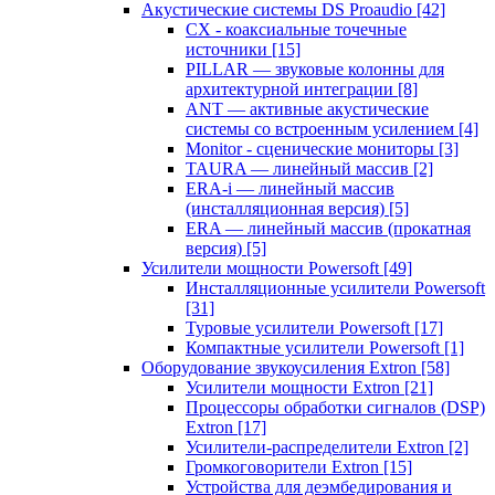
Акустические системы DS Proaudio
[42]
CX - коаксиальные точечные
источники
[15]
PILLAR — звуковые колонны для
архитектурной интеграции
[8]
ANT — активные акустические
системы со встроенным усилением
[4]
Monitor - сценические мониторы
[3]
TAURA — линейный массив
[2]
ERA-i — линейный массив
(инсталляционная версия)
[5]
ERA — линейный массив (прокатная
версия)
[5]
Усилители мощности Powersoft
[49]
Инсталляционные усилители Powersoft
[31]
Туровые усилители Powersoft
[17]
Компактные усилители Powersoft
[1]
Оборудование звукоусиления Extron
[58]
Усилители мощности Extron
[21]
Процессоры обработки сигналов (DSP)
Extron
[17]
Усилители-распределители Extron
[2]
Громкоговорители Extron
[15]
Устройства для деэмбедирования и