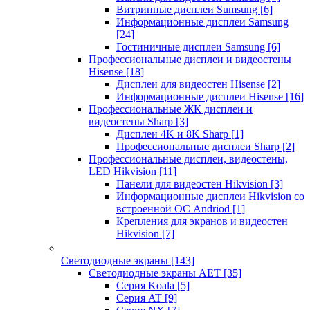
Витринные дисплеи Sumsung
[6]
Информационные дисплеи Samsung
[24]
Гостиничные дисплеи Samsung
[6]
Профессиональные дисплеи и видеостены
Hisense
[18]
Дисплеи для видеостен Hisense
[2]
Информационные дисплеи Hisense
[16]
Профессиональные ЖК дисплеи и
видеостены Sharp
[3]
Дисплеи 4K и 8K Sharp
[1]
Профессиональные дисплеи Sharp
[2]
Профессиональные дисплеи, видеостены,
LED Hikvision
[11]
Панели для видеостен Hikvision
[3]
Информационные дисплеи Hikvision со
встроенной ОС Andriod
[1]
Крепления для экранов и видеостен
Hikvision
[7]
Светодиодные экраны
[143]
Светодиодные экраны AET
[35]
Cерия Koala
[5]
Серия AT
[9]