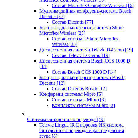
Состав Microflex Complete Wireless
[16]
Мультимедийная конференц-система Bosch
Dicentis
[77]
Состав Dicentis
[77]
Беспроводная конференц-система Shure
Microflex Wireless
[25]
Состав системы Shure Microflex
Wireless
[25]
Дискуссионная система Televic D-Cerno
[19]
Состав Televic D-Cerno
[19]
Дискуссионная система Bosch CCS 1000 D
[14]
Состав Bosch CCS 1000 D
[14]
Беспроводная конференц-система Bosch
Dicentis
[12]
Состав Dicentis Bosch
[12]
Конференц-системы Mipro
[6]
Состав системы Mipro
[3]
Комплекты системы Mipro
[3]
Системы синхронного перевода
[49]
Televic Lingua IR Цифровая ИК система
синхронного перевода и распределения
звука
[8]