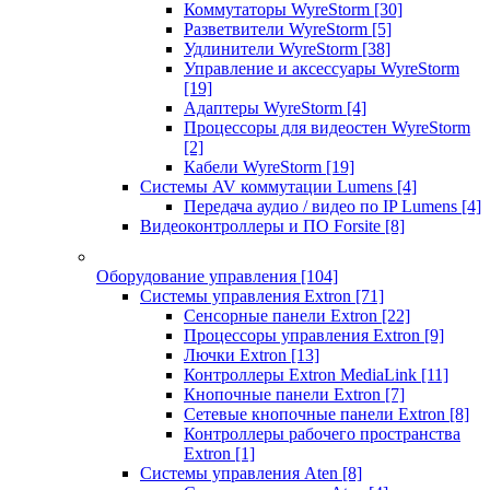
Коммутаторы WyreStorm
[30]
Разветвители WyreStorm
[5]
Удлинители WyreStorm
[38]
Управление и аксессуары WyreStorm
[19]
Адаптеры WyreStorm
[4]
Процессоры для видеостен WyreStorm
[2]
Кабели WyreStorm
[19]
Системы AV коммутации Lumens
[4]
Передача аудио / видео по IP Lumens
[4]
Видеоконтроллеры и ПО Forsite
[8]
Оборудование управления
[104]
Системы управления Extron
[71]
Сенсорные панели Extron
[22]
Процессоры управления Extron
[9]
Лючки Extron
[13]
Контроллеры Extron MediaLink
[11]
Кнопочные панели Extron
[7]
Сетевые кнопочные панели Extron
[8]
Контроллеры рабочего пространства
Extron
[1]
Системы управления Aten
[8]