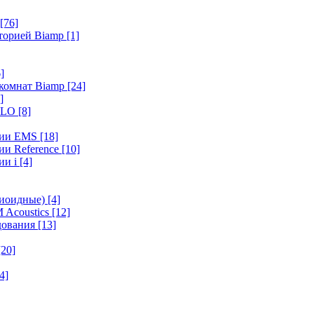
[76]
иторией Biamp
[1]
]
 комнат Biamp
[24]
]
HALO
[8]
ерии EMS
[18]
ии Reference
[10]
ии i
[4]
диоидные)
[4]
 Acoustics
[12]
удования
[13]
[20]
4]