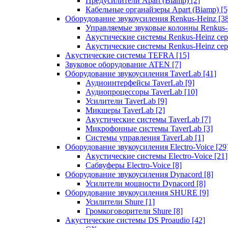
Предусилители Apart (Biamp)
[2]
Кабельные органайзеры Apart (Biamp)
[5
Оборудование звукоусиления Renkus-Heinz
[3
Управляемые звуковые колонны Renkus
Акустические системы Renkus-Heinz с
Акустические системы Renkus-Heinz сер
Акустические системы TEFRA
[15]
Звуковое оборудование ATEN
[7]
Оборудование звукоусиления TaverLab
[41]
Аудиоинтерфейсы TaverLab
[9]
Аудиопроцессоры TaverLab
[10]
Усилители TaverLab
[9]
Микшеры TaverLab
[2]
Акустические системы TaverLab
[7]
Микрофонные системы TaverLab
[3]
Системы управления TaverLab
[1]
Оборудование звукоусиления Electro-Voice
[29
Акустические системы Electro-Voice
[21]
Сабвуферы Electro-Voice
[8]
Оборудование звукоусиления Dynacord
[8]
Усилители мощности Dynacord
[8]
Оборудование звукоусиления SHURE
[9]
Усилители Shure
[1]
Громкоговорители Shure
[8]
Акустические системы DS Proaudio
[42]