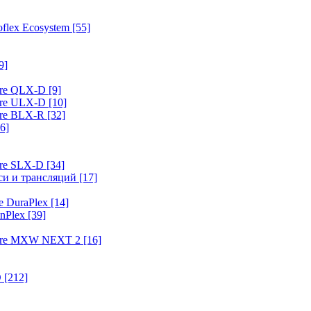
flex Ecosystem
[55]
9]
ure QLX-D
[9]
ure ULX-D
[10]
ure BLX-R
[32]
6]
ure SLX-D
[34]
иси и трансляций
[17]
e DuraPlex
[14]
nPlex
[39]
hure MXW NEXT 2
[16]
O
[212]