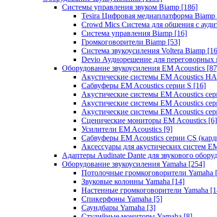
Системы управления звуком Biamp
[186]
Tesira Цифровая медиаплатформа Biamp
Crowd Mics Система для общения с ауд
Система управления Biamp
[16]
Громкоговорители Biamp
[53]
Система звукоусиления Voltera Biamp
[16
Devio Аудиорешение для переговорных
Оборудование звукоусиления EM Acoustics
[87
Акустические системы EM Acoustics 
Сабвуферы EM Acoustics серии S
[16]
Акустические системы EM Acoustics с
Акустические системы EM Acoustics сер
Акустические системы EM Acoustics сер
Сценические мониторы EM Acoustics
[6]
Усилители EM Acoustics
[9]
Сабвуферы EM Acoustics серии CS (кар
Аксессуары для акустических систем EM
Адаптеры Audinate Dante для звукового обор
Оборудование звукоусиления Yamaha
[254]
Потолочные громкоговорители Yamaha
Звуковые колонны Yamaha
[14]
Настенные громкоговорители Yamaha
[1
Спикерфоны Yamaha
[5]
Саундбары Yamaha
[3]
Студийные мониторы Yamaha
[8]