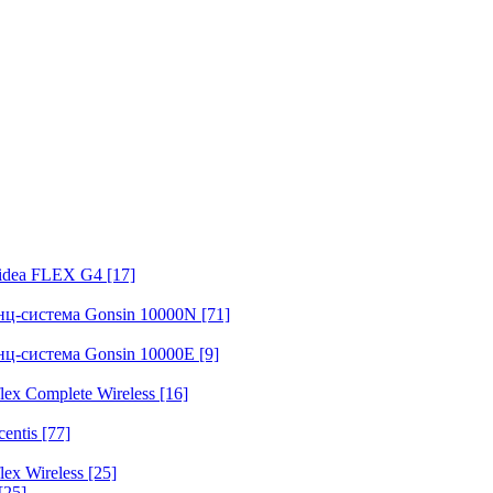
fidea FLEX G4
[17]
нц-система Gonsin 10000N
[71]
нц-система Gonsin 10000E
[9]
ex Complete Wireless
[16]
entis
[77]
ex Wireless
[25]
[25]