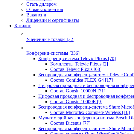
Стать дилером
Отзывы клиентов
Вакансии
Лицензии и сертификаты
Каталог
Уцененные товары
[32]
Конференц-системы
[336]
Конференц-система Televic Plixus
[70]
Комплекты Televic Plixus
[2]
Состав Televic Plixus
[68]
Беспроводная конференц-система Televic Con
Состав Confidea FLEX G4
[17]
Цифровая проводная и беспроводная конфере
Состав Gonsin 10000N
[71]
Цифровая проводная и беспроводная конфере
Состав Gonsin 10000E
[9]
Беспроводная конференц-система Shure Microfl
Состав Microflex Complete Wireless
[16]
Мультимедийная конференц-система Bosch Dic
Состав Dicentis
[77]
Беспроводная конференц-система Shure Microfl
Состав системы Shure Microflex Wireless