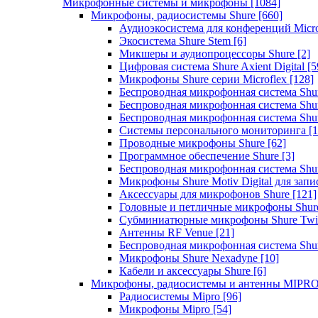
Микрофонные системы и микрофоны
[1084]
Микрофоны, радиосистемы Shure
[660]
Аудиоэкосистема для конференций Micro
Экосистема Shure Stem
[6]
Микшеры и аудиопроцессоры Shure
[2]
Цифровая система Shure Axient Digital
[5
Микрофоны Shure серии Microflex
[128]
Беспроводная микрофонная система Sh
Беспроводная микрофонная система Sh
Беспроводная микрофонная система Sh
Системы персонального мониторинга
[1
Проводные микрофоны Shure
[62]
Программное обеспечение Shure
[3]
Беспроводная микрофонная система Sh
Микрофоны Shure Motiv Digital для зап
Аксессуары для микрофонов Shure
[121]
Головные и петличные микрофоны Shur
Субминиатюрные микрофоны Shure Twi
Антенны RF Venue
[21]
Беспроводная микрофонная система S
Микрофоны Shure Nexadyne
[10]
Кабели и аксессуары Shure
[6]
Микрофоны, радиосистемы и антенны MIPR
Радиосистемы Mipro
[96]
Микрофоны Mipro
[54]