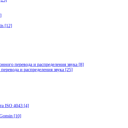
]
tis
[12]
онного перевода и распределения звука
[8]
 перевода и распределения звука
[25]
та ISO 4043
[4]
 Gonsin
[10]