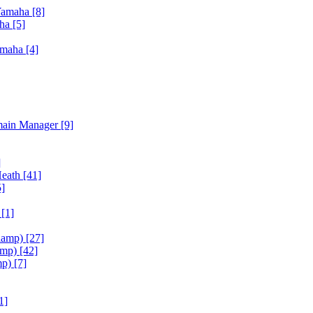
Yamaha
[8]
aha
[5]
amaha
[4]
main Manager
[9]
]
Heath
[41]
5]
h
[1]
iamp)
[27]
amp)
[42]
mp)
[7]
1]