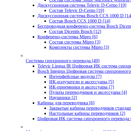
Дискуссионная система Televic D-Cerno
[19]
Состав Televic D-Cerno
[19]
Дискуссионная система Bosch CCS 1000 D
[14
Состав Bosch CCS 1000 D
[14]
Беспроводная конференц-система Bosch Dicen
Состав Dicentis Bosch
[12]
Конференц-системы Mipro
[6]
Состав системы Mipro
[3]
Комплекты системы Mipro
[3]
Системы синхронного перевода
[49]
Televic Lingua IR Цифровая ИК система синхр
Bosch Integrus Цифровая система синхронного
Интерфейсные модули
[7]
ИК-излучатели и аксессуары
[5]
ИК-приемники и аксессуары
[7]
Пульты переводчиков и аксессуары
[4]
Наушники
[2]
Кабины для переводчика
[6]
Закрытые кабины переводчиков стандар
Настольные кабины переводчиков
[2]
Цифровая ИК система синхронного перевода