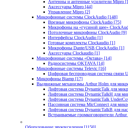
Антенны и антенные усилители Mipro
[
Аксессуары Mipro
[44]
Управление Mipro
[2]
Микрофонные системы ClockAudio
[148]
Врезные микрофоны ClockAudio
[75]
Микрофоны на «гусиной шее» ClockAu
Потолочные микрофоны ClockAudio
[9]
Интерфейсы ClockAudio
[1]
Готовые комплекты Clockaudio
[1]
Микрофоны Dante/USB ClockAudio
[1]
Аксессуары Clockaudio
[1]
Микрофонные системы «Октава»
[14]
Радиосистемы OKTAVA
[14]
Микрофонные системы Televic
[16]
Цифровая беспроводная система связи U
Микрофоны Biamp
[17]
Выдвижные механизмы Arthur Holm для микр
Лифтовая система DynamicTalk для ми
Лифтовая система DynamicTalkH для м
Лифтовая система DynamicTalk UnderCo
Пассивная система MicConnect для мик
Лифтовая система DynamicTalkB для на
Встраиваемые громкоговорители Arthu
Оборудование звукоусиления
[1150]