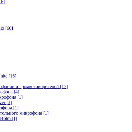
16]
dio
[60]
nite
[16]
офонов и громкоговорителей
[17]
крофона
[4]
икрофона
[1]
ver
[3]
рофона
[1]
стольного микрофона
[1]
r Holm
[1]