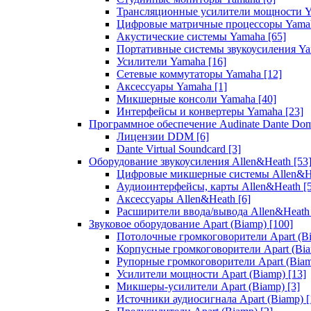
Трансляционные усилители мощности 
Цифровые матричные процессоры Yam
Акустические системы Yamaha
[65]
Портативные системы звукоусиления Y
Усилители Yamaha
[16]
Сетевые коммутаторы Yamaha
[12]
Аксессуары Yamaha
[1]
Микшерные консоли Yamaha
[40]
Интерфейсы и конвертеры Yamaha
[23]
Программное обеспечение Audinate Dante Do
Лицензии DDM
[6]
Dante Virtual Soundcard
[3]
Оборудование звукоусиления Allen&Heath
[53
Цифровые микшерные системы Allen&
Аудиоинтерфейсы, карты Allen&Heath
[
Аксессуары Allen&Heath
[6]
Расширители ввода/вывода Allen&Heat
Звуковое оборудование Apart (Biamp)
[100]
Потолочные громкоговорители Apart (B
Корпусные громкоговорители Apart (Bi
Рупорные громкоговорители Apart (Bia
Усилители мощности Apart (Biamp)
[13]
Микшеры-усилители Apart (Biamp)
[3]
Источники аудиосигнала Apart (Biamp)
[