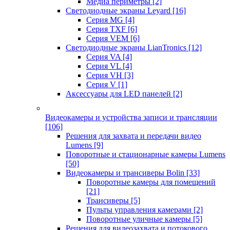
Медиа периметры
[2]
Светодиодные экраны Leyard
[16]
Серия MG
[4]
Серия TXF
[6]
Серия VEM
[6]
Светодиодные экраны LianTronics
[12]
Серия VA
[4]
Серия VL
[4]
Серия VH
[3]
Серия V
[1]
Аксессуары для LED панелей
[2]
Видеокамеры и устройства записи и трансляции
[106]
Решения для захвата и передачи видео
Lumens
[9]
Поворотные и стационарные камеры Lumens
[50]
Видеокамеры и трансиверы Bolin
[33]
Поворотные камеры для помещений
[21]
Трансиверы
[5]
Пульты управления камерами
[2]
Поворотные уличные камеры
[5]
Решения для видеозахвата и потокового