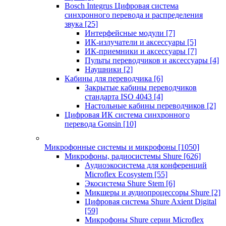
Bosch Integrus Цифровая система
синхронного перевода и распределения
звука
[25]
Интерфейсные модули
[7]
ИК-излучатели и аксессуары
[5]
ИК-приемники и аксессуары
[7]
Пульты переводчиков и аксессуары
[4]
Наушники
[2]
Кабины для переводчика
[6]
Закрытые кабины переводчиков
стандарта ISO 4043
[4]
Настольные кабины переводчиков
[2]
Цифровая ИК система синхронного
перевода Gonsin
[10]
Микрофонные системы и микрофоны
[1050]
Микрофоны, радиосистемы Shure
[626]
Аудиоэкосистема для конференций
Microflex Ecosystem
[55]
Экосистема Shure Stem
[6]
Микшеры и аудиопроцессоры Shure
[2]
Цифровая система Shure Axient Digital
[59]
Микрофоны Shure серии Microflex