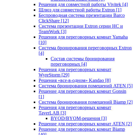
Решения для совместной работы Vivitek
[4]
Шлюз для совместной работы Extron
[1]
Беспроводная система презентации Barco
ClickShare
[12]
Система презентации Extron серии HC и
TeamWork
[3]
Решения для переговорных комнат Yamaha
[10]
Система бронирования переговорных Extron
[4]
Состав системы бронирования
переговорных
[4]
Решения для переговорных комнат
WyreStorm
[29]
Решения «все-в-одном» Kandao
[8]
Система бронирования помещений ATEN
[5]
Решение для переговорных комнат Gonsin
[1]
Система бронирования помещений Biamp
[2]
Решения для переговорных комнат
TaverLAB
[3]
BYOD/BYOM-решения
[3]
Решение для переговорных комнат ATEN
[2]
Решение для переговорных комнат Biamp
[40]