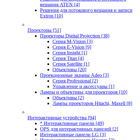
вещания ATEN
[4]
Решения для потокового вещания и записи
Extron
[10]
Проекторы
[51]
Проекторы Digital Projection
[38]
Серия M-Vision
[3]
Серия E-Vision
[9]
Серия Insight
[1]
Серия Titan
[4]
Серия Satellite
[1]
Объективы
[20]
Проекционные экраны Adeo
[3]
Серия Professional
[2]
Управление и аксессуары
[1]
Лампы и объективы для проекторов
[10]
Объективы
[2]
Лампы проекторов Hitachi, Maxell
[8]
Интерактивные устройства
[94]
* Интерактивные панели
[49]
OPS для интерактивных панелей
[2]
Интерактивные панели LG
[3]