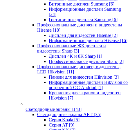
Витринные дисплеи Sumsung
[6]
Информационные дисплеи Samsung
[24]
Гостиничные дисплеи Samsung
[6]
Профессиональные дисплеи и видеостены
Hisense
[18]
Дисплеи для видеостен Hisense
[2]
Информационные дисплеи Hisense
[16]
Профессиональные ЖК дисплеи и
видеостены Sharp
[3]
Дисплеи 4K и 8K Sharp
[1]
Профессиональные дисплеи Sharp
[2]
Профессиональные дисплеи, видеостены,
LED Hikvision
[11]
Панели для видеостен Hikvision
[3]
Информационные дисплеи Hikvision со
встроенной ОС Andriod
[1]
Крепления для экранов и видеостен
Hikvision
[7]
Светодиодные экраны
[143]
Светодиодные экраны AET
[35]
Cерия Koala
[5]
Серия AT
[9]