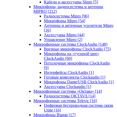
Кабели и аксессуары Shure
[5]
Микрофоны, радиосистемы и антенны
MIPRO
[212]
Радиосистемы Mipro
[96]
Микрофоны Mipro
[54]
Антенны и антенные усилители Mipro
[16]
Аксессуары Mipro
[44]
Управление Mipro
[2]
Микрофонные системы ClockAudio
[148]
Врезные микрофоны ClockAudio
[75]
Микрофоны на «гусиной шее»
ClockAudio
[60]
Потолочные микрофоны ClockAudio
[9]
Интерфейсы ClockAudio
[1]
Готовые комплекты Clockaudio
[1]
Микрофоны Dante/USB ClockAudio
[1]
Аксессуары Clockaudio
[1]
Микрофонные системы «Октава»
[14]
Радиосистемы OKTAVA
[14]
Микрофонные системы Televic
[16]
Цифровая беспроводная система связи
Unite
[16]
Микрофоны Biamp
[17]