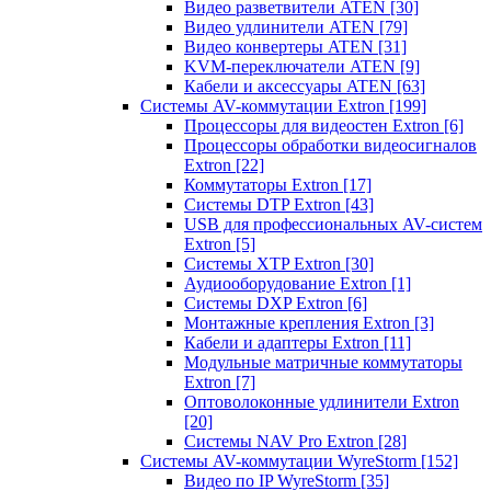
Видео разветвители ATEN
[30]
Видео удлинители ATEN
[79]
Видео конвертеры ATEN
[31]
KVM-переключатели ATEN
[9]
Кабели и аксессуары ATEN
[63]
Системы AV-коммутации Extron
[199]
Процессоры для видеостен Extron
[6]
Процессоры обработки видеосигналов
Extron
[22]
Коммутаторы Extron
[17]
Системы DTP Extron
[43]
USB для профессиональных AV-систем
Extron
[5]
Системы XTP Extron
[30]
Аудиооборудование Extron
[1]
Системы DXP Extron
[6]
Монтажные крепления Extron
[3]
Кабели и адаптеры Extron
[11]
Модульные матричные коммутаторы
Extron
[7]
Оптоволоконные удлинители Extron
[20]
Системы NAV Pro Extron
[28]
Системы AV-коммутации WyreStorm
[152]
Видео по IP WyreStorm
[35]