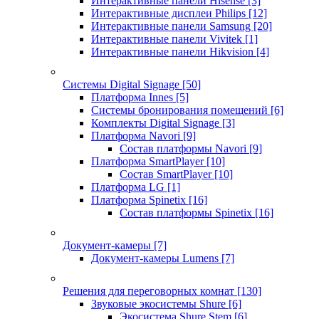
Интерактивные панели Hisense
[3]
Интерактивные дисплеи Philips
[12]
Интерактивные панели Samsung
[20]
Интерактивные панели Vivitek
[1]
Интерактивные панели Hikvision
[4]
Системы Digital Signage
[50]
Платформа Innes
[5]
Системы бронирования помещений
[6]
Комплекты Digital Signage
[3]
Платформа Navori
[9]
Состав платформы Navori
[9]
Платформа SmartPlayer
[10]
Состав SmartPlayer
[10]
Платформа LG
[1]
Платформа Spinetix
[16]
Состав платформы Spinetix
[16]
Документ-камеры
[7]
Документ-камеры Lumens
[7]
Решения для переговорных комнат
[130]
Звуковые экосистемы Shure
[6]
Экосистема Shure Stem
[6]