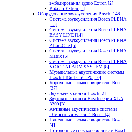
эмбедирования аудио Extron
[2]
Кабели Extron
[1]
Оборудование звукоусиления Bosch
[146]
Система звукоусиления Bosch PLENA
[13]
Система звукоусиления Bosch PLENA
EASY LINE
[14]
Система звукоусиления Bosch PLENA-
All-in-One
[5]
Система звукоусиления Bosch PLENA
Matrix
[5]
Система звукоусиления Bosch PLENA
VOICE ALARM SYSTEM
[8]
Музыкальные акустические системы
Bosch LB6/ LC6/ LP6
[10]
Корпусные громкоговорители Bosch
[37]
Звуковые колонки Bosch
[2]
Звуковые колонки Bosch серии XLA
3200
[3]
Активные акустические системы
"Линейный массив" Bosch
[4]
Панельные громкоговорители Bosch
[4]
Потолочные громкоговорители Bosch