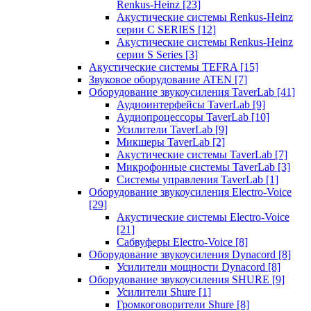
Renkus-Heinz
[23]
Акустические системы Renkus-Heinz
серии C SERIES
[12]
Акустические системы Renkus-Heinz
серии S Series
[3]
Акустические системы TEFRA
[15]
Звуковое оборудование ATEN
[7]
Оборудование звукоусиления TaverLab
[41]
Аудиоинтерфейсы TaverLab
[9]
Аудиопроцессоры TaverLab
[10]
Усилители TaverLab
[9]
Микшеры TaverLab
[2]
Акустические системы TaverLab
[7]
Микрофонные системы TaverLab
[3]
Системы управления TaverLab
[1]
Оборудование звукоусиления Electro-Voice
[29]
Акустические системы Electro-Voice
[21]
Сабвуферы Electro-Voice
[8]
Оборудование звукоусиления Dynacord
[8]
Усилители мощности Dynacord
[8]
Оборудование звукоусиления SHURE
[9]
Усилители Shure
[1]
Громкоговорители Shure
[8]