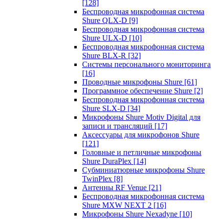
[128]
Беспроводная микрофонная система
Shure QLX-D
[9]
Беспроводная микрофонная система
Shure ULX-D
[10]
Беспроводная микрофонная система
Shure BLX-R
[32]
Системы персонального мониторинга
[16]
Проводные микрофоны Shure
[61]
Программное обеспечение Shure
[2]
Беспроводная микрофонная система
Shure SLX-D
[34]
Микрофоны Shure Motiv Digital для
записи и трансляций
[17]
Аксессуары для микрофонов Shure
[121]
Головные и петличные микрофоны
Shure DuraPlex
[14]
Субминиатюрные микрофоны Shure
TwinPlex
[8]
Антенны RF Venue
[21]
Беспроводная микрофонная система
Shure MXW NEXT 2
[16]
Микрофоны Shure Nexadyne
[10]