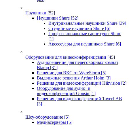
Наушники
[52]
Наушники Shure
[52]
Внутриканальные наушники Shure
[39]
Студийные наушники Shure
[6]
Профессиональные гарнитуры Shure
[1]
Аксессуары для наушников Shure
[6]
Оборудование для видеоконференцсвязи
[45]
Аудиорешение для переговорных комнат
Biamp
[31]
Решение для ВКС от WyreStorm
[5]
Выдвижные решения Arthur Holm
[3]
Решения для видеоконференций Hikvision
[2]
Оборудование для аудио- и
видеоконференций Gonsin
[1]
Решения для видеоконференций TaverLAB
[3]
Шоу-оборудование
[5]
Медиасерверы
[5]