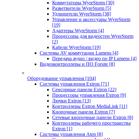
Коммутаторы WyreStorm
[30]
Разветвители WyreStorm
[5]
Удлинители WyreStorm
[38]
Управление и аксессуары WyreStorm
[19]
Адаптеры WyreStorm
[4]
Процессоры для видеостен WyreStorm
[2]
Кабели WyreStorm
[19]
Системы AV коммутации Lumens
[4]
Передача аудио / видео по IP Lumens
[4]
Видеоконтроллеры и ПО Forsite
[8]
Оборудование управления
[104]
Системы управления Extron
[71]
Сенсорные панели Extron
[22]
Процессоры управления Extron
[9]
Лючки Extron
[13]
Контроллеры Extron MediaLink
[11]
Кнопочные панели Extron
[7]
Сетевые кнопочные панели Extron
[8]
Контроллеры рабочего пространства
Extron
[1]
Системы управления Aten
[8]