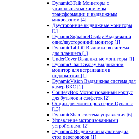
Dynamic3Talk Мониторы с
уникальным механизмом
трансформации и выдвижным
микрофоном
[4]
Двусторонние выдвижные мониторы
[1]
DynamicSignatureDisplay Выдвижной
одно/двусторонний монитор
[1]
DynamicTabLift Выдвижная система
для планшета
[1]
UnderCover Выдвижные мониторы
[1]
DynamicChairDisplay Выдвижной
монитор для встраивания в
подлокотник
[1]
DynamicVision Выдвижная система для
камер ВКС
[1]
CourtesyBox Моторизованный корпус
для бутылок и салфеток
[2]
Опции для мониторов серии Dynamic
[13]
DynamicShare система управления
[6]
Управление моторизованными
устройствами
[2]
Dynamic4 Выдвижной мультимедиа
стол переговоров
[1]