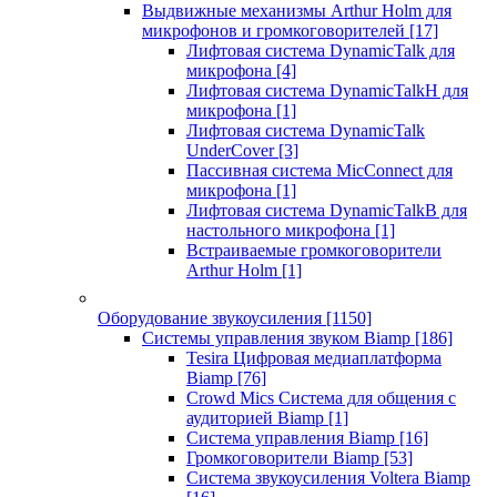
Выдвижные механизмы Arthur Holm для
микрофонов и громкоговорителей
[17]
Лифтовая система DynamicTalk для
микрофона
[4]
Лифтовая система DynamicTalkH для
микрофона
[1]
Лифтовая система DynamicTalk
UnderCover
[3]
Пассивная система MicConnect для
микрофона
[1]
Лифтовая система DynamicTalkB для
настольного микрофона
[1]
Встраиваемые громкоговорители
Arthur Holm
[1]
Оборудование звукоусиления
[1150]
Системы управления звуком Biamp
[186]
Tesira Цифровая медиаплатформа
Biamp
[76]
Crowd Mics Система для общения с
аудиторией Biamp
[1]
Система управления Biamp
[16]
Громкоговорители Biamp
[53]
Система звукоусиления Voltera Biamp