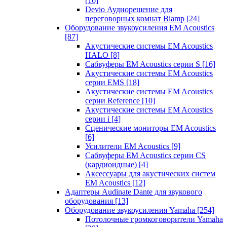
[16]
Devio Аудиорешение для
переговорных комнат Biamp
[24]
Оборудование звукоусиления EM Acoustics
[87]
Акустические системы EM Acoustics
HALO
[8]
Сабвуферы EM Acoustics серии S
[16]
Акустические системы EM Acoustics
серии EMS
[18]
Акустические системы EM Acoustics
серии Reference
[10]
Акустические системы EM Acoustics
серии i
[4]
Сценические мониторы EM Acoustics
[6]
Усилители EM Acoustics
[9]
Сабвуферы EM Acoustics серии CS
(кардиоидные)
[4]
Аксессуары для акустических систем
EM Acoustics
[12]
Адаптеры Audinate Dante для звукового
оборудования
[13]
Оборудование звукоусиления Yamaha
[254]
Потолочные громкоговорители Yamaha