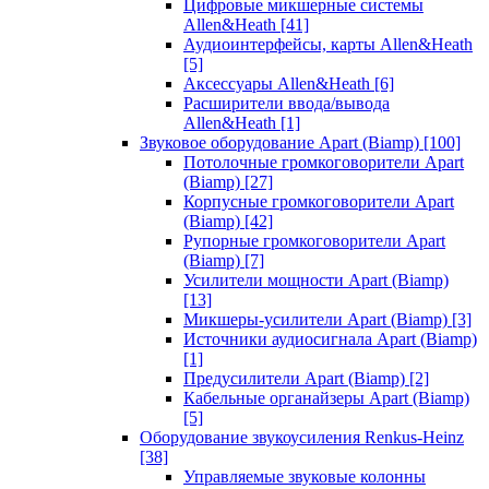
Цифровые микшерные системы
Allen&Heath
[41]
Аудиоинтерфейсы, карты Allen&Heath
[5]
Аксессуары Allen&Heath
[6]
Расширители ввода/вывода
Allen&Heath
[1]
Звуковое оборудование Apart (Biamp)
[100]
Потолочные громкоговорители Apart
(Biamp)
[27]
Корпусные громкоговорители Apart
(Biamp)
[42]
Рупорные громкоговорители Apart
(Biamp)
[7]
Усилители мощности Apart (Biamp)
[13]
Микшеры-усилители Apart (Biamp)
[3]
Источники аудиосигнала Apart (Biamp)
[1]
Предусилители Apart (Biamp)
[2]
Кабельные органайзеры Apart (Biamp)
[5]
Оборудование звукоусиления Renkus-Heinz
[38]
Управляемые звуковые колонны