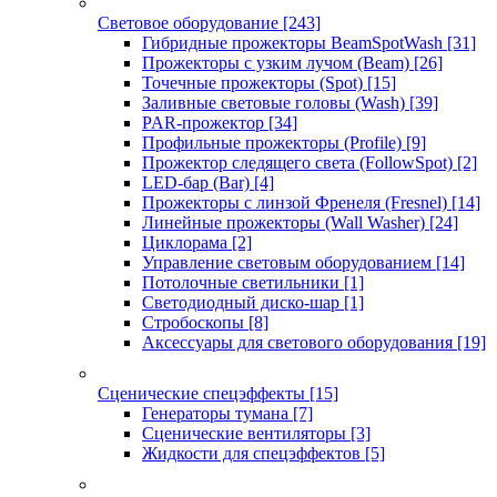
Световое оборудование
[243]
Гибридные прожекторы BeamSpotWash
[31]
Прожекторы с узким лучом (Beam)
[26]
Точечные прожекторы (Spot)
[15]
Заливные световые головы (Wash)
[39]
PAR-прожектор
[34]
Профильные прожекторы (Profile)
[9]
Прожектор следящего света (FollowSpot)
[2]
LED-бар (Bar)
[4]
Прожекторы с линзой Френеля (Fresnel)
[14]
Линейные прожекторы (Wall Washer)
[24]
Циклорама
[2]
Управление световым оборудованием
[14]
Потолочные светильники
[1]
Светодиодный диско-шар
[1]
Стробоскопы
[8]
Аксессуары для светового оборудования
[19]
Сценические спецэффекты
[15]
Генераторы тумана
[7]
Сценические вентиляторы
[3]
Жидкости для спецэффектов
[5]