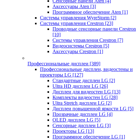
Сенсорные панели Aten
[4]
Аксессуары Aten
[3]
Программное обеспечение Aten
[1]
Системы управления WyreStorm
[2]
Системы управления Crestron
[23]
Проводные сенсорные панели Crestron
[10]
Системы управления Crestron
[7]
Видеосистемы Crestron
[5]
Аксессуары Crestron
[1]
Профессиональные дисплеи
[389]
Профессиональные дисплеи, видеостены и
проекторы LG
[127]
Стандартные дисплеи LG
[2]
Ultra HD дисплеи LG
[26]
Дисплеи для видеостен LG
[13]
Комплекты видеостен LG
[28]
Ultra Stretch дисплеи LG
[2]
Дисплеи повышенной яркости LG
[5]
Прозрачные дисплеи LG
[4]
OLED дисплеи LG
[5]
Сенсорные дисплеи LG
[3]
Проекторы LG
[13]
Программное обеспечение LG
[1]