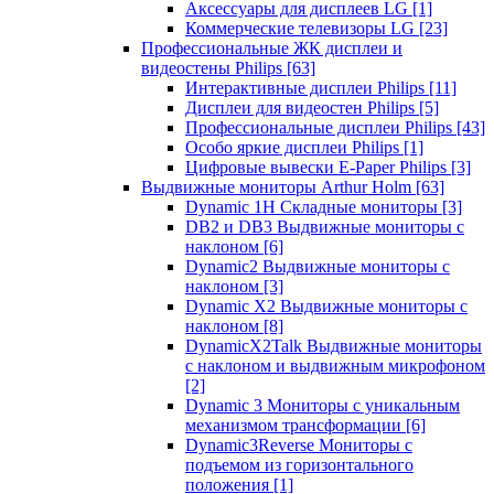
Аксессуары для дисплеев LG
[1]
Коммерческие телевизоры LG
[23]
Профессиональные ЖК дисплеи и
видеостены Philips
[63]
Интерактивные дисплеи Philips
[11]
Дисплеи для видеостен Philips
[5]
Профессиональные дисплеи Philips
[43]
Особо яркие дисплеи Philips
[1]
Цифровые вывески E-Paper Philips
[3]
Выдвижные мониторы Arthur Holm
[63]
Dynamic 1Н Складные мониторы
[3]
DB2 и DB3 Выдвижные мониторы с
наклоном
[6]
Dynamic2 Выдвижные мониторы с
наклоном
[3]
Dynamic X2 Выдвижные мониторы с
наклоном
[8]
DynamicX2Talk Выдвижные мониторы
с наклоном и выдвижным микрофоном
[2]
Dynamic 3 Мониторы с уникальным
механизмом трансформации
[6]
Dynamic3Reverse Мониторы с
подъемом из горизонтального
положения
[1]