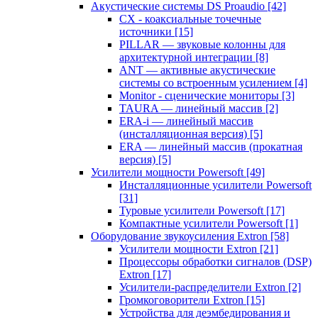
Акустические системы DS Proaudio
[42]
CX - коаксиальные точечные
источники
[15]
PILLAR — звуковые колонны для
архитектурной интеграции
[8]
ANT — активные акустические
системы со встроенным усилением
[4]
Monitor - сценические мониторы
[3]
TAURA — линейный массив
[2]
ERA-i — линейный массив
(инсталляционная версия)
[5]
ERA — линейный массив (прокатная
версия)
[5]
Усилители мощности Powersoft
[49]
Инсталляционные усилители Powersoft
[31]
Туровые усилители Powersoft
[17]
Компактные усилители Powersoft
[1]
Оборудование звукоусиления Extron
[58]
Усилители мощности Extron
[21]
Процессоры обработки сигналов (DSP)
Extron
[17]
Усилители-распределители Extron
[2]
Громкоговорители Extron
[15]
Устройства для деэмбедирования и