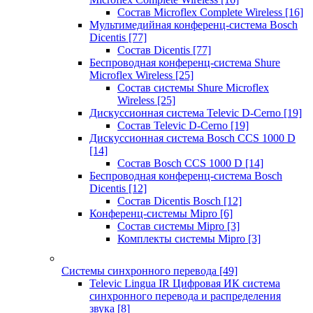
Состав Microflex Complete Wireless
[16]
Мультимедийная конференц-система Bosch
Dicentis
[77]
Состав Dicentis
[77]
Беспроводная конференц-система Shure
Microflex Wireless
[25]
Состав системы Shure Microflex
Wireless
[25]
Дискуссионная система Televic D-Cerno
[19]
Состав Televic D-Cerno
[19]
Дискуссионная система Bosch CCS 1000 D
[14]
Состав Bosch CCS 1000 D
[14]
Беспроводная конференц-система Bosch
Dicentis
[12]
Состав Dicentis Bosch
[12]
Конференц-системы Mipro
[6]
Состав системы Mipro
[3]
Комплекты системы Mipro
[3]
Системы синхронного перевода
[49]
Televic Lingua IR Цифровая ИК система
синхронного перевода и распределения
звука
[8]