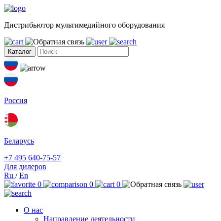
Дистрибьютор мультимедийного оборудования
Каталог
Россия
Беларусь
+7 495 640-75-57
Для дилеров
Ru
/
En
0
0
0
О нас
Направление деятельности