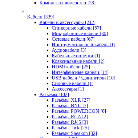
Комплекты видеостен
[28]
Кабели
[339]
Кабели и аксессуары
[212]
Спикерные кабели
[57]
Микрофонные кабели
[30]
Сетевые кабели
[67]
Инструментальный кабель
[1]
Аудиокабели
[3]
Кабельные оплетки
[1]
Коаксиальные кабели
[2]
HDMI кабели
[25]
Интерфейсные кабели
[14]
USB кабели / удлинители
[10]
Силовые кабели
[1]
Аксессуары
[1]
Разъёмы
[102]
Разъёмы XLR
[27]
Разъёмы BNC
[7]
Разъёмы POWERCON
[6]
Разъёмы RCA
[2]
Разъёмы RJ45
[3]
Разъёмы Jack
[25]
Разъёмы Speakon
[32]