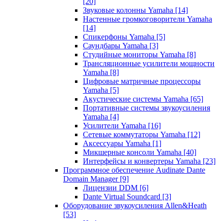
[20]
Звуковые колонны Yamaha
[14]
Настенные громкоговорители Yamaha
[14]
Спикерфоны Yamaha
[5]
Саундбары Yamaha
[3]
Студийные мониторы Yamaha
[8]
Трансляционные усилители мощности
Yamaha
[8]
Цифровые матричные процессоры
Yamaha
[5]
Акустические системы Yamaha
[65]
Портативные системы звукоусиления
Yamaha
[4]
Усилители Yamaha
[16]
Сетевые коммутаторы Yamaha
[12]
Аксессуары Yamaha
[1]
Микшерные консоли Yamaha
[40]
Интерфейсы и конвертеры Yamaha
[23]
Программное обеспечение Audinate Dante
Domain Manager
[9]
Лицензии DDM
[6]
Dante Virtual Soundcard
[3]
Оборудование звукоусиления Allen&Heath
[53]