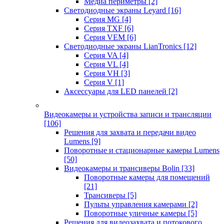
Медиа периметры
[2]
Светодиодные экраны Leyard
[16]
Серия MG
[4]
Серия TXF
[6]
Серия VEM
[6]
Светодиодные экраны LianTronics
[12]
Серия VA
[4]
Серия VL
[4]
Серия VH
[3]
Серия V
[1]
Аксессуары для LED панелей
[2]
Видеокамеры и устройства записи и трансляции
[106]
Решения для захвата и передачи видео
Lumens
[9]
Поворотные и стационарные камеры Lumens
[50]
Видеокамеры и трансиверы Bolin
[33]
Поворотные камеры для помещений
[21]
Трансиверы
[5]
Пульты управления камерами
[2]
Поворотные уличные камеры
[5]
Решения для видеозахвата и потокового