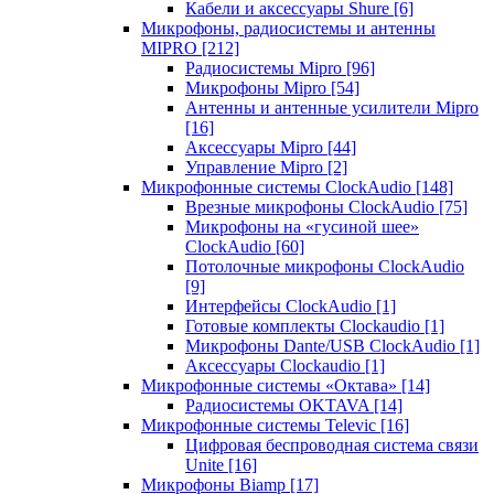
Кабели и аксессуары Shure
[6]
Микрофоны, радиосистемы и антенны
MIPRO
[212]
Радиосистемы Mipro
[96]
Микрофоны Mipro
[54]
Антенны и антенные усилители Mipro
[16]
Аксессуары Mipro
[44]
Управление Mipro
[2]
Микрофонные системы ClockAudio
[148]
Врезные микрофоны ClockAudio
[75]
Микрофоны на «гусиной шее»
ClockAudio
[60]
Потолочные микрофоны ClockAudio
[9]
Интерфейсы ClockAudio
[1]
Готовые комплекты Clockaudio
[1]
Микрофоны Dante/USB ClockAudio
[1]
Аксессуары Clockaudio
[1]
Микрофонные системы «Октава»
[14]
Радиосистемы OKTAVA
[14]
Микрофонные системы Televic
[16]
Цифровая беспроводная система связи
Unite
[16]
Микрофоны Biamp
[17]