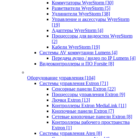
Коммутаторы WyreStorm
[30]
Разветвители WyreStorm
[5]
Удлинители WyreStorm
[38]
Управление и аксессуары WyreStorm
[19]
Адаптеры WyreStorm
[4]
Процессоры для видеостен WyreStorm
[2]
Кабели WyreStorm
[19]
Системы AV коммутации Lumens
[4]
Передача аудио / видео по IP Lumens
[4]
Видеоконтроллеры и ПО Forsite
[8]
Оборудование управления
[104]
Системы управления Extron
[71]
Сенсорные панели Extron
[22]
Процессоры управления Extron
[9]
Лючки Extron
[13]
Контроллеры Extron MediaLink
[11]
Кнопочные панели Extron
[7]
Сетевые кнопочные панели Extron
[8]
Контроллеры рабочего пространства
Extron
[1]
Системы управления Aten
[8]