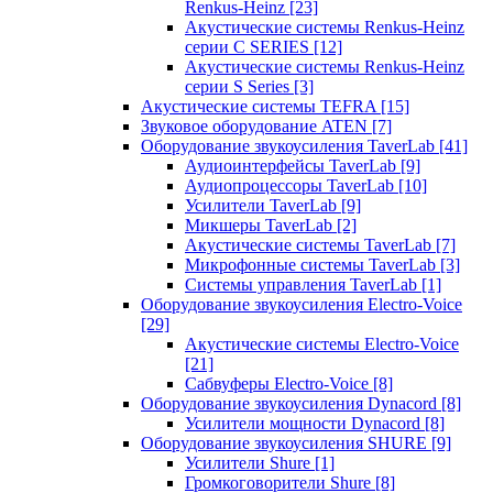
Renkus-Heinz
[23]
Акустические системы Renkus-Heinz
серии C SERIES
[12]
Акустические системы Renkus-Heinz
серии S Series
[3]
Акустические системы TEFRA
[15]
Звуковое оборудование ATEN
[7]
Оборудование звукоусиления TaverLab
[41]
Аудиоинтерфейсы TaverLab
[9]
Аудиопроцессоры TaverLab
[10]
Усилители TaverLab
[9]
Микшеры TaverLab
[2]
Акустические системы TaverLab
[7]
Микрофонные системы TaverLab
[3]
Системы управления TaverLab
[1]
Оборудование звукоусиления Electro-Voice
[29]
Акустические системы Electro-Voice
[21]
Сабвуферы Electro-Voice
[8]
Оборудование звукоусиления Dynacord
[8]
Усилители мощности Dynacord
[8]
Оборудование звукоусиления SHURE
[9]
Усилители Shure
[1]
Громкоговорители Shure
[8]