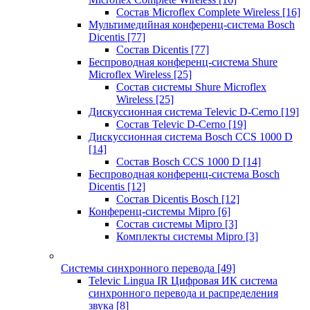
Состав Microflex Complete Wireless
[16]
Мультимедийная конференц-система Bosch
Dicentis
[77]
Состав Dicentis
[77]
Беспроводная конференц-система Shure
Microflex Wireless
[25]
Состав системы Shure Microflex
Wireless
[25]
Дискуссионная система Televic D-Cerno
[19]
Состав Televic D-Cerno
[19]
Дискуссионная система Bosch CCS 1000 D
[14]
Состав Bosch CCS 1000 D
[14]
Беспроводная конференц-система Bosch
Dicentis
[12]
Состав Dicentis Bosch
[12]
Конференц-системы Mipro
[6]
Состав системы Mipro
[3]
Комплекты системы Mipro
[3]
Системы синхронного перевода
[49]
Televic Lingua IR Цифровая ИК система
синхронного перевода и распределения
звука
[8]