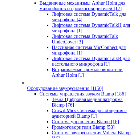
Выдвижные механизмы Arthur Holm для
микрофонов и громкоговорителей
[17]
Лифтовая система DynamicTalk для
микрофона
[4]
Лифтовая система DynamicTalkH для
микрофона
[1]
Лифтовая система DynamicTalk
UnderCover
[3]
Пассивная система MicConnect для
микрофона
[1]
Лифтовая система DynamicTalkB для
настольного микрофона
[1]
Встраиваемые громкоговорители
Arthur Holm
[1]
Оборудование звукоусиления
[1150]
Системы управления звуком Biamp
[186]
Tesira Цифровая медиаплатформа
Biamp
[76]
Crowd Mics Система для общения с
аудиторией Biamp
[1]
Система управления Biamp
[16]
Громкоговорители Biamp
[53]
Система звукоусиления Voltera Biamp