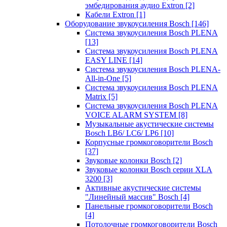
эмбедирования аудио Extron
[2]
Кабели Extron
[1]
Оборудование звукоусиления Bosch
[146]
Система звукоусиления Bosch PLENA
[13]
Система звукоусиления Bosch PLENA
EASY LINE
[14]
Система звукоусиления Bosch PLENA-
All-in-One
[5]
Система звукоусиления Bosch PLENA
Matrix
[5]
Система звукоусиления Bosch PLENA
VOICE ALARM SYSTEM
[8]
Музыкальные акустические системы
Bosch LB6/ LC6/ LP6
[10]
Корпусные громкоговорители Bosch
[37]
Звуковые колонки Bosch
[2]
Звуковые колонки Bosch серии XLA
3200
[3]
Активные акустические системы
"Линейный массив" Bosch
[4]
Панельные громкоговорители Bosch
[4]
Потолочные громкоговорители Bosch