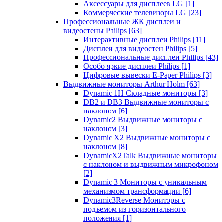
Аксессуары для дисплеев LG
[1]
Коммерческие телевизоры LG
[23]
Профессиональные ЖК дисплеи и
видеостены Philips
[63]
Интерактивные дисплеи Philips
[11]
Дисплеи для видеостен Philips
[5]
Профессиональные дисплеи Philips
[43]
Особо яркие дисплеи Philips
[1]
Цифровые вывески E-Paper Philips
[3]
Выдвижные мониторы Arthur Holm
[63]
Dynamic 1Н Складные мониторы
[3]
DB2 и DB3 Выдвижные мониторы с
наклоном
[6]
Dynamic2 Выдвижные мониторы с
наклоном
[3]
Dynamic X2 Выдвижные мониторы с
наклоном
[8]
DynamicX2Talk Выдвижные мониторы
с наклоном и выдвижным микрофоном
[2]
Dynamic 3 Мониторы с уникальным
механизмом трансформации
[6]
Dynamic3Reverse Мониторы с
подъемом из горизонтального
положения
[1]