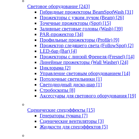
Световое оборудование
[243]
Гибридные прожекторы BeamSpotWash
[31]
Прожекторы с узким лучом (Beam)
[26]
Точечные прожекторы (Spot)
[15]
Заливные световые головы (Wash)
[39]
PAR-прожектор
[34]
Профильные прожекторы (Profile)
[9]
Прожектор следящего света (FollowSpot)
[2]
LED-бар (Bar)
[4]
Прожекторы с линзой Френеля (Fresnel)
[14]
Линейные прожекторы (Wall Washer)
[24]
Циклорама
[2]
Управление световым оборудованием
[14]
Потолочные светильники
[1]
Светодиодный диско-шар
[1]
Стробоскопы
[8]
Аксессуары для светового оборудования
[19]
Сценические спецэффекты
[15]
Генераторы тумана
[7]
Сценические вентиляторы
[3]
Жидкости для спецэффектов
[5]