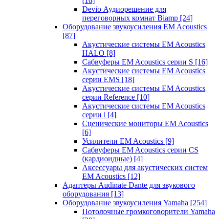
[16]
Devio Аудиорешение для
переговорных комнат Biamp
[24]
Оборудование звукоусиления EM Acoustics
[87]
Акустические системы EM Acoustics
HALO
[8]
Сабвуферы EM Acoustics серии S
[16]
Акустические системы EM Acoustics
серии EMS
[18]
Акустические системы EM Acoustics
серии Reference
[10]
Акустические системы EM Acoustics
серии i
[4]
Сценические мониторы EM Acoustics
[6]
Усилители EM Acoustics
[9]
Сабвуферы EM Acoustics серии CS
(кардиоидные)
[4]
Аксессуары для акустических систем
EM Acoustics
[12]
Адаптеры Audinate Dante для звукового
оборудования
[13]
Оборудование звукоусиления Yamaha
[254]
Потолочные громкоговорители Yamaha