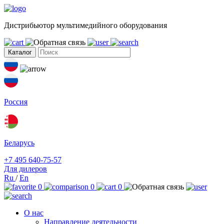
Дистрибьютор мультимедийного оборудования
Каталог
Россия
Беларусь
+7 495 640-75-57
Для дилеров
Ru
/
En
0
0
0
О нас
Направление деятельности