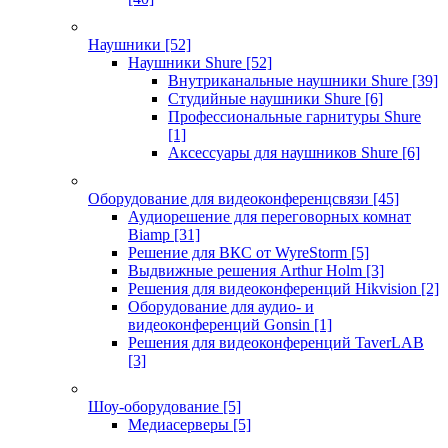
Наушники
[52]
Наушники Shure
[52]
Внутриканальные наушники Shure
[39]
Студийные наушники Shure
[6]
Профессиональные гарнитуры Shure
[1]
Аксессуары для наушников Shure
[6]
Оборудование для видеоконференцсвязи
[45]
Аудиорешение для переговорных комнат
Biamp
[31]
Решение для ВКС от WyreStorm
[5]
Выдвижные решения Arthur Holm
[3]
Решения для видеоконференций Hikvision
[2]
Оборудование для аудио- и
видеоконференций Gonsin
[1]
Решения для видеоконференций TaverLAB
[3]
Шоу-оборудование
[5]
Медиасерверы
[5]