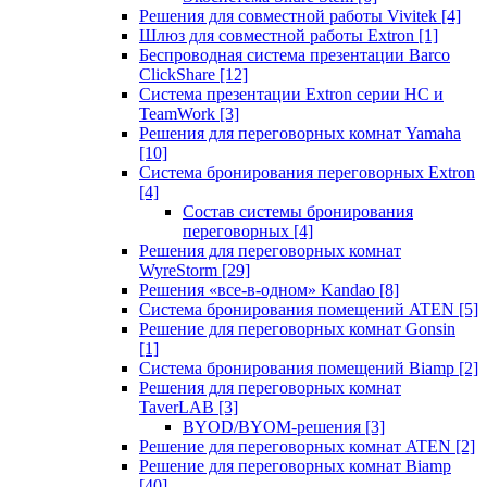
Решения для совместной работы Vivitek
[4]
Шлюз для совместной работы Extron
[1]
Беспроводная система презентации Barco
ClickShare
[12]
Система презентации Extron серии HC и
TeamWork
[3]
Решения для переговорных комнат Yamaha
[10]
Система бронирования переговорных Extron
[4]
Состав системы бронирования
переговорных
[4]
Решения для переговорных комнат
WyreStorm
[29]
Решения «все-в-одном» Kandao
[8]
Система бронирования помещений ATEN
[5]
Решение для переговорных комнат Gonsin
[1]
Система бронирования помещений Biamp
[2]
Решения для переговорных комнат
TaverLAB
[3]
BYOD/BYOM-решения
[3]
Решение для переговорных комнат ATEN
[2]
Решение для переговорных комнат Biamp
[40]