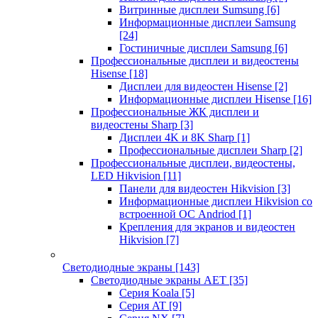
Витринные дисплеи Sumsung
[6]
Информационные дисплеи Samsung
[24]
Гостиничные дисплеи Samsung
[6]
Профессиональные дисплеи и видеостены
Hisense
[18]
Дисплеи для видеостен Hisense
[2]
Информационные дисплеи Hisense
[16]
Профессиональные ЖК дисплеи и
видеостены Sharp
[3]
Дисплеи 4K и 8K Sharp
[1]
Профессиональные дисплеи Sharp
[2]
Профессиональные дисплеи, видеостены,
LED Hikvision
[11]
Панели для видеостен Hikvision
[3]
Информационные дисплеи Hikvision со
встроенной ОС Andriod
[1]
Крепления для экранов и видеостен
Hikvision
[7]
Светодиодные экраны
[143]
Светодиодные экраны AET
[35]
Cерия Koala
[5]
Серия AT
[9]