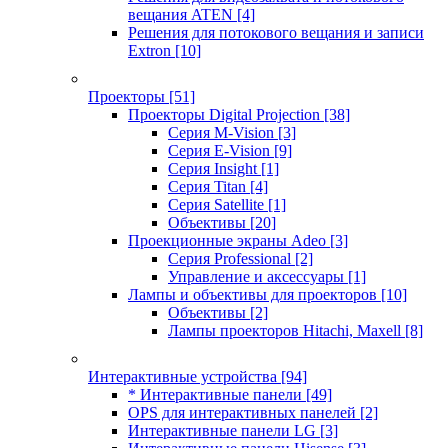
вещания ATEN
[4]
Решения для потокового вещания и записи
Extron
[10]
Проекторы
[51]
Проекторы Digital Projection
[38]
Серия M-Vision
[3]
Серия E-Vision
[9]
Серия Insight
[1]
Серия Titan
[4]
Серия Satellite
[1]
Объективы
[20]
Проекционные экраны Adeo
[3]
Серия Professional
[2]
Управление и аксессуары
[1]
Лампы и объективы для проекторов
[10]
Объективы
[2]
Лампы проекторов Hitachi, Maxell
[8]
Интерактивные устройства
[94]
* Интерактивные панели
[49]
OPS для интерактивных панелей
[2]
Интерактивные панели LG
[3]