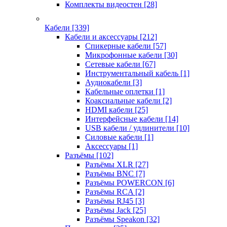
Комплекты видеостен
[28]
Кабели
[339]
Кабели и аксессуары
[212]
Спикерные кабели
[57]
Микрофонные кабели
[30]
Сетевые кабели
[67]
Инструментальный кабель
[1]
Аудиокабели
[3]
Кабельные оплетки
[1]
Коаксиальные кабели
[2]
HDMI кабели
[25]
Интерфейсные кабели
[14]
USB кабели / удлинители
[10]
Силовые кабели
[1]
Аксессуары
[1]
Разъёмы
[102]
Разъёмы XLR
[27]
Разъёмы BNC
[7]
Разъёмы POWERCON
[6]
Разъёмы RCA
[2]
Разъёмы RJ45
[3]
Разъёмы Jack
[25]
Разъёмы Speakon
[32]