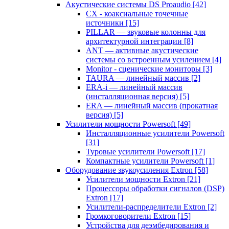
Акустические системы DS Proaudio
[42]
CX - коаксиальные точечные
источники
[15]
PILLAR — звуковые колонны для
архитектурной интеграции
[8]
ANT — активные акустические
системы со встроенным усилением
[4]
Monitor - сценические мониторы
[3]
TAURA — линейный массив
[2]
ERA-i — линейный массив
(инсталляционная версия)
[5]
ERA — линейный массив (прокатная
версия)
[5]
Усилители мощности Powersoft
[49]
Инсталляционные усилители Powersoft
[31]
Туровые усилители Powersoft
[17]
Компактные усилители Powersoft
[1]
Оборудование звукоусиления Extron
[58]
Усилители мощности Extron
[21]
Процессоры обработки сигналов (DSP)
Extron
[17]
Усилители-распределители Extron
[2]
Громкоговорители Extron
[15]
Устройства для деэмбедирования и