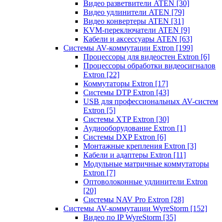
Видео разветвители ATEN
[30]
Видео удлинители ATEN
[79]
Видео конвертеры ATEN
[31]
KVM-переключатели ATEN
[9]
Кабели и аксессуары ATEN
[63]
Системы AV-коммутации Extron
[199]
Процессоры для видеостен Extron
[6]
Процессоры обработки видеосигналов
Extron
[22]
Коммутаторы Extron
[17]
Системы DTP Extron
[43]
USB для профессиональных AV-систем
Extron
[5]
Системы XTP Extron
[30]
Аудиооборудование Extron
[1]
Системы DXP Extron
[6]
Монтажные крепления Extron
[3]
Кабели и адаптеры Extron
[11]
Модульные матричные коммутаторы
Extron
[7]
Оптоволоконные удлинители Extron
[20]
Системы NAV Pro Extron
[28]
Системы AV-коммутации WyreStorm
[152]
Видео по IP WyreStorm
[35]