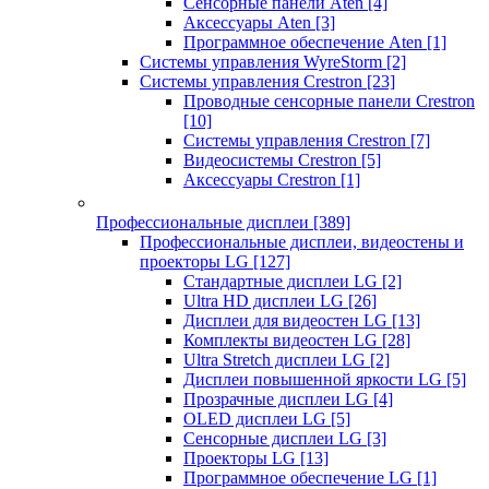
Сенсорные панели Aten
[4]
Аксессуары Aten
[3]
Программное обеспечение Aten
[1]
Системы управления WyreStorm
[2]
Системы управления Crestron
[23]
Проводные сенсорные панели Crestron
[10]
Системы управления Crestron
[7]
Видеосистемы Crestron
[5]
Аксессуары Crestron
[1]
Профессиональные дисплеи
[389]
Профессиональные дисплеи, видеостены и
проекторы LG
[127]
Стандартные дисплеи LG
[2]
Ultra HD дисплеи LG
[26]
Дисплеи для видеостен LG
[13]
Комплекты видеостен LG
[28]
Ultra Stretch дисплеи LG
[2]
Дисплеи повышенной яркости LG
[5]
Прозрачные дисплеи LG
[4]
OLED дисплеи LG
[5]
Сенсорные дисплеи LG
[3]
Проекторы LG
[13]
Программное обеспечение LG
[1]