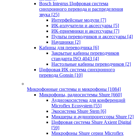
Bosch Integrus Цифровая система
синхронного перевода и распределения
звука
[25]
Интерфейсные модули
[7]
ИК-излучатели и аксессуары
[5]
ИК-приемники и аксессуары
[7]
Пульты переводчиков и аксессуары
[4]
Наушники
[2]
Кабины для переводчика
[6]
Закрытые кабины переводчиков
стандарта ISO 4043
[4]
Настольные кабины переводчиков
[2]
Цифровая ИК система синхронного
перевода Gonsin
[10]
Микрофонные системы и микрофоны
[1084]
Микрофоны, радиосистемы Shure
[660]
Аудиоэкосистема для конференций
Microflex Ecosystem
[55]
Экосистема Shure Stem
[6]
Микшеры и аудиопроцессоры Shure
[2]
Цифровая система Shure Axient Digital
[59]
Микрофоны Shure серии Microflex