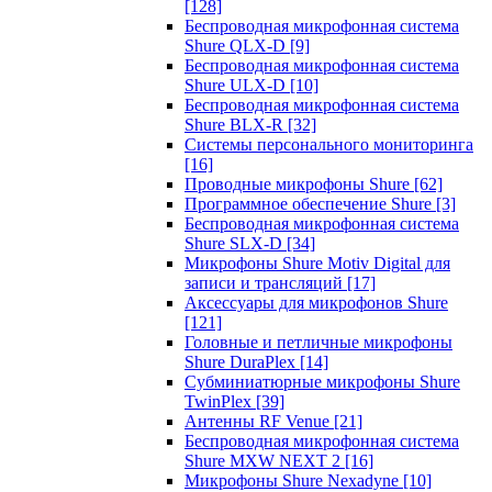
[128]
Беспроводная микрофонная система
Shure QLX-D
[9]
Беспроводная микрофонная система
Shure ULX-D
[10]
Беспроводная микрофонная система
Shure BLX-R
[32]
Системы персонального мониторинга
[16]
Проводные микрофоны Shure
[62]
Программное обеспечение Shure
[3]
Беспроводная микрофонная система
Shure SLX-D
[34]
Микрофоны Shure Motiv Digital для
записи и трансляций
[17]
Аксессуары для микрофонов Shure
[121]
Головные и петличные микрофоны
Shure DuraPlex
[14]
Субминиатюрные микрофоны Shure
TwinPlex
[39]
Антенны RF Venue
[21]
Беспроводная микрофонная система
Shure MXW NEXT 2
[16]
Микрофоны Shure Nexadyne
[10]