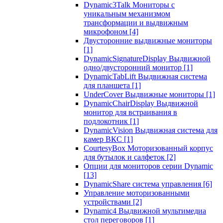
Dynamic3Talk Мониторы с
уникальным механизмом
трансформации и выдвижным
микрофоном
[4]
Двусторонние выдвижные мониторы
[1]
DynamicSignatureDisplay Выдвижной
одно/двусторонний монитор
[1]
DynamicTabLift Выдвижная система
для планшета
[1]
UnderCover Выдвижные мониторы
[1]
DynamicChairDisplay Выдвижной
монитор для встраивания в
подлокотник
[1]
DynamicVision Выдвижная система для
камер ВКС
[1]
CourtesyBox Моторизованный корпус
для бутылок и салфеток
[2]
Опции для мониторов серии Dynamic
[13]
DynamicShare система управления
[6]
Управление моторизованными
устройствами
[2]
Dynamic4 Выдвижной мультимедиа
стол переговоров
[1]