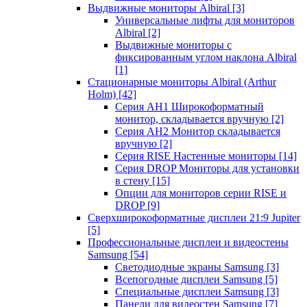
Выдвижные мониторы Albiral
[3]
Универсальные лифты для мониторов
Albiral
[2]
Выдвижные мониторы с
фиксированным углом наклона Albiral
[1]
Стационарные мониторы Albiral (Arthur
Holm)
[42]
Серия AH1 Широкоформатный
монитор, складывается вручную
[2]
Серия AH2 Монитор складывается
вручную
[2]
Серия RISE Настенные мониторы
[14]
Серия DROP Мониторы для установки
в стену
[15]
Опции для мониторов серии RISE и
DROP
[9]
Сверхширокоформатные дисплеи 21:9 Jupiter
[5]
Профессиональные дисплеи и видеостены
Samsung
[54]
Светодиодные экраны Samsung
[3]
Всепогодные дисплеи Samsung
[5]
Специальные дисплеи Samsung
[3]
Панели для видеостен Samsung
[7]