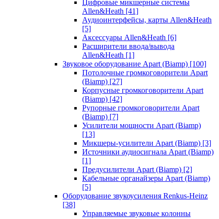
Цифровые микшерные системы
Allen&Heath
[41]
Аудиоинтерфейсы, карты Allen&Heath
[5]
Аксессуары Allen&Heath
[6]
Расширители ввода/вывода
Allen&Heath
[1]
Звуковое оборудование Apart (Biamp)
[100]
Потолочные громкоговорители Apart
(Biamp)
[27]
Корпусные громкоговорители Apart
(Biamp)
[42]
Рупорные громкоговорители Apart
(Biamp)
[7]
Усилители мощности Apart (Biamp)
[13]
Микшеры-усилители Apart (Biamp)
[3]
Источники аудиосигнала Apart (Biamp)
[1]
Предусилители Apart (Biamp)
[2]
Кабельные органайзеры Apart (Biamp)
[5]
Оборудование звукоусиления Renkus-Heinz
[38]
Управляемые звуковые колонны