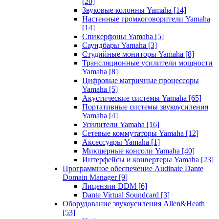
[20]
Звуковые колонны Yamaha
[14]
Настенные громкоговорители Yamaha
[14]
Спикерфоны Yamaha
[5]
Саундбары Yamaha
[3]
Студийные мониторы Yamaha
[8]
Трансляционные усилители мощности
Yamaha
[8]
Цифровые матричные процессоры
Yamaha
[5]
Акустические системы Yamaha
[65]
Портативные системы звукоусиления
Yamaha
[4]
Усилители Yamaha
[16]
Сетевые коммутаторы Yamaha
[12]
Аксессуары Yamaha
[1]
Микшерные консоли Yamaha
[40]
Интерфейсы и конвертеры Yamaha
[23]
Программное обеспечение Audinate Dante
Domain Manager
[9]
Лицензии DDM
[6]
Dante Virtual Soundcard
[3]
Оборудование звукоусиления Allen&Heath
[53]