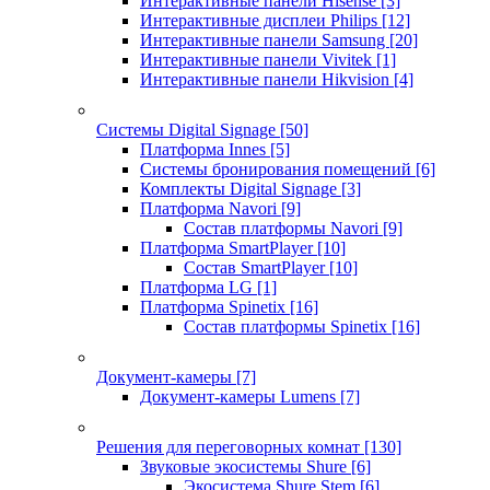
Интерактивные панели Hisense
[3]
Интерактивные дисплеи Philips
[12]
Интерактивные панели Samsung
[20]
Интерактивные панели Vivitek
[1]
Интерактивные панели Hikvision
[4]
Системы Digital Signage
[50]
Платформа Innes
[5]
Системы бронирования помещений
[6]
Комплекты Digital Signage
[3]
Платформа Navori
[9]
Состав платформы Navori
[9]
Платформа SmartPlayer
[10]
Состав SmartPlayer
[10]
Платформа LG
[1]
Платформа Spinetix
[16]
Состав платформы Spinetix
[16]
Документ-камеры
[7]
Документ-камеры Lumens
[7]
Решения для переговорных комнат
[130]
Звуковые экосистемы Shure
[6]
Экосистема Shure Stem
[6]