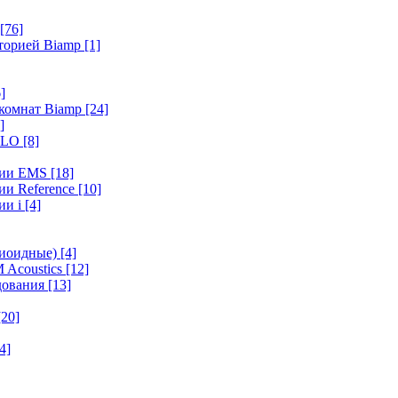
[76]
иторией Biamp
[1]
]
 комнат Biamp
[24]
]
HALO
[8]
ерии EMS
[18]
ии Reference
[10]
ии i
[4]
диоидные)
[4]
 Acoustics
[12]
удования
[13]
[20]
4]