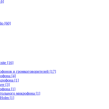
16]
dio
[60]
nite
[16]
офонов и громкоговорителей
[17]
крофона
[4]
икрофона
[1]
ver
[3]
рофона
[1]
стольного микрофона
[1]
r Holm
[1]