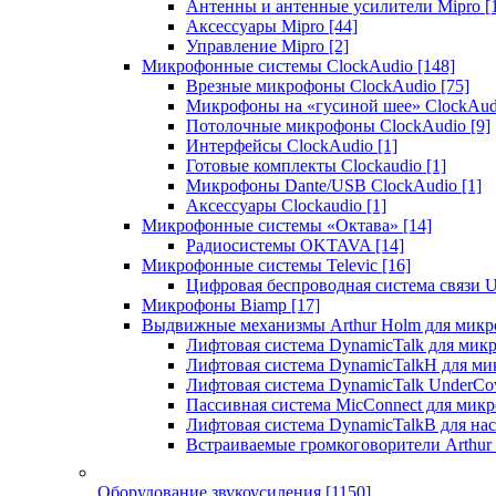
Антенны и антенные усилители Mipro
[
Аксессуары Mipro
[44]
Управление Mipro
[2]
Микрофонные системы ClockAudio
[148]
Врезные микрофоны ClockAudio
[75]
Микрофоны на «гусиной шее» ClockAu
Потолочные микрофоны ClockAudio
[9]
Интерфейсы ClockAudio
[1]
Готовые комплекты Clockaudio
[1]
Микрофоны Dante/USB ClockAudio
[1]
Аксессуары Clockaudio
[1]
Микрофонные системы «Октава»
[14]
Радиосистемы OKTAVA
[14]
Микрофонные системы Televic
[16]
Цифровая беспроводная система связи U
Микрофоны Biamp
[17]
Выдвижные механизмы Arthur Holm для микр
Лифтовая система DynamicTalk для ми
Лифтовая система DynamicTalkH для м
Лифтовая система DynamicTalk UnderCo
Пассивная система MicConnect для мик
Лифтовая система DynamicTalkB для на
Встраиваемые громкоговорители Arthu
Оборудование звукоусиления
[1150]