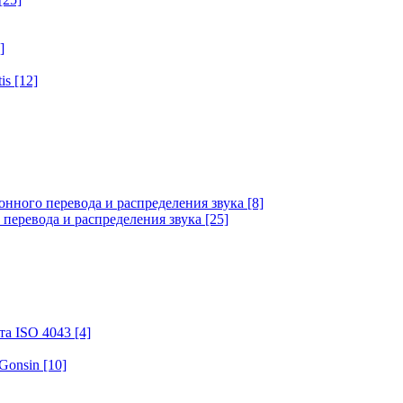
]
tis
[12]
онного перевода и распределения звука
[8]
 перевода и распределения звука
[25]
та ISO 4043
[4]
 Gonsin
[10]