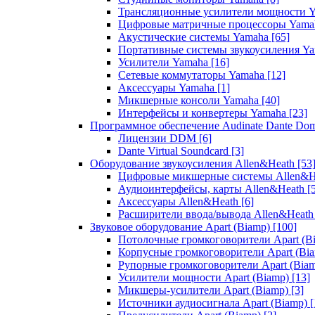
Трансляционные усилители мощности 
Цифровые матричные процессоры Yam
Акустические системы Yamaha
[65]
Портативные системы звукоусиления Y
Усилители Yamaha
[16]
Сетевые коммутаторы Yamaha
[12]
Аксессуары Yamaha
[1]
Микшерные консоли Yamaha
[40]
Интерфейсы и конвертеры Yamaha
[23]
Программное обеспечение Audinate Dante Do
Лицензии DDM
[6]
Dante Virtual Soundcard
[3]
Оборудование звукоусиления Allen&Heath
[53
Цифровые микшерные системы Allen&
Аудиоинтерфейсы, карты Allen&Heath
[
Аксессуары Allen&Heath
[6]
Расширители ввода/вывода Allen&Heat
Звуковое оборудование Apart (Biamp)
[100]
Потолочные громкоговорители Apart (B
Корпусные громкоговорители Apart (Bi
Рупорные громкоговорители Apart (Bia
Усилители мощности Apart (Biamp)
[13]
Микшеры-усилители Apart (Biamp)
[3]
Источники аудиосигнала Apart (Biamp)
[