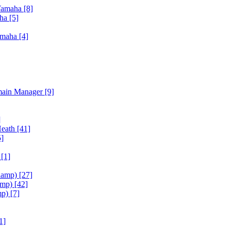
Yamaha
[8]
aha
[5]
amaha
[4]
main Manager
[9]
]
Heath
[41]
5]
h
[1]
iamp)
[27]
amp)
[42]
mp)
[7]
1]