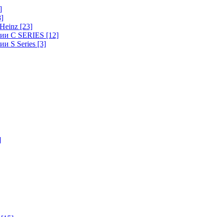
]
8]
-Heinz
[23]
ерии C SERIES
[12]
ии S Series
[3]
]