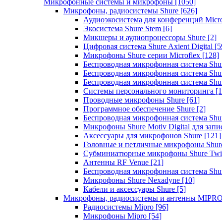
Микрофонные системы и микрофоны
[1050]
Микрофоны, радиосистемы Shure
[626]
Аудиоэкосистема для конференций Micro
Экосистема Shure Stem
[6]
Микшеры и аудиопроцессоры Shure
[2]
Цифровая система Shure Axient Digital
[5
Микрофоны Shure серии Microflex
[128]
Беспроводная микрофонная система Sh
Беспроводная микрофонная система Sh
Беспроводная микрофонная система Sh
Системы персонального мониторинга
[1
Проводные микрофоны Shure
[61]
Программное обеспечение Shure
[2]
Беспроводная микрофонная система Sh
Микрофоны Shure Motiv Digital для зап
Аксессуары для микрофонов Shure
[121]
Головные и петличные микрофоны Shur
Субминиатюрные микрофоны Shure Twi
Антенны RF Venue
[21]
Беспроводная микрофонная система S
Микрофоны Shure Nexadyne
[10]
Кабели и аксессуары Shure
[5]
Микрофоны, радиосистемы и антенны MIPR
Радиосистемы Mipro
[96]
Микрофоны Mipro
[54]