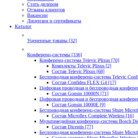
Стать дилером
Отзывы клиентов
Вакансии
Лицензии и сертификаты
Каталог
Уцененные товары
[32]
Конференц-системы
[336]
Конференц-система Televic Plixus
[70]
Комплекты Televic Plixus
[2]
Состав Televic Plixus
[68]
Беспроводная конференц-система Televic Con
Состав Confidea FLEX G4
[17]
Цифровая проводная и беспроводная конфере
Состав Gonsin 10000N
[71]
Цифровая проводная и беспроводная конфере
Состав Gonsin 10000E
[9]
Беспроводная конференц-система Shure Microfl
Состав Microflex Complete Wireless
[16]
Мультимедийная конференц-система Bosch Dic
Состав Dicentis
[77]
Беспроводная конференц-система Shure Microfl
Состав системы Shure Microflex Wireless