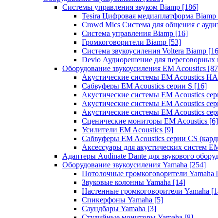
Системы управления звуком Biamp
[186]
Tesira Цифровая медиаплатформа Biamp
Crowd Mics Система для общения с ауд
Система управления Biamp
[16]
Громкоговорители Biamp
[53]
Система звукоусиления Voltera Biamp
[16
Devio Аудиорешение для переговорных
Оборудование звукоусиления EM Acoustics
[87
Акустические системы EM Acoustics 
Сабвуферы EM Acoustics серии S
[16]
Акустические системы EM Acoustics с
Акустические системы EM Acoustics сер
Акустические системы EM Acoustics сер
Сценические мониторы EM Acoustics
[6]
Усилители EM Acoustics
[9]
Сабвуферы EM Acoustics серии CS (кар
Аксессуары для акустических систем EM
Адаптеры Audinate Dante для звукового обор
Оборудование звукоусиления Yamaha
[254]
Потолочные громкоговорители Yamaha
Звуковые колонны Yamaha
[14]
Настенные громкоговорители Yamaha
[1
Спикерфоны Yamaha
[5]
Саундбары Yamaha
[3]
Студийные мониторы Yamaha
[8]