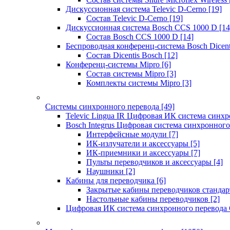
Дискуссионная система Televic D-Cerno
[19]
Состав Televic D-Cerno
[19]
Дискуссионная система Bosch CCS 1000 D
[14
Состав Bosch CCS 1000 D
[14]
Беспроводная конференц-система Bosch Dicen
Состав Dicentis Bosch
[12]
Конференц-системы Mipro
[6]
Состав системы Mipro
[3]
Комплекты системы Mipro
[3]
Системы синхронного перевода
[49]
Televic Lingua IR Цифровая ИК система синхр
Bosch Integrus Цифровая система синхронного
Интерфейсные модули
[7]
ИК-излучатели и аксессуары
[5]
ИК-приемники и аксессуары
[7]
Пульты переводчиков и аксессуары
[4]
Наушники
[2]
Кабины для переводчика
[6]
Закрытые кабины переводчиков стандар
Настольные кабины переводчиков
[2]
Цифровая ИК система синхронного перевода