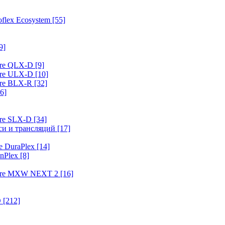
flex Ecosystem
[55]
9]
ure QLX-D
[9]
ure ULX-D
[10]
ure BLX-R
[32]
6]
ure SLX-D
[34]
иси и трансляций
[17]
e DuraPlex
[14]
nPlex
[8]
hure MXW NEXT 2
[16]
O
[212]