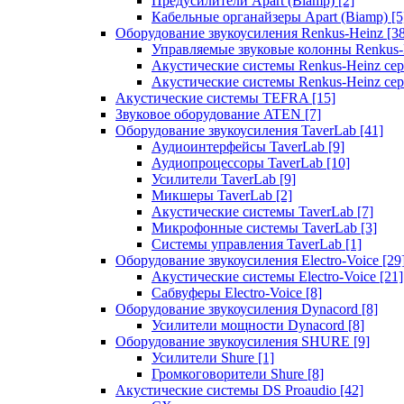
Предусилители Apart (Biamp)
[2]
Кабельные органайзеры Apart (Biamp)
[5
Оборудование звукоусиления Renkus-Heinz
[3
Управляемые звуковые колонны Renkus
Акустические системы Renkus-Heinz с
Акустические системы Renkus-Heinz сер
Акустические системы TEFRA
[15]
Звуковое оборудование ATEN
[7]
Оборудование звукоусиления TaverLab
[41]
Аудиоинтерфейсы TaverLab
[9]
Аудиопроцессоры TaverLab
[10]
Усилители TaverLab
[9]
Микшеры TaverLab
[2]
Акустические системы TaverLab
[7]
Микрофонные системы TaverLab
[3]
Системы управления TaverLab
[1]
Оборудование звукоусиления Electro-Voice
[29
Акустические системы Electro-Voice
[21]
Сабвуферы Electro-Voice
[8]
Оборудование звукоусиления Dynacord
[8]
Усилители мощности Dynacord
[8]
Оборудование звукоусиления SHURE
[9]
Усилители Shure
[1]
Громкоговорители Shure
[8]
Акустические системы DS Proaudio
[42]