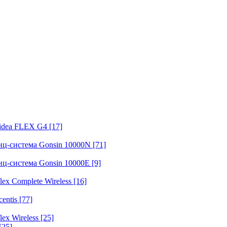
fidea FLEX G4
[17]
нц-система Gonsin 10000N
[71]
нц-система Gonsin 10000E
[9]
ex Complete Wireless
[16]
entis
[77]
ex Wireless
[25]
[25]