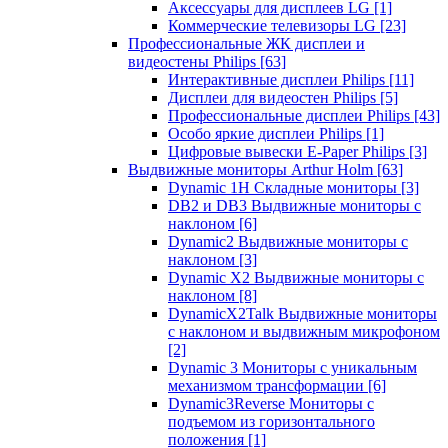
Аксессуары для дисплеев LG
[1]
Коммерческие телевизоры LG
[23]
Профессиональные ЖК дисплеи и
видеостены Philips
[63]
Интерактивные дисплеи Philips
[11]
Дисплеи для видеостен Philips
[5]
Профессиональные дисплеи Philips
[43]
Особо яркие дисплеи Philips
[1]
Цифровые вывески E-Paper Philips
[3]
Выдвижные мониторы Arthur Holm
[63]
Dynamic 1Н Складные мониторы
[3]
DB2 и DB3 Выдвижные мониторы с
наклоном
[6]
Dynamic2 Выдвижные мониторы с
наклоном
[3]
Dynamic X2 Выдвижные мониторы с
наклоном
[8]
DynamicX2Talk Выдвижные мониторы
с наклоном и выдвижным микрофоном
[2]
Dynamic 3 Мониторы с уникальным
механизмом трансформации
[6]
Dynamic3Reverse Мониторы с
подъемом из горизонтального
положения
[1]