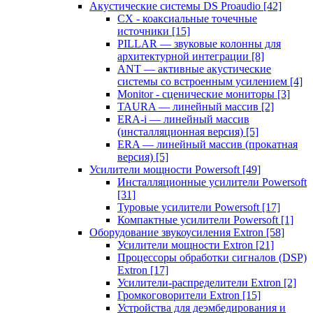
Акустические системы DS Proaudio
[42]
CX - коаксиальные точечные
источники
[15]
PILLAR — звуковые колонны для
архитектурной интеграции
[8]
ANT — активные акустические
системы со встроенным усилением
[4]
Monitor - сценические мониторы
[3]
TAURA — линейный массив
[2]
ERA-i — линейный массив
(инсталляционная версия)
[5]
ERA — линейный массив (прокатная
версия)
[5]
Усилители мощности Powersoft
[49]
Инсталляционные усилители Powersoft
[31]
Туровые усилители Powersoft
[17]
Компактные усилители Powersoft
[1]
Оборудование звукоусиления Extron
[58]
Усилители мощности Extron
[21]
Процессоры обработки сигналов (DSP)
Extron
[17]
Усилители-распределители Extron
[2]
Громкоговорители Extron
[15]
Устройства для деэмбедирования и