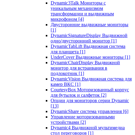
Dynamic3Talk Мониторы с
уникальным механизмом
трансформации и выдвижным
микрофоном
[4]
Двусторонние выдвижные мониторы
[1]
DynamicSignatureDisplay Выдвижной
одно/двусторонний монитор
[1]
DynamicTabLift Выдвижная система
для планшета
[1]
UnderCover Выдвижные мониторы
[1]
DynamicChairDisplay Выдвижной
монитор для встраивания в
подлокотник
[1]
DynamicVision Выдвижная система для
камер ВКС
[1]
CourtesyBox Моторизованный корпус
для бутылок и салфеток
[2]
Опции для мониторов серии Dynamic
[13]
DynamicShare система управления
[6]
Управление моторизованными
устройствами
[2]
Dynamic4 Выдвижной мультимедиа
стол переговоров
[1]