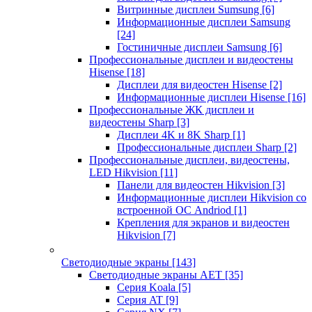
Витринные дисплеи Sumsung
[6]
Информационные дисплеи Samsung
[24]
Гостиничные дисплеи Samsung
[6]
Профессиональные дисплеи и видеостены
Hisense
[18]
Дисплеи для видеостен Hisense
[2]
Информационные дисплеи Hisense
[16]
Профессиональные ЖК дисплеи и
видеостены Sharp
[3]
Дисплеи 4K и 8K Sharp
[1]
Профессиональные дисплеи Sharp
[2]
Профессиональные дисплеи, видеостены,
LED Hikvision
[11]
Панели для видеостен Hikvision
[3]
Информационные дисплеи Hikvision со
встроенной ОС Andriod
[1]
Крепления для экранов и видеостен
Hikvision
[7]
Светодиодные экраны
[143]
Светодиодные экраны AET
[35]
Cерия Koala
[5]
Серия AT
[9]