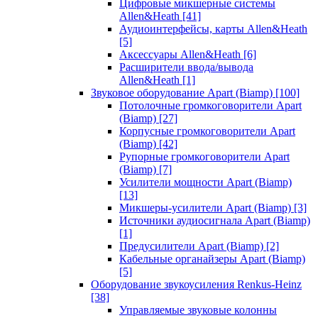
Цифровые микшерные системы
Allen&Heath
[41]
Аудиоинтерфейсы, карты Allen&Heath
[5]
Аксессуары Allen&Heath
[6]
Расширители ввода/вывода
Allen&Heath
[1]
Звуковое оборудование Apart (Biamp)
[100]
Потолочные громкоговорители Apart
(Biamp)
[27]
Корпусные громкоговорители Apart
(Biamp)
[42]
Рупорные громкоговорители Apart
(Biamp)
[7]
Усилители мощности Apart (Biamp)
[13]
Микшеры-усилители Apart (Biamp)
[3]
Источники аудиосигнала Apart (Biamp)
[1]
Предусилители Apart (Biamp)
[2]
Кабельные органайзеры Apart (Biamp)
[5]
Оборудование звукоусиления Renkus-Heinz
[38]
Управляемые звуковые колонны