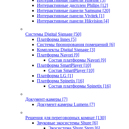
Интерактивные панели Hisense
[3]
Интерактивные дисплеи Philips
[12]
Интерактивные панели Samsung
[20]
Интерактивные панели Vivitek
[1]
Интерактивные панели Hikvision
[4]
Системы Digital Signage
[50]
Платформа Innes
[5]
Системы бронирования помещений
[6]
Комплекты Digital Signage
[3]
Платформа Navori
[9]
Состав платформы Navori
[9]
Платформа SmartPlayer
[10]
Состав SmartPlayer
[10]
Платформа LG
[1]
Платформа Spinetix
[16]
Состав платформы Spinetix
[16]
Документ-камеры
[7]
Документ-камеры Lumens
[7]
Решения для переговорных комнат
[130]
Звуковые экосистемы Shure
[6]
Экосистема Shure Stem
[6]