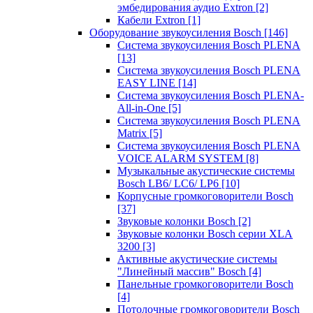
эмбедирования аудио Extron
[2]
Кабели Extron
[1]
Оборудование звукоусиления Bosch
[146]
Система звукоусиления Bosch PLENA
[13]
Система звукоусиления Bosch PLENA
EASY LINE
[14]
Система звукоусиления Bosch PLENA-
All-in-One
[5]
Система звукоусиления Bosch PLENA
Matrix
[5]
Система звукоусиления Bosch PLENA
VOICE ALARM SYSTEM
[8]
Музыкальные акустические системы
Bosch LB6/ LC6/ LP6
[10]
Корпусные громкоговорители Bosch
[37]
Звуковые колонки Bosch
[2]
Звуковые колонки Bosch серии XLA
3200
[3]
Активные акустические системы
"Линейный массив" Bosch
[4]
Панельные громкоговорители Bosch
[4]
Потолочные громкоговорители Bosch