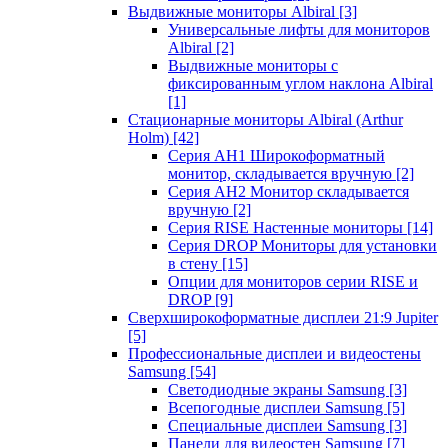
Выдвижные мониторы Albiral
[3]
Универсальные лифты для мониторов
Albiral
[2]
Выдвижные мониторы с
фиксированным углом наклона Albiral
[1]
Стационарные мониторы Albiral (Arthur
Holm)
[42]
Серия AH1 Широкоформатный
монитор, складывается вручную
[2]
Серия AH2 Монитор складывается
вручную
[2]
Серия RISE Настенные мониторы
[14]
Серия DROP Мониторы для установки
в стену
[15]
Опции для мониторов серии RISE и
DROP
[9]
Сверхширокоформатные дисплеи 21:9 Jupiter
[5]
Профессиональные дисплеи и видеостены
Samsung
[54]
Светодиодные экраны Samsung
[3]
Всепогодные дисплеи Samsung
[5]
Специальные дисплеи Samsung
[3]
Панели для видеостен Samsung
[7]