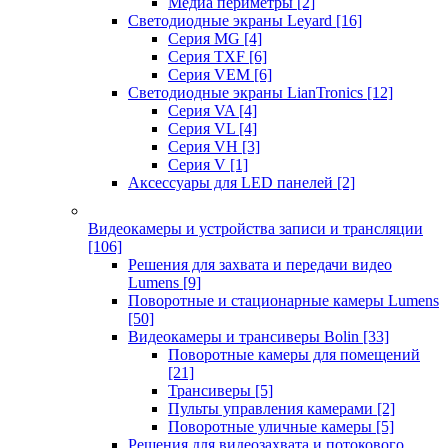
Медиа периметры
[2]
Светодиодные экраны Leyard
[16]
Серия MG
[4]
Серия TXF
[6]
Серия VEM
[6]
Светодиодные экраны LianTronics
[12]
Серия VA
[4]
Серия VL
[4]
Серия VH
[3]
Серия V
[1]
Аксессуары для LED панелей
[2]
Видеокамеры и устройства записи и трансляции
[106]
Решения для захвата и передачи видео
Lumens
[9]
Поворотные и стационарные камеры Lumens
[50]
Видеокамеры и трансиверы Bolin
[33]
Поворотные камеры для помещений
[21]
Трансиверы
[5]
Пульты управления камерами
[2]
Поворотные уличные камеры
[5]
Решения для видеозахвата и потокового