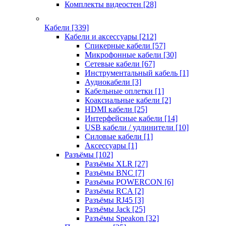
Комплекты видеостен
[28]
Кабели
[339]
Кабели и аксессуары
[212]
Спикерные кабели
[57]
Микрофонные кабели
[30]
Сетевые кабели
[67]
Инструментальный кабель
[1]
Аудиокабели
[3]
Кабельные оплетки
[1]
Коаксиальные кабели
[2]
HDMI кабели
[25]
Интерфейсные кабели
[14]
USB кабели / удлинители
[10]
Силовые кабели
[1]
Аксессуары
[1]
Разъёмы
[102]
Разъёмы XLR
[27]
Разъёмы BNC
[7]
Разъёмы POWERCON
[6]
Разъёмы RCA
[2]
Разъёмы RJ45
[3]
Разъёмы Jack
[25]
Разъёмы Speakon
[32]