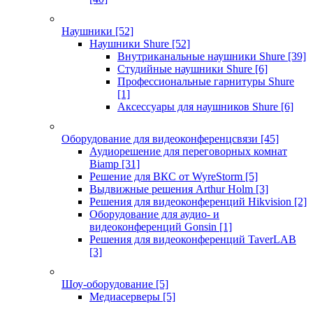
Наушники
[52]
Наушники Shure
[52]
Внутриканальные наушники Shure
[39]
Студийные наушники Shure
[6]
Профессиональные гарнитуры Shure
[1]
Аксессуары для наушников Shure
[6]
Оборудование для видеоконференцсвязи
[45]
Аудиорешение для переговорных комнат
Biamp
[31]
Решение для ВКС от WyreStorm
[5]
Выдвижные решения Arthur Holm
[3]
Решения для видеоконференций Hikvision
[2]
Оборудование для аудио- и
видеоконференций Gonsin
[1]
Решения для видеоконференций TaverLAB
[3]
Шоу-оборудование
[5]
Медиасерверы
[5]