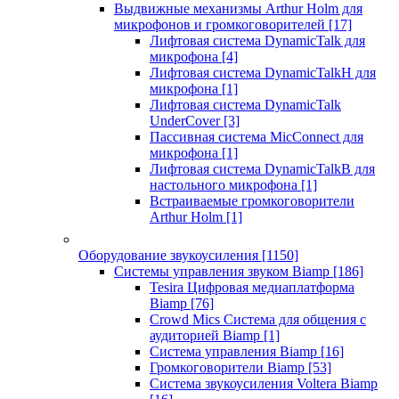
Выдвижные механизмы Arthur Holm для
микрофонов и громкоговорителей
[17]
Лифтовая система DynamicTalk для
микрофона
[4]
Лифтовая система DynamicTalkH для
микрофона
[1]
Лифтовая система DynamicTalk
UnderCover
[3]
Пассивная система MicConnect для
микрофона
[1]
Лифтовая система DynamicTalkB для
настольного микрофона
[1]
Встраиваемые громкоговорители
Arthur Holm
[1]
Оборудование звукоусиления
[1150]
Системы управления звуком Biamp
[186]
Tesira Цифровая медиаплатформа
Biamp
[76]
Crowd Mics Система для общения с
аудиторией Biamp
[1]
Система управления Biamp
[16]
Громкоговорители Biamp
[53]
Система звукоусиления Voltera Biamp