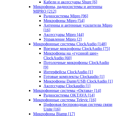
Кабели и аксессуары Shure
[6]
Микрофоны, радиосистемы и антенны
MIPRO
[212]
Радиосистемы Mipro
[96]
Микрофоны Mipro
[54]
Антенны и антенные усилители Mipro
[16]
Аксессуары Mipro
[44]
Управление Mipro
[2]
Микрофонные системы ClockAudio
[148]
Врезные микрофоны ClockAudio
[75]
Микрофоны на «гусиной шее»
ClockAudio
[60]
Потолочные микрофоны ClockAudio
[9]
Интерфейсы ClockAudio
[1]
Готовые комплекты Clockaudio
[1]
Микрофоны Dante/USB ClockAudio
[1]
Аксессуары Clockaudio
[1]
Микрофонные системы «Октава»
[14]
Радиосистемы OKTAVA
[14]
Микрофонные системы Televic
[16]
Цифровая беспроводная система связи
Unite
[16]
Микрофоны Biamp
[17]