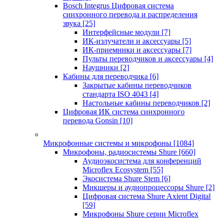
Bosch Integrus Цифровая система
синхронного перевода и распределения
звука
[25]
Интерфейсные модули
[7]
ИК-излучатели и аксессуары
[5]
ИК-приемники и аксессуары
[7]
Пульты переводчиков и аксессуары
[4]
Наушники
[2]
Кабины для переводчика
[6]
Закрытые кабины переводчиков
стандарта ISO 4043
[4]
Настольные кабины переводчиков
[2]
Цифровая ИК система синхронного
перевода Gonsin
[10]
Микрофонные системы и микрофоны
[1084]
Микрофоны, радиосистемы Shure
[660]
Аудиоэкосистема для конференций
Microflex Ecosystem
[55]
Экосистема Shure Stem
[6]
Микшеры и аудиопроцессоры Shure
[2]
Цифровая система Shure Axient Digital
[59]
Микрофоны Shure серии Microflex