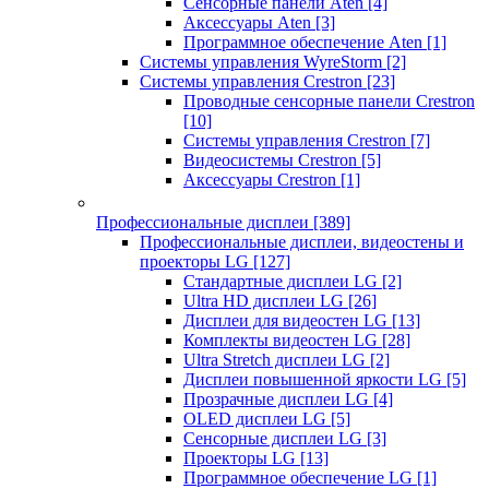
Сенсорные панели Aten
[4]
Аксессуары Aten
[3]
Программное обеспечение Aten
[1]
Системы управления WyreStorm
[2]
Системы управления Crestron
[23]
Проводные сенсорные панели Crestron
[10]
Системы управления Crestron
[7]
Видеосистемы Crestron
[5]
Аксессуары Crestron
[1]
Профессиональные дисплеи
[389]
Профессиональные дисплеи, видеостены и
проекторы LG
[127]
Стандартные дисплеи LG
[2]
Ultra HD дисплеи LG
[26]
Дисплеи для видеостен LG
[13]
Комплекты видеостен LG
[28]
Ultra Stretch дисплеи LG
[2]
Дисплеи повышенной яркости LG
[5]
Прозрачные дисплеи LG
[4]
OLED дисплеи LG
[5]
Сенсорные дисплеи LG
[3]
Проекторы LG
[13]
Программное обеспечение LG
[1]