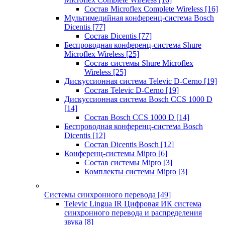
Состав Microflex Complete Wireless
[16]
Мультимедийная конференц-система Bosch
Dicentis
[77]
Состав Dicentis
[77]
Беспроводная конференц-система Shure
Microflex Wireless
[25]
Состав системы Shure Microflex
Wireless
[25]
Дискуссионная система Televic D-Cerno
[19]
Состав Televic D-Cerno
[19]
Дискуссионная система Bosch CCS 1000 D
[14]
Состав Bosch CCS 1000 D
[14]
Беспроводная конференц-система Bosch
Dicentis
[12]
Состав Dicentis Bosch
[12]
Конференц-системы Mipro
[6]
Состав системы Mipro
[3]
Комплекты системы Mipro
[3]
Системы синхронного перевода
[49]
Televic Lingua IR Цифровая ИК система
синхронного перевода и распределения
звука
[8]