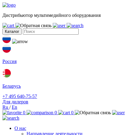
Дистрибьютор мультимедийного оборудования
Каталог
Россия
Беларусь
+7 495 640-75-57
Для дилеров
Ru
/
En
0
0
0
О нас
Направление деятельности