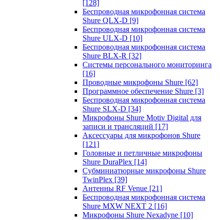
[128]
Беспроводная микрофонная система
Shure QLX-D
[9]
Беспроводная микрофонная система
Shure ULX-D
[10]
Беспроводная микрофонная система
Shure BLX-R
[32]
Системы персонального мониторинга
[16]
Проводные микрофоны Shure
[62]
Программное обеспечение Shure
[3]
Беспроводная микрофонная система
Shure SLX-D
[34]
Микрофоны Shure Motiv Digital для
записи и трансляций
[17]
Аксессуары для микрофонов Shure
[121]
Головные и петличные микрофоны
Shure DuraPlex
[14]
Субминиатюрные микрофоны Shure
TwinPlex
[39]
Антенны RF Venue
[21]
Беспроводная микрофонная система
Shure MXW NEXT 2
[16]
Микрофоны Shure Nexadyne
[10]