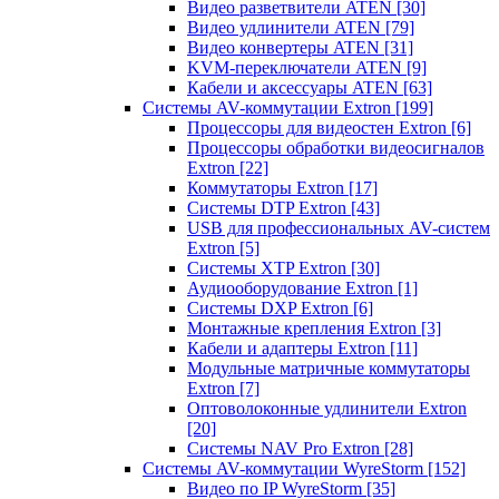
Видео разветвители ATEN
[30]
Видео удлинители ATEN
[79]
Видео конвертеры ATEN
[31]
KVM-переключатели ATEN
[9]
Кабели и аксессуары ATEN
[63]
Системы AV-коммутации Extron
[199]
Процессоры для видеостен Extron
[6]
Процессоры обработки видеосигналов
Extron
[22]
Коммутаторы Extron
[17]
Системы DTP Extron
[43]
USB для профессиональных AV-систем
Extron
[5]
Системы XTP Extron
[30]
Аудиооборудование Extron
[1]
Системы DXP Extron
[6]
Монтажные крепления Extron
[3]
Кабели и адаптеры Extron
[11]
Модульные матричные коммутаторы
Extron
[7]
Оптоволоконные удлинители Extron
[20]
Системы NAV Pro Extron
[28]
Системы AV-коммутации WyreStorm
[152]
Видео по IP WyreStorm
[35]