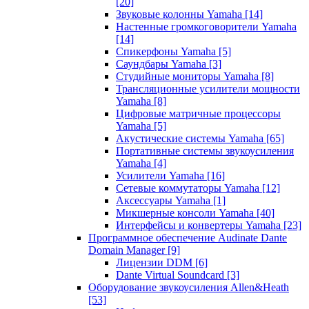
[20]
Звуковые колонны Yamaha
[14]
Настенные громкоговорители Yamaha
[14]
Спикерфоны Yamaha
[5]
Саундбары Yamaha
[3]
Студийные мониторы Yamaha
[8]
Трансляционные усилители мощности
Yamaha
[8]
Цифровые матричные процессоры
Yamaha
[5]
Акустические системы Yamaha
[65]
Портативные системы звукоусиления
Yamaha
[4]
Усилители Yamaha
[16]
Сетевые коммутаторы Yamaha
[12]
Аксессуары Yamaha
[1]
Микшерные консоли Yamaha
[40]
Интерфейсы и конвертеры Yamaha
[23]
Программное обеспечение Audinate Dante
Domain Manager
[9]
Лицензии DDM
[6]
Dante Virtual Soundcard
[3]
Оборудование звукоусиления Allen&Heath
[53]