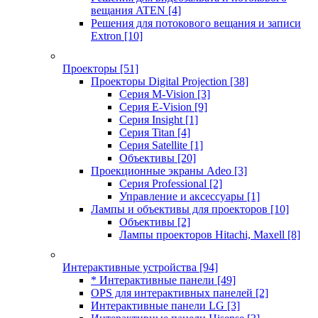
вещания ATEN
[4]
Решения для потокового вещания и записи
Extron
[10]
Проекторы
[51]
Проекторы Digital Projection
[38]
Серия M-Vision
[3]
Серия E-Vision
[9]
Серия Insight
[1]
Серия Titan
[4]
Серия Satellite
[1]
Объективы
[20]
Проекционные экраны Adeo
[3]
Серия Professional
[2]
Управление и аксессуары
[1]
Лампы и объективы для проекторов
[10]
Объективы
[2]
Лампы проекторов Hitachi, Maxell
[8]
Интерактивные устройства
[94]
* Интерактивные панели
[49]
OPS для интерактивных панелей
[2]
Интерактивные панели LG
[3]