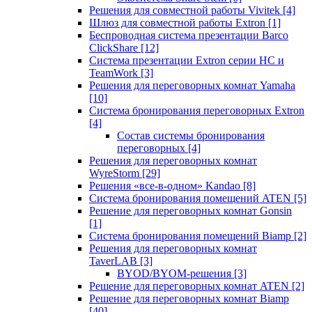
Решения для совместной работы Vivitek
[4]
Шлюз для совместной работы Extron
[1]
Беспроводная система презентации Barco
ClickShare
[12]
Система презентации Extron серии HC и
TeamWork
[3]
Решения для переговорных комнат Yamaha
[10]
Система бронирования переговорных Extron
[4]
Состав системы бронирования
переговорных
[4]
Решения для переговорных комнат
WyreStorm
[29]
Решения «все-в-одном» Kandao
[8]
Система бронирования помещений ATEN
[5]
Решение для переговорных комнат Gonsin
[1]
Система бронирования помещений Biamp
[2]
Решения для переговорных комнат
TaverLAB
[3]
BYOD/BYOM-решения
[3]
Решение для переговорных комнат ATEN
[2]
Решение для переговорных комнат Biamp
[40]