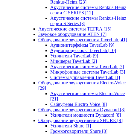
Renkus-Heinz
[23]
Акустические системы Renkus-Heinz
серии C SERIES
[12]
Акустические системы Renkus-Heinz
серии S Series
[3]
Акустические системы TEFRA
[15]
Звуковое оборудование ATEN
[7]
Оборудование звукоусиления TaverLab
[41]
Аудиоинтерфейсы TaverLab
[9]
Аудиопроцессоры TaverLab
[10]
Усилители TaverLab
[9]
Микшеры TaverLab
[2]
Акустические системы TaverLab
[7]
Микрофонные системы TaverLab
[3]
Системы управления TaverLab
[1]
Оборудование звукоусиления Electro-Voice
[29]
Акустические системы Electro-Voice
[21]
Сабвуферы Electro-Voice
[8]
Оборудование звукоусиления Dynacord
[8]
Усилители мощности Dynacord
[8]
Оборудование звукоусиления SHURE
[9]
Усилители Shure
[1]
Громкоговорители Shure
[8]