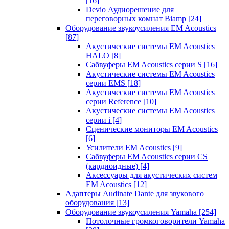
[16]
Devio Аудиорешение для
переговорных комнат Biamp
[24]
Оборудование звукоусиления EM Acoustics
[87]
Акустические системы EM Acoustics
HALO
[8]
Сабвуферы EM Acoustics серии S
[16]
Акустические системы EM Acoustics
серии EMS
[18]
Акустические системы EM Acoustics
серии Reference
[10]
Акустические системы EM Acoustics
серии i
[4]
Сценические мониторы EM Acoustics
[6]
Усилители EM Acoustics
[9]
Сабвуферы EM Acoustics серии CS
(кардиоидные)
[4]
Аксессуары для акустических систем
EM Acoustics
[12]
Адаптеры Audinate Dante для звукового
оборудования
[13]
Оборудование звукоусиления Yamaha
[254]
Потолочные громкоговорители Yamaha