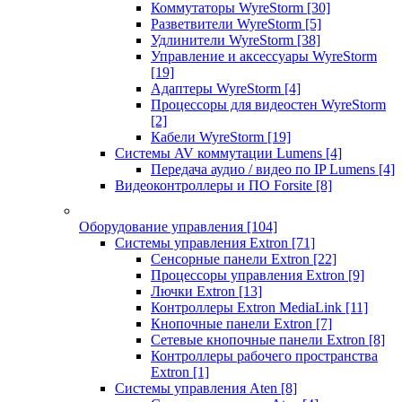
Коммутаторы WyreStorm
[30]
Разветвители WyreStorm
[5]
Удлинители WyreStorm
[38]
Управление и аксессуары WyreStorm
[19]
Адаптеры WyreStorm
[4]
Процессоры для видеостен WyreStorm
[2]
Кабели WyreStorm
[19]
Системы AV коммутации Lumens
[4]
Передача аудио / видео по IP Lumens
[4]
Видеоконтроллеры и ПО Forsite
[8]
Оборудование управления
[104]
Системы управления Extron
[71]
Сенсорные панели Extron
[22]
Процессоры управления Extron
[9]
Лючки Extron
[13]
Контроллеры Extron MediaLink
[11]
Кнопочные панели Extron
[7]
Сетевые кнопочные панели Extron
[8]
Контроллеры рабочего пространства
Extron
[1]
Системы управления Aten
[8]