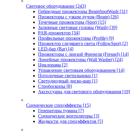
Световое оборудование
[243]
Гибридные прожекторы BeamSpotWash
[31]
Прожекторы с узким лучом (Beam)
[26]
Точечные прожекторы (Spot)
[15]
Заливные световые головы (Wash)
[39]
PAR-прожектор
[34]
Профильные прожекторы (Profile)
[9]
Прожектор следящего света (FollowSpot)
[2]
LED-бар (Bar)
[4]
Прожекторы с линзой Френеля (Fresnel)
[14]
Линейные прожекторы (Wall Washer)
[24]
Циклорама
[2]
Управление световым оборудованием
[14]
Потолочные светильники
[1]
Светодиодный диско-шар
[1]
Стробоскопы
[8]
Аксессуары для светового оборудования
[19]
Сценические спецэффекты
[15]
Генераторы тумана
[7]
Сценические вентиляторы
[3]
Жидкости для спецэффектов
[5]