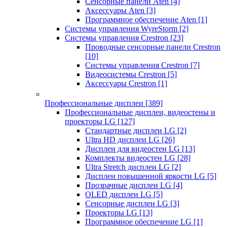
Сенсорные панели Aten
[4]
Аксессуары Aten
[3]
Программное обеспечение Aten
[1]
Системы управления WyreStorm
[2]
Системы управления Crestron
[23]
Проводные сенсорные панели Crestron
[10]
Системы управления Crestron
[7]
Видеосистемы Crestron
[5]
Аксессуары Crestron
[1]
Профессиональные дисплеи
[389]
Профессиональные дисплеи, видеостены и
проекторы LG
[127]
Стандартные дисплеи LG
[2]
Ultra HD дисплеи LG
[26]
Дисплеи для видеостен LG
[13]
Комплекты видеостен LG
[28]
Ultra Stretch дисплеи LG
[2]
Дисплеи повышенной яркости LG
[5]
Прозрачные дисплеи LG
[4]
OLED дисплеи LG
[5]
Сенсорные дисплеи LG
[3]
Проекторы LG
[13]
Программное обеспечение LG
[1]