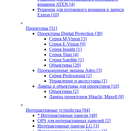
вещания ATEN
[4]
Решения для потокового вещания и записи
Extron
[10]
Проекторы
[51]
Проекторы Digital Projection
[38]
Серия M-Vision
[3]
Серия E-Vision
[9]
Серия Insight
[1]
Серия Titan
[4]
Серия Satellite
[1]
Объективы
[20]
Проекционные экраны Adeo
[3]
Серия Professional
[2]
Управление и аксессуары
[1]
Лампы и объективы для проекторов
[10]
Объективы
[2]
Лампы проекторов Hitachi, Maxell
[8]
Интерактивные устройства
[94]
* Интерактивные панели
[49]
OPS для интерактивных панелей
[2]
Интерактивные панели LG
[3]