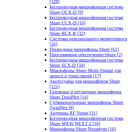
[128]
Беспроводная микрофонная система
Shure QLX-D
[9]
Беспроводная микрофонная система
Shure ULX-D
[10]
Беспроводная микрофонная система
Shure BLX-R
[32]
Системы персонального мониторинга
[16]
Проводные микрофоны Shure
[61]
Программное обеспечение Shure
[2]
Беспроводная микрофонная система
Shure SLX-D
[34]
Микрофоны Shure Motiv Digital для
записи и трансляций
[17]
Аксессуары для микрофонов Shure
[121]
Головные и петличные микрофоны
Shure DuraPlex
[14]
Субминиатюрные микрофоны Shure
TwinPlex
[8]
Антенны RF Venue
[21]
Беспроводная микрофонная система
Shure MXW NEXT 2
[16]
Микрофоны Shure Nexadyne
[10]