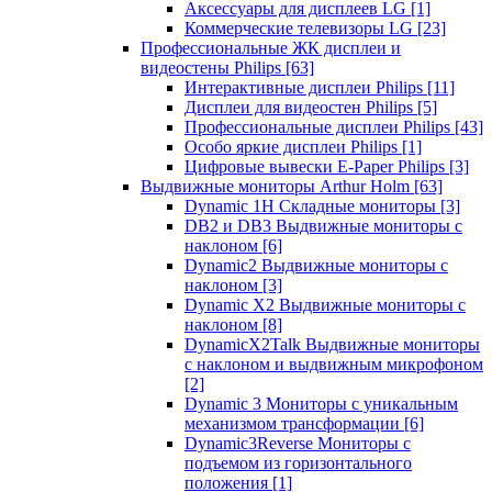
Аксессуары для дисплеев LG
[1]
Коммерческие телевизоры LG
[23]
Профессиональные ЖК дисплеи и
видеостены Philips
[63]
Интерактивные дисплеи Philips
[11]
Дисплеи для видеостен Philips
[5]
Профессиональные дисплеи Philips
[43]
Особо яркие дисплеи Philips
[1]
Цифровые вывески E-Paper Philips
[3]
Выдвижные мониторы Arthur Holm
[63]
Dynamic 1Н Складные мониторы
[3]
DB2 и DB3 Выдвижные мониторы с
наклоном
[6]
Dynamic2 Выдвижные мониторы с
наклоном
[3]
Dynamic X2 Выдвижные мониторы с
наклоном
[8]
DynamicX2Talk Выдвижные мониторы
с наклоном и выдвижным микрофоном
[2]
Dynamic 3 Мониторы с уникальным
механизмом трансформации
[6]
Dynamic3Reverse Мониторы с
подъемом из горизонтального
положения
[1]