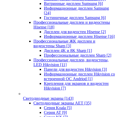
Витринные дисплеи Sumsung
[6]
Информационные дисплеи Samsung
[24]
Гостиничные дисплеи Samsung
[6]
Профессиональные дисплеи и видеостены
Hisense
[18]
Дисплеи для видеостен Hisense
[2]
Информационные дисплеи Hisense
[16]
Профессиональные ЖК дисплеи и
видеостены Sharp
[3]
Дисплеи 4K и 8K Sharp
[1]
Профессиональные дисплеи Sharp
[2]
Профессиональные дисплеи, видеостены,
LED Hikvision
[11]
Панели для видеостен Hikvision
[3]
Информационные дисплеи Hikvision со
встроенной ОС Andriod
[1]
Крепления для экранов и видеостен
Hikvision
[7]
Светодиодные экраны
[143]
Светодиодные экраны AET
[35]
Cерия Koala
[5]
Серия AT
[9]