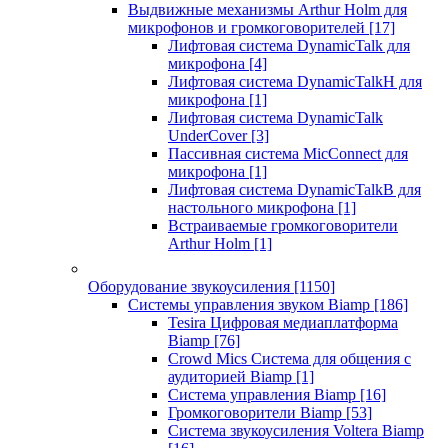
Выдвижные механизмы Arthur Holm для
микрофонов и громкоговорителей
[17]
Лифтовая система DynamicTalk для
микрофона
[4]
Лифтовая система DynamicTalkH для
микрофона
[1]
Лифтовая система DynamicTalk
UnderCover
[3]
Пассивная система MicConnect для
микрофона
[1]
Лифтовая система DynamicTalkB для
настольного микрофона
[1]
Встраиваемые громкоговорители
Arthur Holm
[1]
Оборудование звукоусиления
[1150]
Системы управления звуком Biamp
[186]
Tesira Цифровая медиаплатформа
Biamp
[76]
Crowd Mics Система для общения с
аудиторией Biamp
[1]
Система управления Biamp
[16]
Громкоговорители Biamp
[53]
Система звукоусиления Voltera Biamp