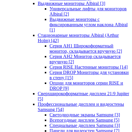
Выдвижные мониторы Albiral
[3]
Универсальные лифты для мониторов
Albiral
[2]
Выдвижные мониторы с
фиксированным углом наклона Albiral
[1]
Стационарные мониторы Albiral (Arthur
Holm)
[42]
Серия AH1 Широкоформатный
монитор, складывается вручную
[2]
Серия AH2 Монитор складывается
вручную
[2]
Серия RISE Настенные мониторы
[14]
Серия DROP Мониторы для установки
в стену
[15]
Опции для мониторов серии RISE и
DROP
[9]
Сверхширокоформатные дисплеи 21:9 Jupiter
[5]
Профессиональные дисплеи и видеостены
Samsung
[54]
Светодиодные экраны Samsung
[3]
Всепогодные дисплеи Samsung
[5]
Специальные дисплеи Samsung
[3]
Панели для видеостен Samsung
[7]