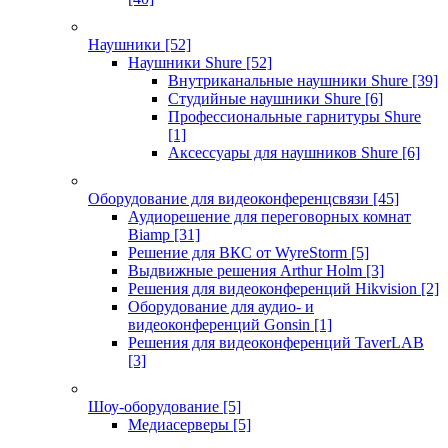
Наушники
[52]
Наушники Shure
[52]
Внутриканальные наушники Shure
[39]
Студийные наушники Shure
[6]
Профессиональные гарнитуры Shure
[1]
Аксессуары для наушников Shure
[6]
Оборудование для видеоконференцсвязи
[45]
Аудиорешение для переговорных комнат
Biamp
[31]
Решение для ВКС от WyreStorm
[5]
Выдвижные решения Arthur Holm
[3]
Решения для видеоконференций Hikvision
[2]
Оборудование для аудио- и
видеоконференций Gonsin
[1]
Решения для видеоконференций TaverLAB
[3]
Шоу-оборудование
[5]
Медиасерверы
[5]