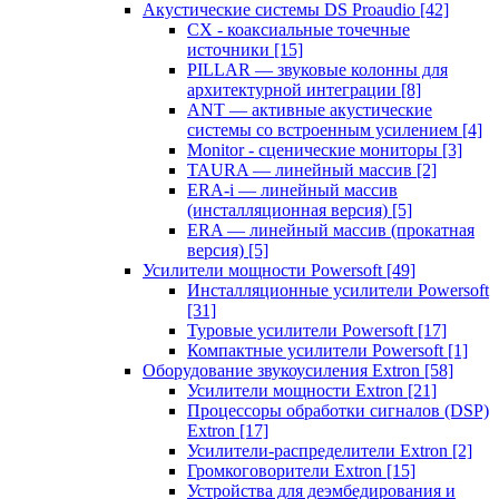
Акустические системы DS Proaudio
[42]
CX - коаксиальные точечные
источники
[15]
PILLAR — звуковые колонны для
архитектурной интеграции
[8]
ANT — активные акустические
системы со встроенным усилением
[4]
Monitor - сценические мониторы
[3]
TAURA — линейный массив
[2]
ERA-i — линейный массив
(инсталляционная версия)
[5]
ERA — линейный массив (прокатная
версия)
[5]
Усилители мощности Powersoft
[49]
Инсталляционные усилители Powersoft
[31]
Туровые усилители Powersoft
[17]
Компактные усилители Powersoft
[1]
Оборудование звукоусиления Extron
[58]
Усилители мощности Extron
[21]
Процессоры обработки сигналов (DSP)
Extron
[17]
Усилители-распределители Extron
[2]
Громкоговорители Extron
[15]
Устройства для деэмбедирования и