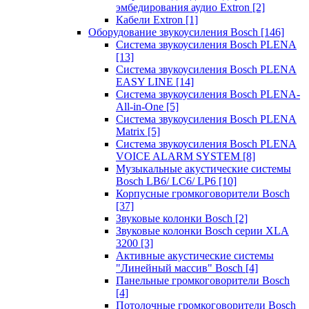
эмбедирования аудио Extron
[2]
Кабели Extron
[1]
Оборудование звукоусиления Bosch
[146]
Система звукоусиления Bosch PLENA
[13]
Система звукоусиления Bosch PLENA
EASY LINE
[14]
Система звукоусиления Bosch PLENA-
All-in-One
[5]
Система звукоусиления Bosch PLENA
Matrix
[5]
Система звукоусиления Bosch PLENA
VOICE ALARM SYSTEM
[8]
Музыкальные акустические системы
Bosch LB6/ LC6/ LP6
[10]
Корпусные громкоговорители Bosch
[37]
Звуковые колонки Bosch
[2]
Звуковые колонки Bosch серии XLA
3200
[3]
Активные акустические системы
"Линейный массив" Bosch
[4]
Панельные громкоговорители Bosch
[4]
Потолочные громкоговорители Bosch