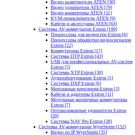
Видео разветвители ATEN
[30]
Видео удлинители ATEN
[79]
Видео конвертеры ATEN
[31]
KVM-переключатели ATEN
[9]
Кабели и аксессуары ATEN
[63]
Системы AV-коммутации Extron
[199]
Процессоры для видеостен Extron
[6]
Процессоры обработки видеосигналов
Extron
[22]
Коммутаторы Extron
[17]
Системы DTP Extron
[43]
USB для профессиональных AV-систем
Extron
[5]
Системы XTP Extron
[30]
Аудиооборудование Extron
[1]
Системы DXP Extron
[6]
Монтажные крепления Extron
[3]
Кабели и адаптеры Extron
[11]
Модульные матричные коммутаторы
Extron
[7]
Оптоволоконные удлинители Extron
[20]
Системы NAV Pro Extron
[28]
Системы AV-коммутации WyreStorm
[152]
Видео по IP WyreStorm
[35]