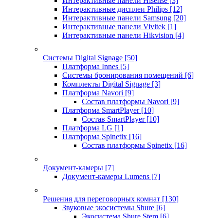
Интерактивные панели Hisense
[3]
Интерактивные дисплеи Philips
[12]
Интерактивные панели Samsung
[20]
Интерактивные панели Vivitek
[1]
Интерактивные панели Hikvision
[4]
Системы Digital Signage
[50]
Платформа Innes
[5]
Системы бронирования помещений
[6]
Комплекты Digital Signage
[3]
Платформа Navori
[9]
Состав платформы Navori
[9]
Платформа SmartPlayer
[10]
Состав SmartPlayer
[10]
Платформа LG
[1]
Платформа Spinetix
[16]
Состав платформы Spinetix
[16]
Документ-камеры
[7]
Документ-камеры Lumens
[7]
Решения для переговорных комнат
[130]
Звуковые экосистемы Shure
[6]
Экосистема Shure Stem
[6]