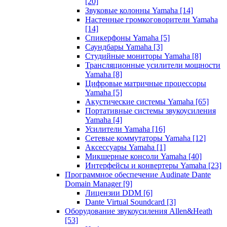
[20]
Звуковые колонны Yamaha
[14]
Настенные громкоговорители Yamaha
[14]
Спикерфоны Yamaha
[5]
Саундбары Yamaha
[3]
Студийные мониторы Yamaha
[8]
Трансляционные усилители мощности
Yamaha
[8]
Цифровые матричные процессоры
Yamaha
[5]
Акустические системы Yamaha
[65]
Портативные системы звукоусиления
Yamaha
[4]
Усилители Yamaha
[16]
Сетевые коммутаторы Yamaha
[12]
Аксессуары Yamaha
[1]
Микшерные консоли Yamaha
[40]
Интерфейсы и конвертеры Yamaha
[23]
Программное обеспечение Audinate Dante
Domain Manager
[9]
Лицензии DDM
[6]
Dante Virtual Soundcard
[3]
Оборудование звукоусиления Allen&Heath
[53]