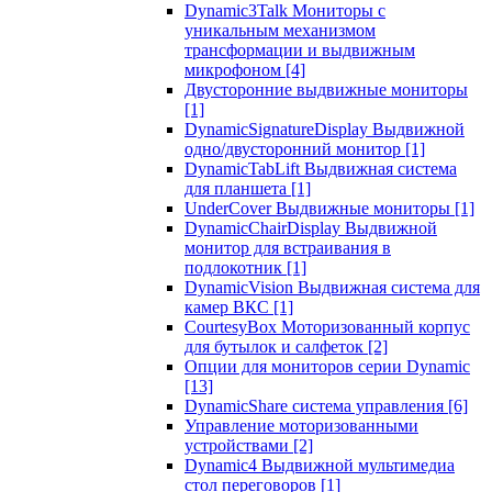
Dynamic3Talk Мониторы с
уникальным механизмом
трансформации и выдвижным
микрофоном
[4]
Двусторонние выдвижные мониторы
[1]
DynamicSignatureDisplay Выдвижной
одно/двусторонний монитор
[1]
DynamicTabLift Выдвижная система
для планшета
[1]
UnderCover Выдвижные мониторы
[1]
DynamicChairDisplay Выдвижной
монитор для встраивания в
подлокотник
[1]
DynamicVision Выдвижная система для
камер ВКС
[1]
CourtesyBox Моторизованный корпус
для бутылок и салфеток
[2]
Опции для мониторов серии Dynamic
[13]
DynamicShare система управления
[6]
Управление моторизованными
устройствами
[2]
Dynamic4 Выдвижной мультимедиа
стол переговоров
[1]