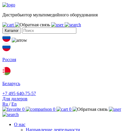
Дистрибьютор мультимедийного оборудования
Каталог
Россия
Беларусь
+7 495 640-75-57
Для дилеров
Ru
/
En
0
0
0
О нас
Направление деятельности