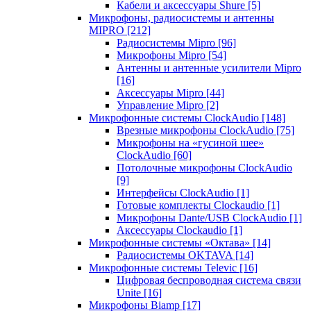
Кабели и аксессуары Shure
[5]
Микрофоны, радиосистемы и антенны
MIPRO
[212]
Радиосистемы Mipro
[96]
Микрофоны Mipro
[54]
Антенны и антенные усилители Mipro
[16]
Аксессуары Mipro
[44]
Управление Mipro
[2]
Микрофонные системы ClockAudio
[148]
Врезные микрофоны ClockAudio
[75]
Микрофоны на «гусиной шее»
ClockAudio
[60]
Потолочные микрофоны ClockAudio
[9]
Интерфейсы ClockAudio
[1]
Готовые комплекты Clockaudio
[1]
Микрофоны Dante/USB ClockAudio
[1]
Аксессуары Clockaudio
[1]
Микрофонные системы «Октава»
[14]
Радиосистемы OKTAVA
[14]
Микрофонные системы Televic
[16]
Цифровая беспроводная система связи
Unite
[16]
Микрофоны Biamp
[17]