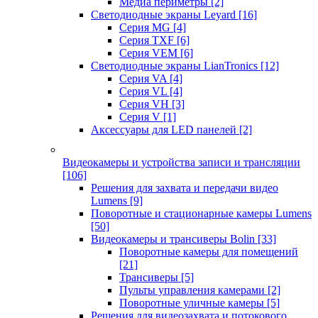
Медиа периметры
[2]
Светодиодные экраны Leyard
[16]
Серия MG
[4]
Серия TXF
[6]
Серия VEM
[6]
Светодиодные экраны LianTronics
[12]
Серия VA
[4]
Серия VL
[4]
Серия VH
[3]
Серия V
[1]
Аксессуары для LED панелей
[2]
Видеокамеры и устройства записи и трансляции
[106]
Решения для захвата и передачи видео
Lumens
[9]
Поворотные и стационарные камеры Lumens
[50]
Видеокамеры и трансиверы Bolin
[33]
Поворотные камеры для помещений
[21]
Трансиверы
[5]
Пульты управления камерами
[2]
Поворотные уличные камеры
[5]
Решения для видеозахвата и потокового