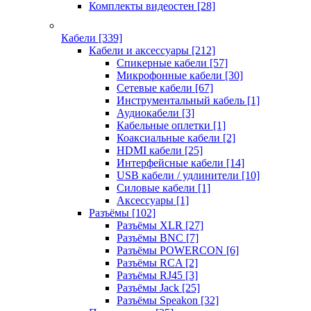
Комплекты видеостен
[28]
Кабели
[339]
Кабели и аксессуары
[212]
Спикерные кабели
[57]
Микрофонные кабели
[30]
Сетевые кабели
[67]
Инструментальный кабель
[1]
Аудиокабели
[3]
Кабельные оплетки
[1]
Коаксиальные кабели
[2]
HDMI кабели
[25]
Интерфейсные кабели
[14]
USB кабели / удлинители
[10]
Силовые кабели
[1]
Аксессуары
[1]
Разъёмы
[102]
Разъёмы XLR
[27]
Разъёмы BNC
[7]
Разъёмы POWERCON
[6]
Разъёмы RCA
[2]
Разъёмы RJ45
[3]
Разъёмы Jack
[25]
Разъёмы Speakon
[32]