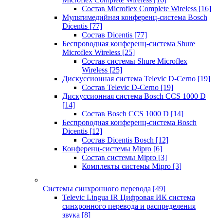
Состав Microflex Complete Wireless
[16]
Мультимедийная конференц-система Bosch
Dicentis
[77]
Состав Dicentis
[77]
Беспроводная конференц-система Shure
Microflex Wireless
[25]
Состав системы Shure Microflex
Wireless
[25]
Дискуссионная система Televic D-Cerno
[19]
Состав Televic D-Cerno
[19]
Дискуссионная система Bosch CCS 1000 D
[14]
Состав Bosch CCS 1000 D
[14]
Беспроводная конференц-система Bosch
Dicentis
[12]
Состав Dicentis Bosch
[12]
Конференц-системы Mipro
[6]
Состав системы Mipro
[3]
Комплекты системы Mipro
[3]
Системы синхронного перевода
[49]
Televic Lingua IR Цифровая ИК система
синхронного перевода и распределения
звука
[8]