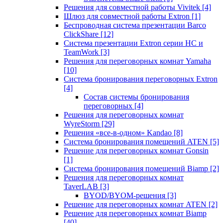
Решения для совместной работы Vivitek
[4]
Шлюз для совместной работы Extron
[1]
Беспроводная система презентации Barco
ClickShare
[12]
Система презентации Extron серии HC и
TeamWork
[3]
Решения для переговорных комнат Yamaha
[10]
Система бронирования переговорных Extron
[4]
Состав системы бронирования
переговорных
[4]
Решения для переговорных комнат
WyreStorm
[29]
Решения «все-в-одном» Kandao
[8]
Система бронирования помещений ATEN
[5]
Решение для переговорных комнат Gonsin
[1]
Система бронирования помещений Biamp
[2]
Решения для переговорных комнат
TaverLAB
[3]
BYOD/BYOM-решения
[3]
Решение для переговорных комнат ATEN
[2]
Решение для переговорных комнат Biamp
[40]