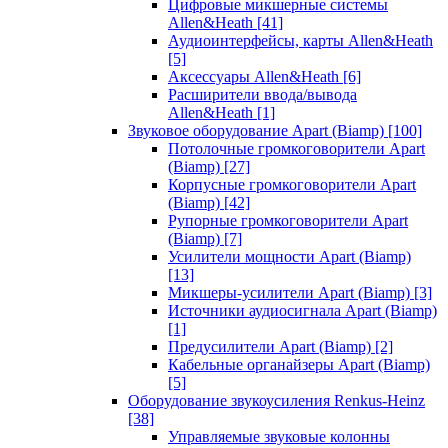
Цифровые микшерные системы
Allen&Heath
[41]
Аудиоинтерфейсы, карты Allen&Heath
[5]
Аксессуары Allen&Heath
[6]
Расширители ввода/вывода
Allen&Heath
[1]
Звуковое оборудование Apart (Biamp)
[100]
Потолочные громкоговорители Apart
(Biamp)
[27]
Корпусные громкоговорители Apart
(Biamp)
[42]
Рупорные громкоговорители Apart
(Biamp)
[7]
Усилители мощности Apart (Biamp)
[13]
Микшеры-усилители Apart (Biamp)
[3]
Источники аудиосигнала Apart (Biamp)
[1]
Предусилители Apart (Biamp)
[2]
Кабельные органайзеры Apart (Biamp)
[5]
Оборудование звукоусиления Renkus-Heinz
[38]
Управляемые звуковые колонны