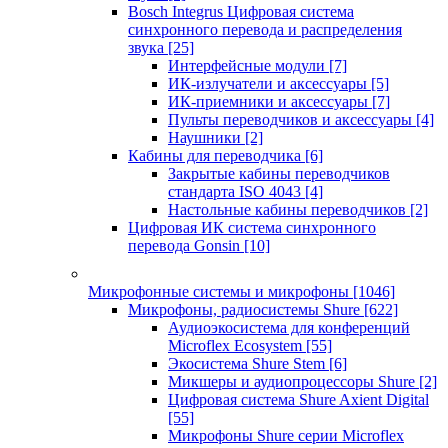
Bosch Integrus Цифровая система
синхронного перевода и распределения
звука
[25]
Интерфейсные модули
[7]
ИК-излучатели и аксессуары
[5]
ИК-приемники и аксессуары
[7]
Пульты переводчиков и аксессуары
[4]
Наушники
[2]
Кабины для переводчика
[6]
Закрытые кабины переводчиков
стандарта ISO 4043
[4]
Настольные кабины переводчиков
[2]
Цифровая ИК система синхронного
перевода Gonsin
[10]
Микрофонные системы и микрофоны
[1046]
Микрофоны, радиосистемы Shure
[622]
Аудиоэкосистема для конференций
Microflex Ecosystem
[55]
Экосистема Shure Stem
[6]
Микшеры и аудиопроцессоры Shure
[2]
Цифровая система Shure Axient Digital
[55]
Микрофоны Shure серии Microflex