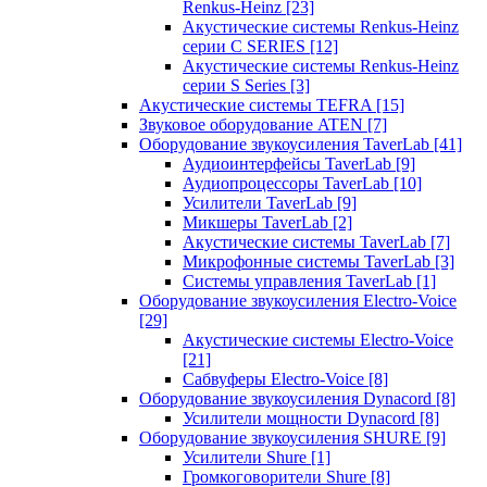
Renkus-Heinz
[23]
Акустические системы Renkus-Heinz
серии C SERIES
[12]
Акустические системы Renkus-Heinz
серии S Series
[3]
Акустические системы TEFRA
[15]
Звуковое оборудование ATEN
[7]
Оборудование звукоусиления TaverLab
[41]
Аудиоинтерфейсы TaverLab
[9]
Аудиопроцессоры TaverLab
[10]
Усилители TaverLab
[9]
Микшеры TaverLab
[2]
Акустические системы TaverLab
[7]
Микрофонные системы TaverLab
[3]
Системы управления TaverLab
[1]
Оборудование звукоусиления Electro-Voice
[29]
Акустические системы Electro-Voice
[21]
Сабвуферы Electro-Voice
[8]
Оборудование звукоусиления Dynacord
[8]
Усилители мощности Dynacord
[8]
Оборудование звукоусиления SHURE
[9]
Усилители Shure
[1]
Громкоговорители Shure
[8]