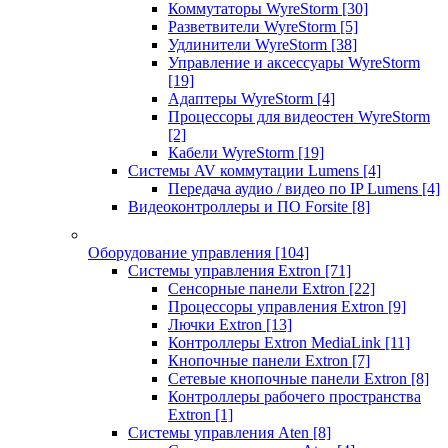
Коммутаторы WyreStorm
[30]
Разветвители WyreStorm
[5]
Удлинители WyreStorm
[38]
Управление и аксессуары WyreStorm
[19]
Адаптеры WyreStorm
[4]
Процессоры для видеостен WyreStorm
[2]
Кабели WyreStorm
[19]
Системы AV коммутации Lumens
[4]
Передача аудио / видео по IP Lumens
[4]
Видеоконтроллеры и ПО Forsite
[8]
Оборудование управления
[104]
Системы управления Extron
[71]
Сенсорные панели Extron
[22]
Процессоры управления Extron
[9]
Лючки Extron
[13]
Контроллеры Extron MediaLink
[11]
Кнопочные панели Extron
[7]
Сетевые кнопочные панели Extron
[8]
Контроллеры рабочего пространства
Extron
[1]
Системы управления Aten
[8]