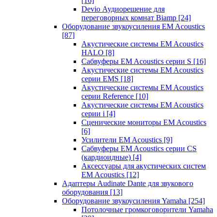
[16]
Devio Аудиорешение для
переговорных комнат Biamp
[24]
Оборудование звукоусиления EM Acoustics
[87]
Акустические системы EM Acoustics
HALO
[8]
Сабвуферы EM Acoustics серии S
[16]
Акустические системы EM Acoustics
серии EMS
[18]
Акустические системы EM Acoustics
серии Reference
[10]
Акустические системы EM Acoustics
серии i
[4]
Сценические мониторы EM Acoustics
[6]
Усилители EM Acoustics
[9]
Сабвуферы EM Acoustics серии CS
(кардиоидные)
[4]
Аксессуары для акустических систем
EM Acoustics
[12]
Адаптеры Audinate Dante для звукового
оборудования
[13]
Оборудование звукоусиления Yamaha
[254]
Потолочные громкоговорители Yamaha