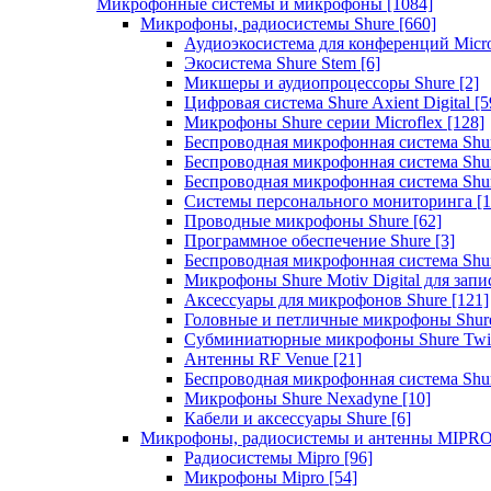
Микрофонные системы и микрофоны
[1084]
Микрофоны, радиосистемы Shure
[660]
Аудиоэкосистема для конференций Micro
Экосистема Shure Stem
[6]
Микшеры и аудиопроцессоры Shure
[2]
Цифровая система Shure Axient Digital
[5
Микрофоны Shure серии Microflex
[128]
Беспроводная микрофонная система Sh
Беспроводная микрофонная система Sh
Беспроводная микрофонная система Sh
Системы персонального мониторинга
[1
Проводные микрофоны Shure
[62]
Программное обеспечение Shure
[3]
Беспроводная микрофонная система Sh
Микрофоны Shure Motiv Digital для зап
Аксессуары для микрофонов Shure
[121]
Головные и петличные микрофоны Shur
Субминиатюрные микрофоны Shure Twi
Антенны RF Venue
[21]
Беспроводная микрофонная система S
Микрофоны Shure Nexadyne
[10]
Кабели и аксессуары Shure
[6]
Микрофоны, радиосистемы и антенны MIPR
Радиосистемы Mipro
[96]
Микрофоны Mipro
[54]