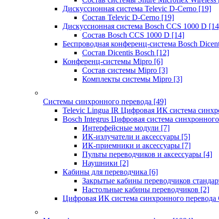
Дискуссионная система Televic D-Cerno
[19]
Состав Televic D-Cerno
[19]
Дискуссионная система Bosch CCS 1000 D
[14
Состав Bosch CCS 1000 D
[14]
Беспроводная конференц-система Bosch Dicen
Состав Dicentis Bosch
[12]
Конференц-системы Mipro
[6]
Состав системы Mipro
[3]
Комплекты системы Mipro
[3]
Системы синхронного перевода
[49]
Televic Lingua IR Цифровая ИК система синхр
Bosch Integrus Цифровая система синхронного
Интерфейсные модули
[7]
ИК-излучатели и аксессуары
[5]
ИК-приемники и аксессуары
[7]
Пульты переводчиков и аксессуары
[4]
Наушники
[2]
Кабины для переводчика
[6]
Закрытые кабины переводчиков стандар
Настольные кабины переводчиков
[2]
Цифровая ИК система синхронного перевода