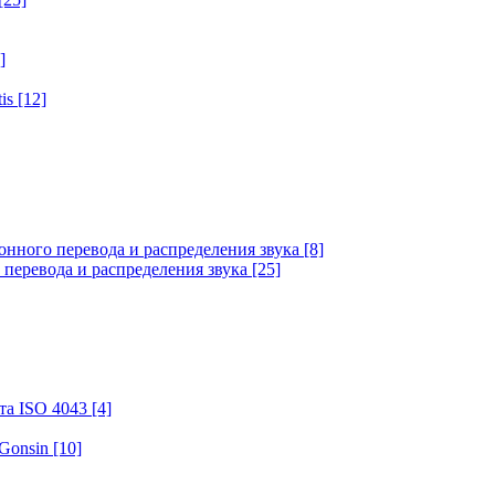
]
tis
[12]
онного перевода и распределения звука
[8]
 перевода и распределения звука
[25]
та ISO 4043
[4]
 Gonsin
[10]