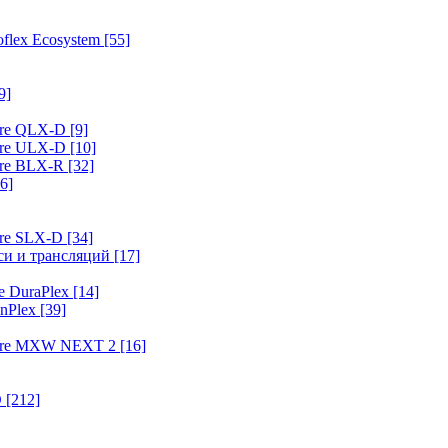
flex Ecosystem
[55]
9]
ure QLX-D
[9]
ure ULX-D
[10]
ure BLX-R
[32]
6]
ure SLX-D
[34]
иси и трансляций
[17]
e DuraPlex
[14]
nPlex
[39]
hure MXW NEXT 2
[16]
O
[212]