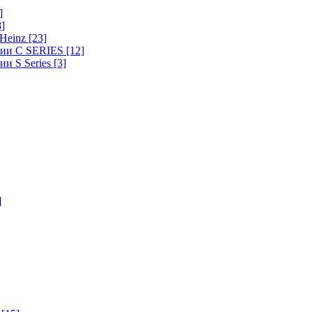
]
8]
-Heinz
[23]
ерии C SERIES
[12]
ии S Series
[3]
]