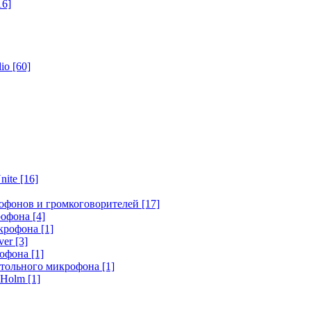
16]
dio
[60]
nite
[16]
офонов и громкоговорителей
[17]
крофона
[4]
икрофона
[1]
ver
[3]
рофона
[1]
стольного микрофона
[1]
r Holm
[1]