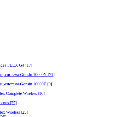
fidea FLEX G4
[17]
нц-система Gonsin 10000N
[71]
нц-система Gonsin 10000E
[9]
ex Complete Wireless
[16]
entis
[77]
ex Wireless
[25]
[25]