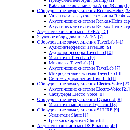
Предусилители Apart (Biamp)
[2]
Кабельные органайзеры Apart (Biamp)
[5
Оборудование звукоусиления Renkus-Heinz
[3
Управляемые звуковые колонны Renkus
Акустические системы Renkus-Heinz с
Акустические системы Renkus-Heinz сер
Акустические системы TEFRA
[15]
Звуковое оборудование ATEN
[7]
Оборудование звукоусиления TaverLab
[41]
Аудиоинтерфейсы TaverLab
[9]
Аудиопроцессоры TaverLab
[10]
Усилители TaverLab
[9]
Микшеры TaverLab
[2]
Акустические системы TaverLab
[7]
Микрофонные системы TaverLab
[3]
Системы управления TaverLab
[1]
Оборудование звукоусиления Electro-Voice
[29
Акустические системы Electro-Voice
[21]
Сабвуферы Electro-Voice
[8]
Оборудование звукоусиления Dynacord
[8]
Усилители мощности Dynacord
[8]
Оборудование звукоусиления SHURE
[9]
Усилители Shure
[1]
Громкоговорители Shure
[8]
Акустические системы DS Proaudio
[42]