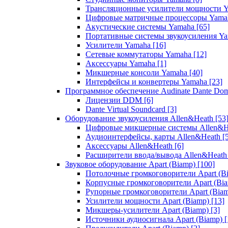
Трансляционные усилители мощности 
Цифровые матричные процессоры Yam
Акустические системы Yamaha
[65]
Портативные системы звукоусиления Y
Усилители Yamaha
[16]
Сетевые коммутаторы Yamaha
[12]
Аксессуары Yamaha
[1]
Микшерные консоли Yamaha
[40]
Интерфейсы и конвертеры Yamaha
[23]
Программное обеспечение Audinate Dante Do
Лицензии DDM
[6]
Dante Virtual Soundcard
[3]
Оборудование звукоусиления Allen&Heath
[53
Цифровые микшерные системы Allen&
Аудиоинтерфейсы, карты Allen&Heath
[
Аксессуары Allen&Heath
[6]
Расширители ввода/вывода Allen&Heat
Звуковое оборудование Apart (Biamp)
[100]
Потолочные громкоговорители Apart (B
Корпусные громкоговорители Apart (Bi
Рупорные громкоговорители Apart (Bia
Усилители мощности Apart (Biamp)
[13]
Микшеры-усилители Apart (Biamp)
[3]
Источники аудиосигнала Apart (Biamp)
[