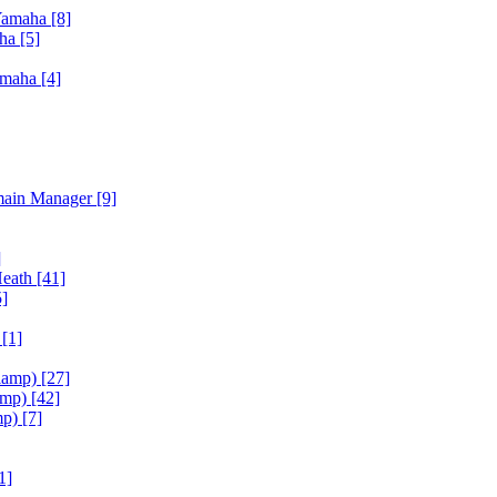
Yamaha
[8]
aha
[5]
amaha
[4]
main Manager
[9]
]
Heath
[41]
5]
h
[1]
iamp)
[27]
amp)
[42]
mp)
[7]
1]