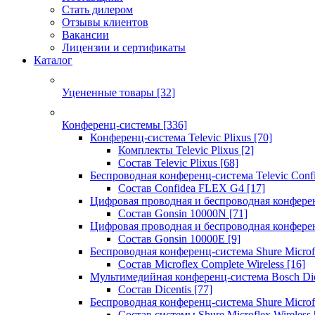
Стать дилером
Отзывы клиентов
Вакансии
Лицензии и сертификаты
Каталог
Уцененные товары
[32]
Конференц-системы
[336]
Конференц-система Televic Plixus
[70]
Комплекты Televic Plixus
[2]
Состав Televic Plixus
[68]
Беспроводная конференц-система Televic Con
Состав Confidea FLEX G4
[17]
Цифровая проводная и беспроводная конфере
Состав Gonsin 10000N
[71]
Цифровая проводная и беспроводная конфере
Состав Gonsin 10000E
[9]
Беспроводная конференц-система Shure Microfl
Состав Microflex Complete Wireless
[16]
Мультимедийная конференц-система Bosch Dic
Состав Dicentis
[77]
Беспроводная конференц-система Shure Microfl
Состав системы Shure Microflex Wireless