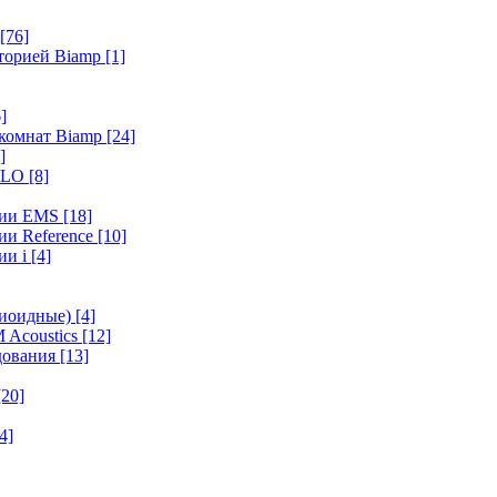
[76]
иторией Biamp
[1]
]
 комнат Biamp
[24]
]
HALO
[8]
ерии EMS
[18]
ии Reference
[10]
ии i
[4]
диоидные)
[4]
 Acoustics
[12]
удования
[13]
[20]
4]