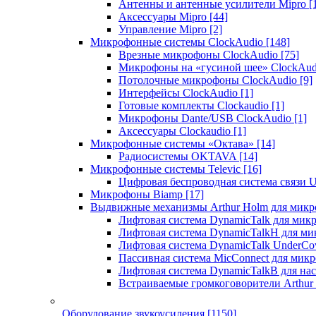
Антенны и антенные усилители Mipro
[
Аксессуары Mipro
[44]
Управление Mipro
[2]
Микрофонные системы ClockAudio
[148]
Врезные микрофоны ClockAudio
[75]
Микрофоны на «гусиной шее» ClockAu
Потолочные микрофоны ClockAudio
[9]
Интерфейсы ClockAudio
[1]
Готовые комплекты Clockaudio
[1]
Микрофоны Dante/USB ClockAudio
[1]
Аксессуары Clockaudio
[1]
Микрофонные системы «Октава»
[14]
Радиосистемы OKTAVA
[14]
Микрофонные системы Televic
[16]
Цифровая беспроводная система связи U
Микрофоны Biamp
[17]
Выдвижные механизмы Arthur Holm для микр
Лифтовая система DynamicTalk для ми
Лифтовая система DynamicTalkH для м
Лифтовая система DynamicTalk UnderCo
Пассивная система MicConnect для мик
Лифтовая система DynamicTalkB для на
Встраиваемые громкоговорители Arthu
Оборудование звукоусиления
[1150]