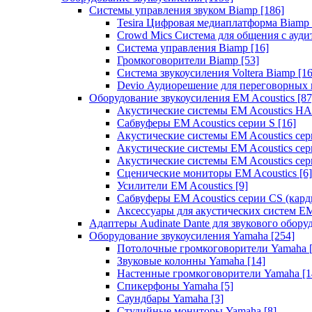
Системы управления звуком Biamp
[186]
Tesira Цифровая медиаплатформа Biamp
Crowd Mics Система для общения с ауд
Система управления Biamp
[16]
Громкоговорители Biamp
[53]
Система звукоусиления Voltera Biamp
[16
Devio Аудиорешение для переговорных
Оборудование звукоусиления EM Acoustics
[87
Акустические системы EM Acoustics 
Сабвуферы EM Acoustics серии S
[16]
Акустические системы EM Acoustics с
Акустические системы EM Acoustics сер
Акустические системы EM Acoustics сер
Сценические мониторы EM Acoustics
[6]
Усилители EM Acoustics
[9]
Сабвуферы EM Acoustics серии CS (кар
Аксессуары для акустических систем EM
Адаптеры Audinate Dante для звукового обор
Оборудование звукоусиления Yamaha
[254]
Потолочные громкоговорители Yamaha
Звуковые колонны Yamaha
[14]
Настенные громкоговорители Yamaha
[1
Спикерфоны Yamaha
[5]
Саундбары Yamaha
[3]
Студийные мониторы Yamaha
[8]