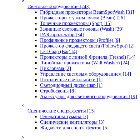
Световое оборудование
[243]
Гибридные прожекторы BeamSpotWash
[31]
Прожекторы с узким лучом (Beam)
[26]
Точечные прожекторы (Spot)
[15]
Заливные световые головы (Wash)
[39]
PAR-прожектор
[34]
Профильные прожекторы (Profile)
[9]
Прожектор следящего света (FollowSpot)
[2]
LED-бар (Bar)
[4]
Прожекторы с линзой Френеля (Fresnel)
[14]
Линейные прожекторы (Wall Washer)
[24]
Циклорама
[2]
Управление световым оборудованием
[14]
Потолочные светильники
[1]
Светодиодный диско-шар
[1]
Стробоскопы
[8]
Аксессуары для светового оборудования
[19]
Сценические спецэффекты
[15]
Генераторы тумана
[7]
Сценические вентиляторы
[3]
Жидкости для спецэффектов
[5]