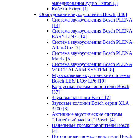
эмбедирования аудио Extron
[2]
Кабели Extron
[1]
Оборудование звукоусиления Bosch
[146]
Система звукоусиления Bosch PLENA
[13]
Система звукоусиления Bosch PLENA
EASY LINE
[14]
Система звукоусиления Bosch PLENA-
All-in-One
[5]
Система звукоусиления Bosch PLENA
Matrix
[5]
Система звукоусиления Bosch PLENA
VOICE ALARM SYSTEM
[8]
Музыкальные акустические системы
Bosch LB6/ LC6/ LP6
[10]
Корпусные громкоговорители Bosch
[37]
Звуковые колонки Bosch
[2]
Звуковые колонки Bosch серии XLA
3200
[3]
Активные акустические системы
"Линейный массив" Bosch
[4]
Панельные громкоговорители Bosch
[4]
Потолочные громкоговорители Bosch