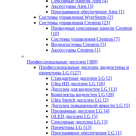
Сенсорные панели Aten
[4]
Аксессуары Aten
[3]
Программное обеспечение Aten
[1]
Системы управления WyreStorm
[2]
Системы управления Crestron
[23]
Проводные сенсорные панели Crestron
[10]
Системы управления Crestron
[7]
Видеосистемы Crestron
[5]
Аксессуары Crestron
[1]
Профессиональные дисплеи
[389]
Профессиональные дисплеи, видеостены и
проекторы LG
[127]
Стандартные дисплеи LG
[2]
Ultra HD дисплеи LG
[26]
Дисплеи для видеостен LG
[13]
Комплекты видеостен LG
[28]
Ultra Stretch дисплеи LG
[2]
Дисплеи повышенной яркости LG
[5]
Прозрачные дисплеи LG
[4]
OLED дисплеи LG
[5]
Сенсорные дисплеи LG
[3]
Проекторы LG
[13]
Программное обеспечение LG
[1]