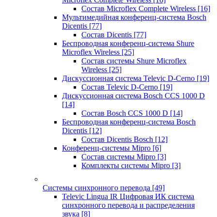
Состав Microflex Complete Wireless
[16]
Мультимедийная конференц-система Bosch
Dicentis
[77]
Состав Dicentis
[77]
Беспроводная конференц-система Shure
Microflex Wireless
[25]
Состав системы Shure Microflex
Wireless
[25]
Дискуссионная система Televic D-Cerno
[19]
Состав Televic D-Cerno
[19]
Дискуссионная система Bosch CCS 1000 D
[14]
Состав Bosch CCS 1000 D
[14]
Беспроводная конференц-система Bosch
Dicentis
[12]
Состав Dicentis Bosch
[12]
Конференц-системы Mipro
[6]
Состав системы Mipro
[3]
Комплекты системы Mipro
[3]
Системы синхронного перевода
[49]
Televic Lingua IR Цифровая ИК система
синхронного перевода и распределения
звука
[8]