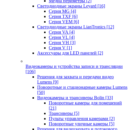
Медиа периметры
[2]
Светодиодные экраны Leyard
[16]
Серия MG
[4]
Серия TXF
[6]
Серия VEM
[6]
Светодиодные экраны LianTronics
[12]
Серия VA
[4]
Серия VL
[4]
Серия VH
[3]
Серия V
[1]
Аксессуары для LED панелей
[2]
Видеокамеры и устройства записи и трансляции
[106]
Решения для захвата и передачи видео
Lumens
[9]
Поворотные и стационарные камеры Lumens
[50]
Видеокамеры и трансиверы Bolin
[33]
Поворотные камеры для помещений
[21]
Трансиверы
[5]
Пульты управления камерами
[2]
Поворотные уличные камеры
[5]
Решения для видеозахвата и потокового