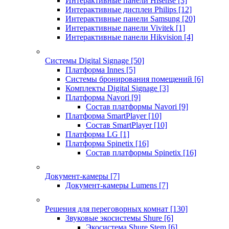
Интерактивные панели Hisense
[3]
Интерактивные дисплеи Philips
[12]
Интерактивные панели Samsung
[20]
Интерактивные панели Vivitek
[1]
Интерактивные панели Hikvision
[4]
Системы Digital Signage
[50]
Платформа Innes
[5]
Системы бронирования помещений
[6]
Комплекты Digital Signage
[3]
Платформа Navori
[9]
Состав платформы Navori
[9]
Платформа SmartPlayer
[10]
Состав SmartPlayer
[10]
Платформа LG
[1]
Платформа Spinetix
[16]
Состав платформы Spinetix
[16]
Документ-камеры
[7]
Документ-камеры Lumens
[7]
Решения для переговорных комнат
[130]
Звуковые экосистемы Shure
[6]
Экосистема Shure Stem
[6]