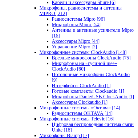
Кабели и аксессуары Shure
[6]
Микрофоны, радиосистемы и антенны
MIPRO
[212]
Радиосистемы Mipro
[96]
Микрофоны Mipro
[54]
Антенны и антенные усилители Mipro
[16]
Аксессуары Mipro
[44]
Управление Mipro
[2]
Микрофонные системы ClockAudio
[148]
Врезные микрофоны ClockAudio
[75]
Микрофоны на «гусиной шее»
ClockAudio
[60]
Потолочные микрофоны ClockAudio
[9]
Интерфейсы ClockAudio
[1]
Готовые комплекты Clockaudio
[1]
Микрофоны Dante/USB ClockAudio
[1]
Аксессуары Clockaudio
[1]
Микрофонные системы «Октава»
[14]
Радиосистемы OKTAVA
[14]
Микрофонные системы Televic
[16]
Цифровая беспроводная система связи
Unite
[16]
Микрофоны Biamp
[17]