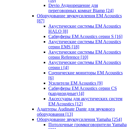
[16]
Devio Аудиорешение для
переговорных комнат Biamp
[24]
Оборудование звукоусиления EM Acoustics
[87]
Акустические системы EM Acoustics
HALO
[8]
Сабвуферы EM Acoustics серии S
[16]
Акустические системы EM Acoustics
серии EMS
[18]
Акустические системы EM Acoustics
серии Reference
[10]
Акустические системы EM Acoustics
серии i
[4]
Сценические мониторы EM Acoustics
[6]
Усилители EM Acoustics
[9]
Сабвуферы EM Acoustics серии CS
(кардиоидные)
[4]
Аксессуары для акустических систем
EM Acoustics
[12]
Адаптеры Audinate Dante для звукового
оборудования
[13]
Оборудование звукоусиления Yamaha
[254]
Потолочные громкоговорители Yamaha