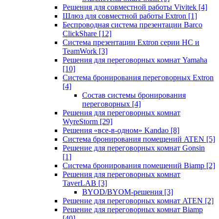
Решения для совместной работы Vivitek
[4]
Шлюз для совместной работы Extron
[1]
Беспроводная система презентации Barco
ClickShare
[12]
Система презентации Extron серии HC и
TeamWork
[3]
Решения для переговорных комнат Yamaha
[10]
Система бронирования переговорных Extron
[4]
Состав системы бронирования
переговорных
[4]
Решения для переговорных комнат
WyreStorm
[29]
Решения «все-в-одном» Kandao
[8]
Система бронирования помещений ATEN
[5]
Решение для переговорных комнат Gonsin
[1]
Система бронирования помещений Biamp
[2]
Решения для переговорных комнат
TaverLAB
[3]
BYOD/BYOM-решения
[3]
Решение для переговорных комнат ATEN
[2]
Решение для переговорных комнат Biamp
[40]