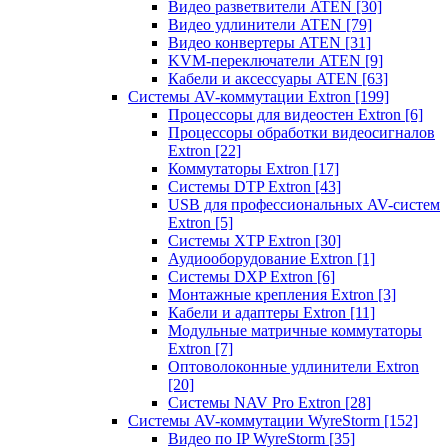
Видео разветвители ATEN
[30]
Видео удлинители ATEN
[79]
Видео конвертеры ATEN
[31]
KVM-переключатели ATEN
[9]
Кабели и аксессуары ATEN
[63]
Системы AV-коммутации Extron
[199]
Процессоры для видеостен Extron
[6]
Процессоры обработки видеосигналов
Extron
[22]
Коммутаторы Extron
[17]
Системы DTP Extron
[43]
USB для профессиональных AV-систем
Extron
[5]
Системы XTP Extron
[30]
Аудиооборудование Extron
[1]
Системы DXP Extron
[6]
Монтажные крепления Extron
[3]
Кабели и адаптеры Extron
[11]
Модульные матричные коммутаторы
Extron
[7]
Оптоволоконные удлинители Extron
[20]
Системы NAV Pro Extron
[28]
Системы AV-коммутации WyreStorm
[152]
Видео по IP WyreStorm
[35]