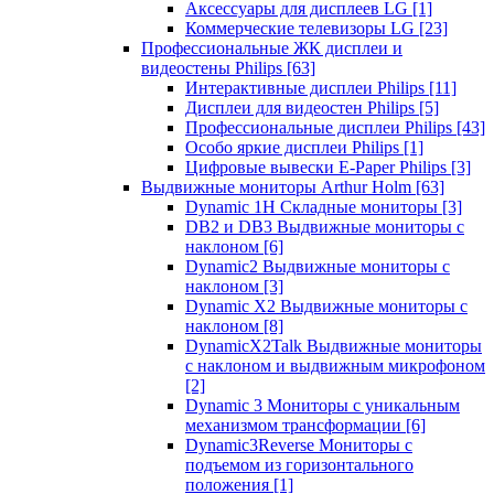
Аксессуары для дисплеев LG
[1]
Коммерческие телевизоры LG
[23]
Профессиональные ЖК дисплеи и
видеостены Philips
[63]
Интерактивные дисплеи Philips
[11]
Дисплеи для видеостен Philips
[5]
Профессиональные дисплеи Philips
[43]
Особо яркие дисплеи Philips
[1]
Цифровые вывески E-Paper Philips
[3]
Выдвижные мониторы Arthur Holm
[63]
Dynamic 1Н Складные мониторы
[3]
DB2 и DB3 Выдвижные мониторы с
наклоном
[6]
Dynamic2 Выдвижные мониторы с
наклоном
[3]
Dynamic X2 Выдвижные мониторы с
наклоном
[8]
DynamicX2Talk Выдвижные мониторы
с наклоном и выдвижным микрофоном
[2]
Dynamic 3 Мониторы с уникальным
механизмом трансформации
[6]
Dynamic3Reverse Мониторы с
подъемом из горизонтального
положения
[1]