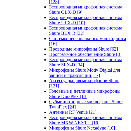
[128]
Беспроводная микрофонная система
Shure QLX-D
[9]
Беспроводная микрофонная система
Shure ULX-D
[10]
Беспроводная микрофонная система
Shure BLX-R
[32]
Системы персонального мониторинга
[16]
Проводные микрофоны Shure
[62]
Программное обеспечение Shure
[3]
Беспроводная микрофонная система
Shure SLX-D
[34]
Микрофоны Shure Motiv Digital для
записи и трансляций
[17]
Аксессуары для микрофонов Shure
[121]
Головные и петличные микрофоны
Shure DuraPlex
[14]
Субминиатюрные микрофоны Shure
TwinPlex
[24]
Антенны RF Venue
[21]
Беспроводная микрофонная система
Shure MXW NEXT 2
[16]
Микрофоны Shure Nexadyne
[10]