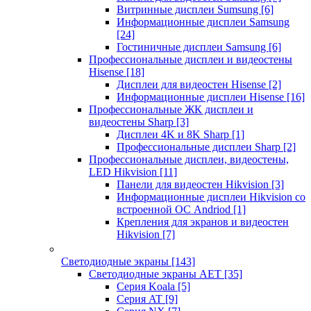
Витринные дисплеи Sumsung
[6]
Информационные дисплеи Samsung
[24]
Гостиничные дисплеи Samsung
[6]
Профессиональные дисплеи и видеостены
Hisense
[18]
Дисплеи для видеостен Hisense
[2]
Информационные дисплеи Hisense
[16]
Профессиональные ЖК дисплеи и
видеостены Sharp
[3]
Дисплеи 4K и 8K Sharp
[1]
Профессиональные дисплеи Sharp
[2]
Профессиональные дисплеи, видеостены,
LED Hikvision
[11]
Панели для видеостен Hikvision
[3]
Информационные дисплеи Hikvision со
встроенной ОС Andriod
[1]
Крепления для экранов и видеостен
Hikvision
[7]
Светодиодные экраны
[143]
Светодиодные экраны AET
[35]
Cерия Koala
[5]
Серия AT
[9]