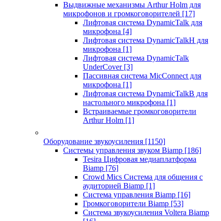
Выдвижные механизмы Arthur Holm для
микрофонов и громкоговорителей
[17]
Лифтовая система DynamicTalk для
микрофона
[4]
Лифтовая система DynamicTalkH для
микрофона
[1]
Лифтовая система DynamicTalk
UnderCover
[3]
Пассивная система MicConnect для
микрофона
[1]
Лифтовая система DynamicTalkB для
настольного микрофона
[1]
Встраиваемые громкоговорители
Arthur Holm
[1]
Оборудование звукоусиления
[1150]
Системы управления звуком Biamp
[186]
Tesira Цифровая медиаплатформа
Biamp
[76]
Crowd Mics Система для общения с
аудиторией Biamp
[1]
Система управления Biamp
[16]
Громкоговорители Biamp
[53]
Система звукоусиления Voltera Biamp