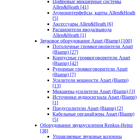
Цифровые микшерные системы
Allen&Heath
[41]
Аудиоинтерфейсы, карты Allen&Heath
[5]
Аксессуары Allen&Heath
[6]
Расширители ввода/вывода
Allen&Heath
[1]
Звуковое оборудование Apart (Biamp)
[100]
Потолочные громкоговорители Apart
(Biamp)
[27]
Корпусные громкоговорители Apart
(Biamp)
[42]
Рупорные громкоговорители Apart
(Biamp)
[7]
Усилители мощности Apart (Biamp)
[13]
Микшеры-усилители Apart (Biamp)
[3]
Источники аудиосигнала Apart (Biamp)
[1]
Предусилители Apart (Biamp)
[2]
Кабельные органайзеры Apart (Biamp)
[5]
Оборудование звукоусиления Renkus-Heinz
[38]
Управляемые звуковые колонны