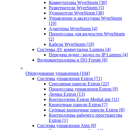
Коммутаторы WyreStorm
[30]
Разветвители WyreStorm
[5]
Удлинители WyreStorm
[38]
Управление и аксессуары WyreStorm
[19]
Адаптеры WyreStorm
[4]
Процессоры для видеостен WyreStorm
[2]
Кабели WyreStorm
[19]
Системы AV коммутации Lumens
[4]
Передача аудио / видео по IP Lumens
[4]
Видеоконтроллеры и ПО Forsite
[8]
Оборудование управления
[104]
Системы управления Extron
[71]
Сенсорные панели Extron
[22]
Процессоры управления Extron
[9]
Лючки Extron
[13]
Контроллеры Extron MediaLink
[11]
Кнопочные панели Extron
[7]
Сетевые кнопочные панели Extron
[8]
Контроллеры рабочего пространства
Extron
[1]
Системы управления Aten
[8]