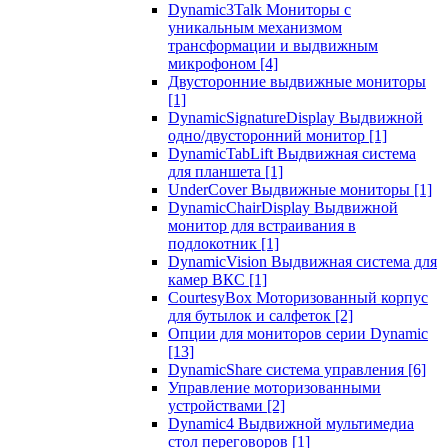
Dynamic3Talk Мониторы с
уникальным механизмом
трансформации и выдвижным
микрофоном
[4]
Двусторонние выдвижные мониторы
[1]
DynamicSignatureDisplay Выдвижной
одно/двусторонний монитор
[1]
DynamicTabLift Выдвижная система
для планшета
[1]
UnderCover Выдвижные мониторы
[1]
DynamicChairDisplay Выдвижной
монитор для встраивания в
подлокотник
[1]
DynamicVision Выдвижная система для
камер ВКС
[1]
CourtesyBox Моторизованный корпус
для бутылок и салфеток
[2]
Опции для мониторов серии Dynamic
[13]
DynamicShare система управления
[6]
Управление моторизованными
устройствами
[2]
Dynamic4 Выдвижной мультимедиа
стол переговоров
[1]