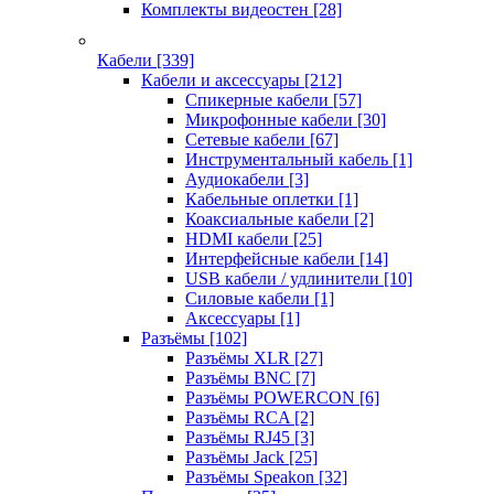
Комплекты видеостен
[28]
Кабели
[339]
Кабели и аксессуары
[212]
Спикерные кабели
[57]
Микрофонные кабели
[30]
Сетевые кабели
[67]
Инструментальный кабель
[1]
Аудиокабели
[3]
Кабельные оплетки
[1]
Коаксиальные кабели
[2]
HDMI кабели
[25]
Интерфейсные кабели
[14]
USB кабели / удлинители
[10]
Силовые кабели
[1]
Аксессуары
[1]
Разъёмы
[102]
Разъёмы XLR
[27]
Разъёмы BNC
[7]
Разъёмы POWERCON
[6]
Разъёмы RCA
[2]
Разъёмы RJ45
[3]
Разъёмы Jack
[25]
Разъёмы Speakon
[32]