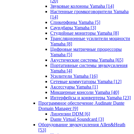
[20]
Звуковые колонны Yamaha
[14]
Настенные громкоговорители Yamaha
[14]
Спикерфоны Yamaha
[5]
Саундбары Yamaha
[3]
Студийные мониторы Yamaha
[8]
Трансляционные усилители мощности
Yamaha
[8]
Цифровые матричные процессоры
Yamaha
[5]
Акустические системы Yamaha
[65]
Портативные системы звукоусиления
Yamaha
[4]
Усилители Yamaha
[16]
Сетевые коммутаторы Yamaha
[12]
Аксессуары Yamaha
[1]
Микшерные консоли Yamaha
[40]
Интерфейсы и конвертеры Yamaha
[23]
Программное обеспечение Audinate Dante
Domain Manager
[9]
Лицензии DDM
[6]
Dante Virtual Soundcard
[3]
Оборудование звукоусиления Allen&Heath
[53]