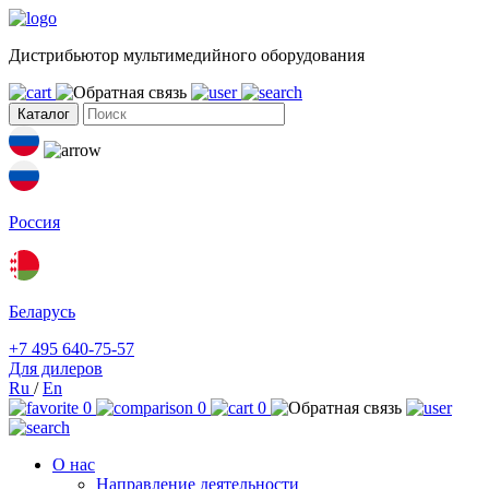
Дистрибьютор мультимедийного оборудования
Каталог
Россия
Беларусь
+7 495 640-75-57
Для дилеров
Ru
/
En
0
0
0
О нас
Направление деятельности