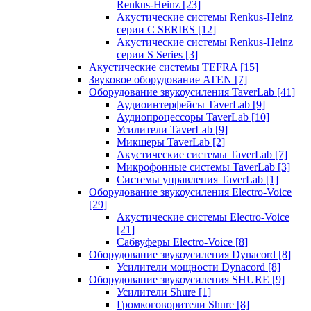
Renkus-Heinz
[23]
Акустические системы Renkus-Heinz
серии C SERIES
[12]
Акустические системы Renkus-Heinz
серии S Series
[3]
Акустические системы TEFRA
[15]
Звуковое оборудование ATEN
[7]
Оборудование звукоусиления TaverLab
[41]
Аудиоинтерфейсы TaverLab
[9]
Аудиопроцессоры TaverLab
[10]
Усилители TaverLab
[9]
Микшеры TaverLab
[2]
Акустические системы TaverLab
[7]
Микрофонные системы TaverLab
[3]
Системы управления TaverLab
[1]
Оборудование звукоусиления Electro-Voice
[29]
Акустические системы Electro-Voice
[21]
Сабвуферы Electro-Voice
[8]
Оборудование звукоусиления Dynacord
[8]
Усилители мощности Dynacord
[8]
Оборудование звукоусиления SHURE
[9]
Усилители Shure
[1]
Громкоговорители Shure
[8]