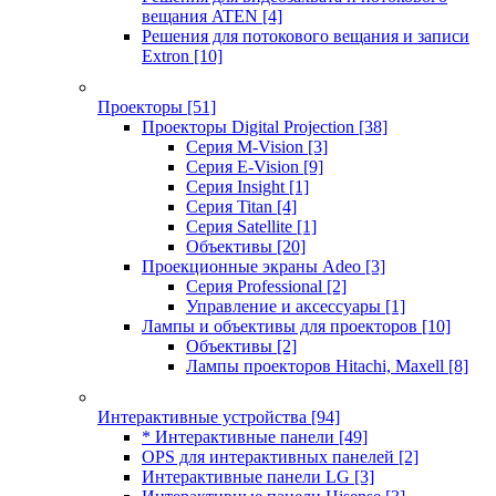
вещания ATEN
[4]
Решения для потокового вещания и записи
Extron
[10]
Проекторы
[51]
Проекторы Digital Projection
[38]
Серия M-Vision
[3]
Серия E-Vision
[9]
Серия Insight
[1]
Серия Titan
[4]
Серия Satellite
[1]
Объективы
[20]
Проекционные экраны Adeo
[3]
Серия Professional
[2]
Управление и аксессуары
[1]
Лампы и объективы для проекторов
[10]
Объективы
[2]
Лампы проекторов Hitachi, Maxell
[8]
Интерактивные устройства
[94]
* Интерактивные панели
[49]
OPS для интерактивных панелей
[2]
Интерактивные панели LG
[3]