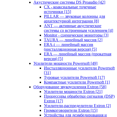
Акустические системы DS Proaudio
[42]
CX - коаксиальные точечные
источники
[15]
PILLAR — звуковые колонны для
архитектурной интеграции
[8]
ANT — активные акустические
системы со встроенным усилением
[4]
Monitor - сценические мониторы
[3]
TAURA — линейный массив
[2]
ERA-i — линейный массив
(инсталляционная версия)
[5]
ERA — линейный массив (прокатная
версия)
[5]
Усилители мощности Powersoft
[49]
Инсталляционные усилители Powersoft
[31]
Туровые усилители Powersoft
[17]
Компактные усилители Powersoft
[1]
Оборудование звукоусиления Extron
[58]
Усилители мощности Extron
[21]
Процессоры обработки сигналов (DSP)
Extron
[17]
Усилители-распределители Extron
[2]
Громкоговорители Extron
[15]
Устройства для деэмбедирования и