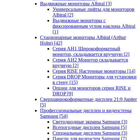
Выдвижные мониторы Albiral
[3]
Универсальные лифты для мониторов
Albiral
[2]
Выдвижные мониторы с
фиксированным углом наклона Albiral
[1]
Стационарные мониторы Albiral (Arthur
Holm)
[42]
Серия AH1 Широкоформатный
монитор, складывается вручную
[2]
Серия AH2 Монитор складывается
вручную
[2]
Серия RISE Настенные мониторы
[14]
Серия DROP Мониторы для установки
в стену
[15]
Опции для мониторов серии RISE и
DROP
[9]
Сверхширокоформатные дисплеи 21:9 Jupiter
[5]
Профессиональные дисплеи и видеостены
Samsung
[54]
Светодиодные экраны Samsung
[3]
Всепогодные дисплеи Samsung
[5]
Специальные дисплеи Samsung
[3]
Панели для видеостен Samsung
[7]