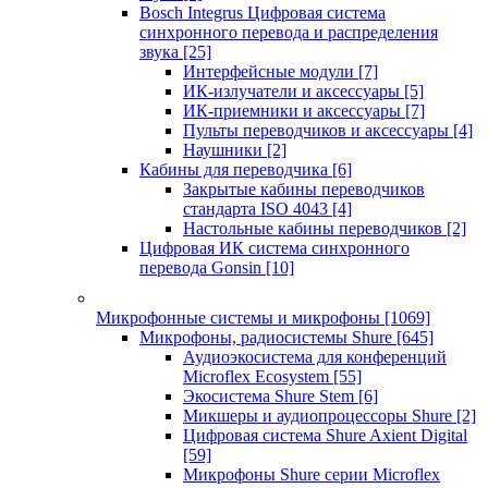
Bosch Integrus Цифровая система
синхронного перевода и распределения
звука
[25]
Интерфейсные модули
[7]
ИК-излучатели и аксессуары
[5]
ИК-приемники и аксессуары
[7]
Пульты переводчиков и аксессуары
[4]
Наушники
[2]
Кабины для переводчика
[6]
Закрытые кабины переводчиков
стандарта ISO 4043
[4]
Настольные кабины переводчиков
[2]
Цифровая ИК система синхронного
перевода Gonsin
[10]
Микрофонные системы и микрофоны
[1069]
Микрофоны, радиосистемы Shure
[645]
Аудиоэкосистема для конференций
Microflex Ecosystem
[55]
Экосистема Shure Stem
[6]
Микшеры и аудиопроцессоры Shure
[2]
Цифровая система Shure Axient Digital
[59]
Микрофоны Shure серии Microflex