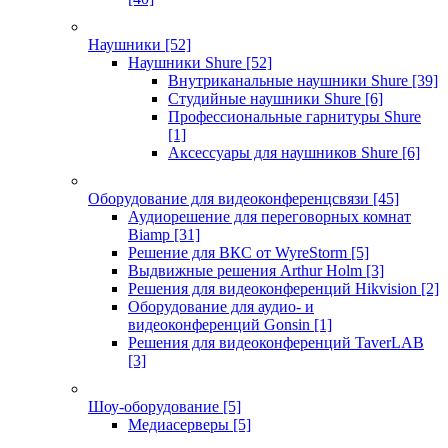
Наушники
[52]
Наушники Shure
[52]
Внутриканальные наушники Shure
[39]
Студийные наушники Shure
[6]
Профессиональные гарнитуры Shure
[1]
Аксессуары для наушников Shure
[6]
Оборудование для видеоконференцсвязи
[45]
Аудиорешение для переговорных комнат
Biamp
[31]
Решение для ВКС от WyreStorm
[5]
Выдвижные решения Arthur Holm
[3]
Решения для видеоконференций Hikvision
[2]
Оборудование для аудио- и
видеоконференций Gonsin
[1]
Решения для видеоконференций TaverLAB
[3]
Шоу-оборудование
[5]
Медиасерверы
[5]