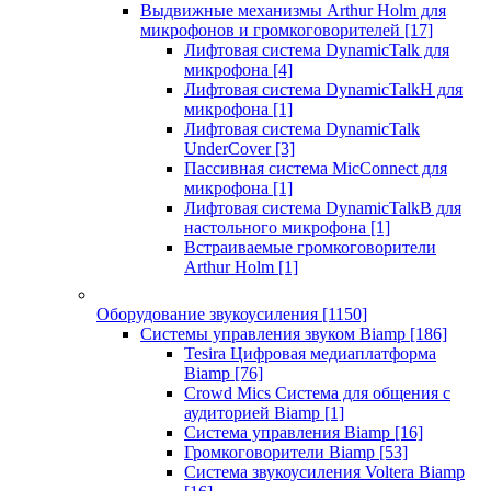
Выдвижные механизмы Arthur Holm для
микрофонов и громкоговорителей
[17]
Лифтовая система DynamicTalk для
микрофона
[4]
Лифтовая система DynamicTalkH для
микрофона
[1]
Лифтовая система DynamicTalk
UnderCover
[3]
Пассивная система MicConnect для
микрофона
[1]
Лифтовая система DynamicTalkB для
настольного микрофона
[1]
Встраиваемые громкоговорители
Arthur Holm
[1]
Оборудование звукоусиления
[1150]
Системы управления звуком Biamp
[186]
Tesira Цифровая медиаплатформа
Biamp
[76]
Crowd Mics Система для общения с
аудиторией Biamp
[1]
Система управления Biamp
[16]
Громкоговорители Biamp
[53]
Система звукоусиления Voltera Biamp