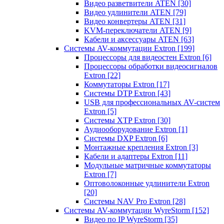
Видео разветвители ATEN
[30]
Видео удлинители ATEN
[79]
Видео конвертеры ATEN
[31]
KVM-переключатели ATEN
[9]
Кабели и аксессуары ATEN
[63]
Системы AV-коммутации Extron
[199]
Процессоры для видеостен Extron
[6]
Процессоры обработки видеосигналов
Extron
[22]
Коммутаторы Extron
[17]
Системы DTP Extron
[43]
USB для профессиональных AV-систем
Extron
[5]
Системы XTP Extron
[30]
Аудиооборудование Extron
[1]
Системы DXP Extron
[6]
Монтажные крепления Extron
[3]
Кабели и адаптеры Extron
[11]
Модульные матричные коммутаторы
Extron
[7]
Оптоволоконные удлинители Extron
[20]
Системы NAV Pro Extron
[28]
Системы AV-коммутации WyreStorm
[152]
Видео по IP WyreStorm
[35]