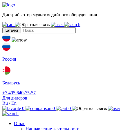
Дистрибьютор мультимедийного оборудования
Каталог
Россия
Беларусь
+7 495 640-75-57
Для дилеров
Ru
/
En
0
0
0
О нас
Направление деятельности