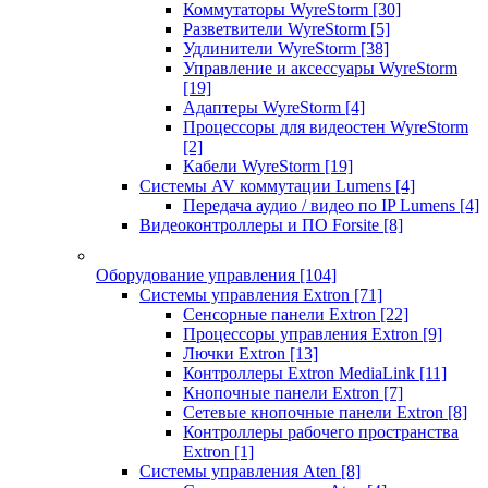
Коммутаторы WyreStorm
[30]
Разветвители WyreStorm
[5]
Удлинители WyreStorm
[38]
Управление и аксессуары WyreStorm
[19]
Адаптеры WyreStorm
[4]
Процессоры для видеостен WyreStorm
[2]
Кабели WyreStorm
[19]
Системы AV коммутации Lumens
[4]
Передача аудио / видео по IP Lumens
[4]
Видеоконтроллеры и ПО Forsite
[8]
Оборудование управления
[104]
Системы управления Extron
[71]
Сенсорные панели Extron
[22]
Процессоры управления Extron
[9]
Лючки Extron
[13]
Контроллеры Extron MediaLink
[11]
Кнопочные панели Extron
[7]
Сетевые кнопочные панели Extron
[8]
Контроллеры рабочего пространства
Extron
[1]
Системы управления Aten
[8]