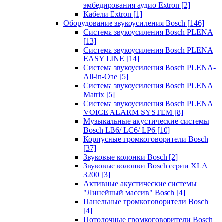
эмбедирования аудио Extron
[2]
Кабели Extron
[1]
Оборудование звукоусиления Bosch
[146]
Система звукоусиления Bosch PLENA
[13]
Система звукоусиления Bosch PLENA
EASY LINE
[14]
Система звукоусиления Bosch PLENA-
All-in-One
[5]
Система звукоусиления Bosch PLENA
Matrix
[5]
Система звукоусиления Bosch PLENA
VOICE ALARM SYSTEM
[8]
Музыкальные акустические системы
Bosch LB6/ LC6/ LP6
[10]
Корпусные громкоговорители Bosch
[37]
Звуковые колонки Bosch
[2]
Звуковые колонки Bosch серии XLA
3200
[3]
Активные акустические системы
"Линейный массив" Bosch
[4]
Панельные громкоговорители Bosch
[4]
Потолочные громкоговорители Bosch