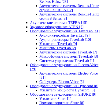
Renkus-Heinz
[23]
Акустические системы Renkus-Heinz
серии C SERIES
[12]
Акустические системы Renkus-Heinz
серии S Series
[3]
Акустические системы TEFRA
[15]
Звуковое оборудование ATEN
[7]
Оборудование звукоусиления TaverLab
[41]
Аудиоинтерфейсы TaverLab
[9]
Аудиопроцессоры TaverLab
[10]
Усилители TaverLab
[9]
Микшеры TaverLab
[2]
Акустические системы TaverLab
[7]
Микрофонные системы TaverLab
[3]
Системы управления TaverLab
[1]
Оборудование звукоусиления Electro-Voice
[29]
Акустические системы Electro-Voice
[21]
Сабвуферы Electro-Voice
[8]
Оборудование звукоусиления Dynacord
[8]
Усилители мощности Dynacord
[8]
Оборудование звукоусиления SHURE
[9]
Усилители Shure
[1]
Громкоговорители Shure
[8]