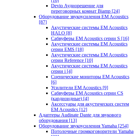
[16]
Devio Аудиорешение для
переговорных комнат Biamp
[24]
Оборудование звукоусиления EM Acoustics
[87]
Акустические системы EM Acoustics
HALO
[8]
Сабвуферы EM Acoustics серии S
[16]
Акустические системы EM Acoustics
серии EMS
[18]
Акустические системы EM Acoustics
серии Reference
[10]
Акустические системы EM Acoustics
серии i
[4]
Сценические мониторы EM Acoustics
[6]
Усилители EM Acoustics
[9]
Сабвуферы EM Acoustics серии CS
(кардиоидные)
[4]
Аксессуары для акустических систем
EM Acoustics
[12]
Адаптеры Audinate Dante для звукового
оборудования
[13]
Оборудование звукоусиления Yamaha
[254]
Потолочные громкоговорители Yamaha