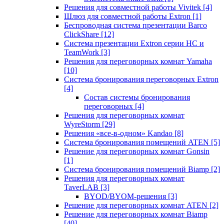
Решения для совместной работы Vivitek
[4]
Шлюз для совместной работы Extron
[1]
Беспроводная система презентации Barco
ClickShare
[12]
Система презентации Extron серии HC и
TeamWork
[3]
Решения для переговорных комнат Yamaha
[10]
Система бронирования переговорных Extron
[4]
Состав системы бронирования
переговорных
[4]
Решения для переговорных комнат
WyreStorm
[29]
Решения «все-в-одном» Kandao
[8]
Система бронирования помещений ATEN
[5]
Решение для переговорных комнат Gonsin
[1]
Система бронирования помещений Biamp
[2]
Решения для переговорных комнат
TaverLAB
[3]
BYOD/BYOM-решения
[3]
Решение для переговорных комнат ATEN
[2]
Решение для переговорных комнат Biamp
[40]