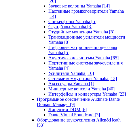
[20]
Звуковые колонны Yamaha
[14]
Настенные громкоговорители Yamaha
[14]
Спикерфоны Yamaha
[5]
Саундбары Yamaha
[3]
Студийные мониторы Yamaha
[8]
Трансляционные усилители мощности
Yamaha
[8]
Цифровые матричные процессоры
Yamaha
[5]
Акустические системы Yamaha
[65]
Портативные системы звукоусиления
Yamaha
[4]
Усилители Yamaha
[16]
Сетевые коммутаторы Yamaha
[12]
Аксессуары Yamaha
[1]
Микшерные консоли Yamaha
[40]
Интерфейсы и конвертеры Yamaha
[23]
Программное обеспечение Audinate Dante
Domain Manager
[9]
Лицензии DDM
[6]
Dante Virtual Soundcard
[3]
Оборудование звукоусиления Allen&Heath
[53]