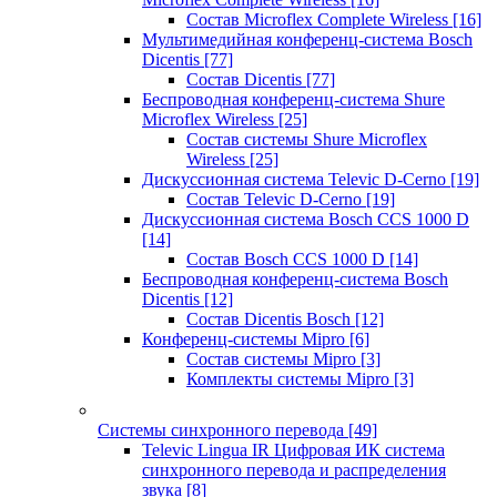
Состав Microflex Complete Wireless
[16]
Мультимедийная конференц-система Bosch
Dicentis
[77]
Состав Dicentis
[77]
Беспроводная конференц-система Shure
Microflex Wireless
[25]
Состав системы Shure Microflex
Wireless
[25]
Дискуссионная система Televic D-Cerno
[19]
Состав Televic D-Cerno
[19]
Дискуссионная система Bosch CCS 1000 D
[14]
Состав Bosch CCS 1000 D
[14]
Беспроводная конференц-система Bosch
Dicentis
[12]
Состав Dicentis Bosch
[12]
Конференц-системы Mipro
[6]
Состав системы Mipro
[3]
Комплекты системы Mipro
[3]
Системы синхронного перевода
[49]
Televic Lingua IR Цифровая ИК система
синхронного перевода и распределения
звука
[8]