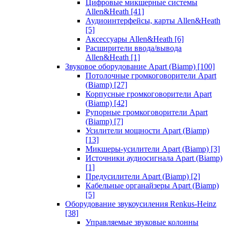
Цифровые микшерные системы
Allen&Heath
[41]
Аудиоинтерфейсы, карты Allen&Heath
[5]
Аксессуары Allen&Heath
[6]
Расширители ввода/вывода
Allen&Heath
[1]
Звуковое оборудование Apart (Biamp)
[100]
Потолочные громкоговорители Apart
(Biamp)
[27]
Корпусные громкоговорители Apart
(Biamp)
[42]
Рупорные громкоговорители Apart
(Biamp)
[7]
Усилители мощности Apart (Biamp)
[13]
Микшеры-усилители Apart (Biamp)
[3]
Источники аудиосигнала Apart (Biamp)
[1]
Предусилители Apart (Biamp)
[2]
Кабельные органайзеры Apart (Biamp)
[5]
Оборудование звукоусиления Renkus-Heinz
[38]
Управляемые звуковые колонны