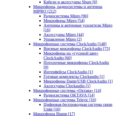
Кабели и аксессуары Shure
[6]
Микрофоны, радиосистемы и антенны
MIPRO
[212]
Радиосистемы Mipro
[96]
Микрофоны Mipro
[54]
Антенны и антенные усилители Mipro
[16]
Аксессуары Mipro
[44]
Управление Mipro
[2]
Микрофонные системы ClockAudio
[148]
Врезные микрофоны ClockAudio
[75]
Микрофоны на «гусиной шее»
ClockAudio
[60]
Потолочные микрофоны ClockAudio
[9]
Интерфейсы ClockAudio
[1]
Готовые комплекты Clockaudio
[1]
Микрофоны Dante/USB ClockAudio
[1]
Аксессуары Clockaudio
[1]
Микрофонные системы «Октава»
[14]
Радиосистемы OKTAVA
[14]
Микрофонные системы Televic
[16]
Цифровая беспроводная система связи
Unite
[16]
Микрофоны Biamp
[17]