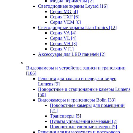
Медиа периметры
[2]
Светодиодные экраны Leyard
[16]
Серия MG
[4]
Серия TXF
[6]
Серия VEM
[6]
Светодиодные экраны LianTronics
[12]
Серия VA
[4]
Серия VL
[4]
Серия VH
[3]
Серия V
[1]
Аксессуары для LED панелей
[2]
Видеокамеры и устройства записи и трансляции
[106]
Решения для захвата и передачи видео
Lumens
[9]
Поворотные и стационарные камеры Lumens
[50]
Видеокамеры и трансиверы Bolin
[33]
Поворотные камеры для помещений
[21]
Трансиверы
[5]
Пульты управления камерами
[2]
Поворотные уличные камеры
[5]
Решения для видеозахвата и потокового