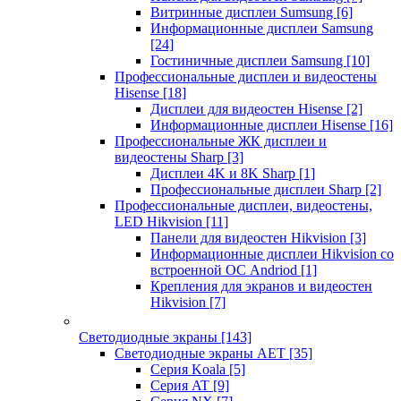
Витринные дисплеи Sumsung
[6]
Информационные дисплеи Samsung
[24]
Гостиничные дисплеи Samsung
[10]
Профессиональные дисплеи и видеостены
Hisense
[18]
Дисплеи для видеостен Hisense
[2]
Информационные дисплеи Hisense
[16]
Профессиональные ЖК дисплеи и
видеостены Sharp
[3]
Дисплеи 4K и 8K Sharp
[1]
Профессиональные дисплеи Sharp
[2]
Профессиональные дисплеи, видеостены,
LED Hikvision
[11]
Панели для видеостен Hikvision
[3]
Информационные дисплеи Hikvision со
встроенной ОС Andriod
[1]
Крепления для экранов и видеостен
Hikvision
[7]
Светодиодные экраны
[143]
Светодиодные экраны AET
[35]
Cерия Koala
[5]
Серия AT
[9]