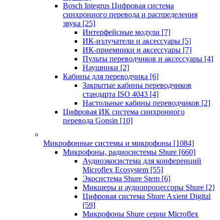
Bosch Integrus Цифровая система
синхронного перевода и распределения
звука
[25]
Интерфейсные модули
[7]
ИК-излучатели и аксессуары
[5]
ИК-приемники и аксессуары
[7]
Пульты переводчиков и аксессуары
[4]
Наушники
[2]
Кабины для переводчика
[6]
Закрытые кабины переводчиков
стандарта ISO 4043
[4]
Настольные кабины переводчиков
[2]
Цифровая ИК система синхронного
перевода Gonsin
[10]
Микрофонные системы и микрофоны
[1084]
Микрофоны, радиосистемы Shure
[660]
Аудиоэкосистема для конференций
Microflex Ecosystem
[55]
Экосистема Shure Stem
[6]
Микшеры и аудиопроцессоры Shure
[2]
Цифровая система Shure Axient Digital
[59]
Микрофоны Shure серии Microflex