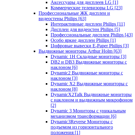
Аксессуары для дисплеев LG
[1]
Коммерческие телевизоры LG
[23]
Профессиональные ЖК дисплеи и
видеостены Philips
[63]
Интерактивные дисплеи Philips
[11]
Дисплеи для видеостен Philips
[5]
Профессиональные дисплеи Philips
[43]
Особо яркие дисплеи Philips
[1]
Цифровые вывески E-Paper Philips
[3]
Выдвижные мониторы Arthur Holm
[63]
Dynamic 1Н Складные мониторы
[3]
DB2 и DB3 Выдвижные мониторы с
наклоном
[6]
Dynamic2 Выдвижные мониторы с
наклоном
[3]
Dynamic X2 Выдвижные мониторы с
наклоном
[8]
DynamicX2Talk Выдвижные мониторы
с наклоном и выдвижным микрофоном
[2]
Dynamic 3 Мониторы с уникальным
механизмом трансформации
[6]
Dynamic3Reverse Мониторы с
подъемом из горизонтального
положения
[1]