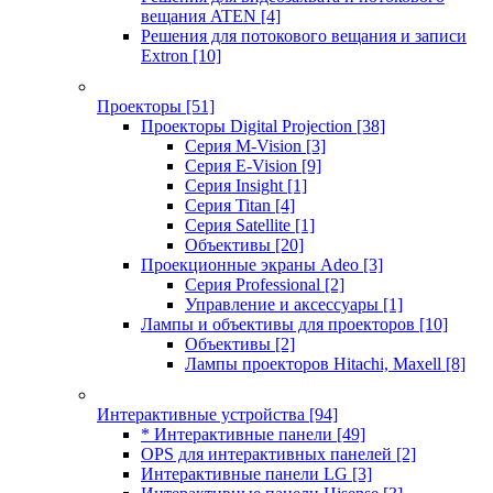
вещания ATEN
[4]
Решения для потокового вещания и записи
Extron
[10]
Проекторы
[51]
Проекторы Digital Projection
[38]
Серия M-Vision
[3]
Серия E-Vision
[9]
Серия Insight
[1]
Серия Titan
[4]
Серия Satellite
[1]
Объективы
[20]
Проекционные экраны Adeo
[3]
Серия Professional
[2]
Управление и аксессуары
[1]
Лампы и объективы для проекторов
[10]
Объективы
[2]
Лампы проекторов Hitachi, Maxell
[8]
Интерактивные устройства
[94]
* Интерактивные панели
[49]
OPS для интерактивных панелей
[2]
Интерактивные панели LG
[3]