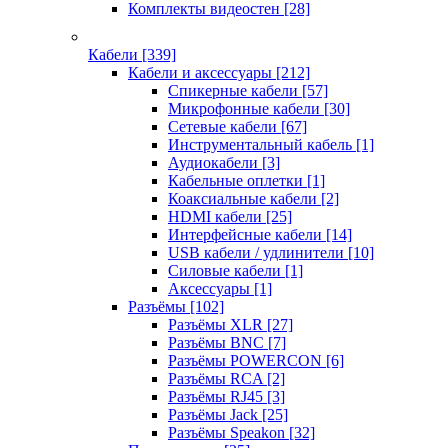
Комплекты видеостен
[28]
Кабели
[339]
Кабели и аксессуары
[212]
Спикерные кабели
[57]
Микрофонные кабели
[30]
Сетевые кабели
[67]
Инструментальный кабель
[1]
Аудиокабели
[3]
Кабельные оплетки
[1]
Коаксиальные кабели
[2]
HDMI кабели
[25]
Интерфейсные кабели
[14]
USB кабели / удлинители
[10]
Силовые кабели
[1]
Аксессуары
[1]
Разъёмы
[102]
Разъёмы XLR
[27]
Разъёмы BNC
[7]
Разъёмы POWERCON
[6]
Разъёмы RCA
[2]
Разъёмы RJ45
[3]
Разъёмы Jack
[25]
Разъёмы Speakon
[32]