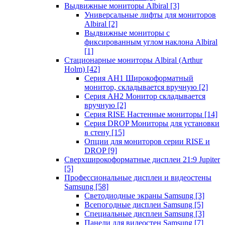
Выдвижные мониторы Albiral
[3]
Универсальные лифты для мониторов
Albiral
[2]
Выдвижные мониторы с
фиксированным углом наклона Albiral
[1]
Стационарные мониторы Albiral (Arthur
Holm)
[42]
Серия AH1 Широкоформатный
монитор, складывается вручную
[2]
Серия AH2 Монитор складывается
вручную
[2]
Серия RISE Настенные мониторы
[14]
Серия DROP Мониторы для установки
в стену
[15]
Опции для мониторов серии RISE и
DROP
[9]
Сверхширокоформатные дисплеи 21:9 Jupiter
[5]
Профессиональные дисплеи и видеостены
Samsung
[58]
Светодиодные экраны Samsung
[3]
Всепогодные дисплеи Samsung
[5]
Специальные дисплеи Samsung
[3]
Панели для видеостен Samsung
[7]