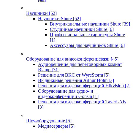
Наушники
[52]
Наушники Shure
[52]
Внутриканальные наушники Shure
[39]
Студийные наушники Shure
[6]
Профессиональные гарнитуры Shure
[1]
Аксессуары для наушников Shure
[6]
Оборудование для видеоконференцсвязи
[45]
Аудиорешение для переговорных комнат
Biamp
[31]
Решение для ВКС от WyreStorm
[5]
Выдвижные решения Arthur Holm
[3]
Решения для видеоконференций Hikvision
[2]
Оборудование для аудио- и
видеоконференций Gonsin
[1]
Решения для видеоконференций TaverLAB
[3]
Шоу-оборудование
[5]
Медиасерверы
[5]