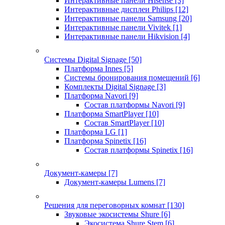
Интерактивные панели Hisense
[3]
Интерактивные дисплеи Philips
[12]
Интерактивные панели Samsung
[20]
Интерактивные панели Vivitek
[1]
Интерактивные панели Hikvision
[4]
Системы Digital Signage
[50]
Платформа Innes
[5]
Системы бронирования помещений
[6]
Комплекты Digital Signage
[3]
Платформа Navori
[9]
Состав платформы Navori
[9]
Платформа SmartPlayer
[10]
Состав SmartPlayer
[10]
Платформа LG
[1]
Платформа Spinetix
[16]
Состав платформы Spinetix
[16]
Документ-камеры
[7]
Документ-камеры Lumens
[7]
Решения для переговорных комнат
[130]
Звуковые экосистемы Shure
[6]
Экосистема Shure Stem
[6]