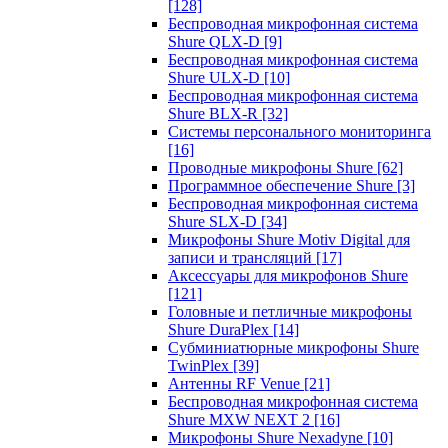
[128]
Беспроводная микрофонная система
Shure QLX-D
[9]
Беспроводная микрофонная система
Shure ULX-D
[10]
Беспроводная микрофонная система
Shure BLX-R
[32]
Системы персонального мониторинга
[16]
Проводные микрофоны Shure
[62]
Программное обеспечение Shure
[3]
Беспроводная микрофонная система
Shure SLX-D
[34]
Микрофоны Shure Motiv Digital для
записи и трансляций
[17]
Аксессуары для микрофонов Shure
[121]
Головные и петличные микрофоны
Shure DuraPlex
[14]
Субминиатюрные микрофоны Shure
TwinPlex
[39]
Антенны RF Venue
[21]
Беспроводная микрофонная система
Shure MXW NEXT 2
[16]
Микрофоны Shure Nexadyne
[10]