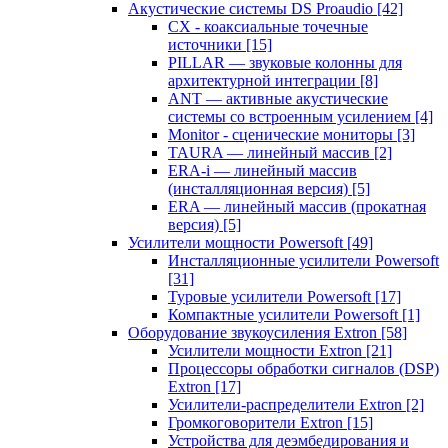
Акустические системы DS Proaudio
[42]
CX - коаксиальные точечные
источники
[15]
PILLAR — звуковые колонны для
архитектурной интеграции
[8]
ANT — активные акустические
системы со встроенным усилением
[4]
Monitor - сценические мониторы
[3]
TAURA — линейный массив
[2]
ERA-i — линейный массив
(инсталляционная версия)
[5]
ERA — линейный массив (прокатная
версия)
[5]
Усилители мощности Powersoft
[49]
Инсталляционные усилители Powersoft
[31]
Туровые усилители Powersoft
[17]
Компактные усилители Powersoft
[1]
Оборудование звукоусиления Extron
[58]
Усилители мощности Extron
[21]
Процессоры обработки сигналов (DSP)
Extron
[17]
Усилители-распределители Extron
[2]
Громкоговорители Extron
[15]
Устройства для деэмбедирования и