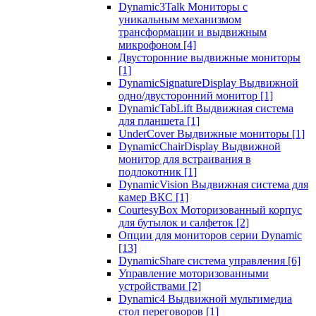
Dynamic3Talk Мониторы с
уникальным механизмом
трансформации и выдвижным
микрофоном
[4]
Двусторонние выдвижные мониторы
[1]
DynamicSignatureDisplay Выдвижной
одно/двусторонний монитор
[1]
DynamicTabLift Выдвижная система
для планшета
[1]
UnderCover Выдвижные мониторы
[1]
DynamicChairDisplay Выдвижной
монитор для встраивания в
подлокотник
[1]
DynamicVision Выдвижная система для
камер ВКС
[1]
CourtesyBox Моторизованный корпус
для бутылок и салфеток
[2]
Опции для мониторов серии Dynamic
[13]
DynamicShare система управления
[6]
Управление моторизованными
устройствами
[2]
Dynamic4 Выдвижной мультимедиа
стол переговоров
[1]