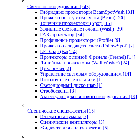
Световое оборудование
[243]
Гибридные прожекторы BeamSpotWash
[31]
Прожекторы с узким лучом (Beam)
[26]
Точечные прожекторы (Spot)
[15]
Заливные световые головы (Wash)
[39]
PAR-прожектор
[34]
Профильные прожекторы (Profile)
[9]
Прожектор следящего света (FollowSpot)
[2]
LED-бар (Bar)
[4]
Прожекторы с линзой Френеля (Fresnel)
[14]
Линейные прожекторы (Wall Washer)
[24]
Циклорама
[2]
Управление световым оборудованием
[14]
Потолочные светильники
[1]
Светодиодный диско-шар
[1]
Стробоскопы
[8]
Аксессуары для светового оборудования
[19]
Сценические спецэффекты
[15]
Генераторы тумана
[7]
Сценические вентиляторы
[3]
Жидкости для спецэффектов
[5]