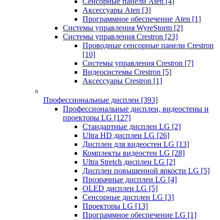
Сенсорные панели Aten
[4]
Аксессуары Aten
[3]
Программное обеспечение Aten
[1]
Системы управления WyreStorm
[2]
Системы управления Crestron
[23]
Проводные сенсорные панели Crestron
[10]
Системы управления Crestron
[7]
Видеосистемы Crestron
[5]
Аксессуары Crestron
[1]
Профессиональные дисплеи
[393]
Профессиональные дисплеи, видеостены и
проекторы LG
[127]
Стандартные дисплеи LG
[2]
Ultra HD дисплеи LG
[26]
Дисплеи для видеостен LG
[13]
Комплекты видеостен LG
[28]
Ultra Stretch дисплеи LG
[2]
Дисплеи повышенной яркости LG
[5]
Прозрачные дисплеи LG
[4]
OLED дисплеи LG
[5]
Сенсорные дисплеи LG
[3]
Проекторы LG
[13]
Программное обеспечение LG
[1]